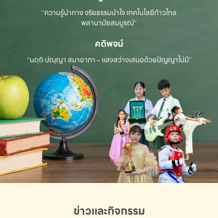
“ความรู้นำทาง จริยธรรมนำใจ เทคโนโลยีก้าวไกล
พลานามัยสมบูรณ์”
คติพจน์
“นตฺถิ ปณฺญา สมาอาภา - แสงสว่างเสมอด้วยปัญญาไม่มี”
ข่าวและกิจกรรม