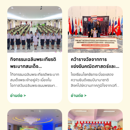
กิจกรรมเฉลิมพระเกียรติ
คว้ารางวัลจากการ
พระบาทสมเด็จ
แข่งขันคณิตศาสตร์และ
พระเจ้าอยู่หัว เนื่องใน
คณิตคิดเร็วนานาชาติ
โกิจกรรมเฉลิมพระเกียรติพระบาท
โรงเรียนโชคชัยกระบี่ขอแสดง
โอกาสวันเฉลิม
ครั้งที่ 46 ประจำปี 2569
สมเด็จพระเจ้าอยู่หัว เนื่องใน
ความยินดีแชมป์นานาชาติ
โอกาสวันเฉลิมพระชนมพรรษา
สิงคโปร์ความภาคภูมิใจจากเวที
พระชนมพรรษา
ณ ประเทศสิงคโปร์
โรงเรียนโชคชัยกระบี่-สอบถาม
ระดับนานาชาติ 🇹🇭🇸🇬
อ่านต่อ >
อ่านต่อ >
ข้อมูลเพิ่มเติม โทร. 075-691910
ด.ช.พัทธนันท์ พรหมพันธ์ ชั้น
อนุบาล EP K3 โรงเรียนโชคชัย
กระบี่ จ.กระบี่ คว้ารางวัลจากการ
แข่งขันคณิตศาสตร์และคณิตคิด
เร็วนานาชาติ ครั้งที่ 46 ประจำปี
2569 ณ ประเทศสิงคโปร์
INTERNATIONAL