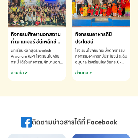
MATHEMATICS AND
MENTAL ARITHMETIC
COMPETITION 2026 - ถ้วย
รางวัลรองชนะเลิศอันดับที่ 2
Mental Arithmetic
กิจกรรมศึกษานอกสถาน
กิจกรรมอาหารดีมี
Competition K2 - ถ้วยรางวัล
รองชนะเลิศอันดับที่ 2 Mental
ที่ ณ เมเจอร์ ซีนีเพล็กซ์
ประโยชน์
Arithmetic Competition
ระดับประถมศึกษา (EP.1-
นักเรียนหลักสูตร English
โรงเรียนโชคชัยกระบี่จดกิจกรรม
K2(Grop) โรงเรียนโชคชัยกระบี่-
6)
Program (EP) โรงเรียนโชคชัย
กิจกรรมอาหารดีมีประโยชน์ ระดับ
สอบถามข้อมูลเพิ่มเติม โทร.
กระบี่ ได้ร่วมกิจกรรมศึกษานอก
อนุบาล โรงเรียนโชคชัยกระบี่-
075-691910
สถานที่ ณ เมเจอร์ ซีนีเพล็กซ์ รับ
สอบถามข้อมูลเพิ่มเติม โทร.
อ่านต่อ >
อ่านต่อ >
ชมภาพยนตร์ Toy Story 5
075-691910
(Soundtrack)เพื่อเสริมทักษะ
การฟังภาษาอังกฤษ เรียนรู้คำ
ศัพท์และการสื่อสารจากเจ้าของ
ภาษา ผ่านประสบการณ์การเรียนรู้
นอกห้องเรียนที่สนุกและสร้างแรง
บันดาลใจ โรงเรียนโชคชัยกระบี่-
สอบถามข้อมูลเพิ่มเติม โทร.
ติดตามข่าวสารได้ที่ Facebook
075-691910