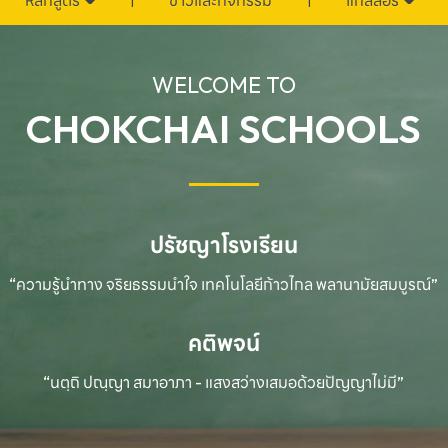
หลักสูตร
ข่าวและกิจกรรม
แกลลอรี่
WELCOME TO
CHOKCHAI SCHOOLS
ปรัชญาโรงเรียน
“ความรู้นำทาง จริยธรรมนำใจ เทคโนโลยีก้าวไกล
พลานามัยสมบูรณ์”
คติพจน์
“นตฺถิ ปณฺญา สมาอาภา - แสงสว่างเสมอด้วยปัญญาไม่มี”