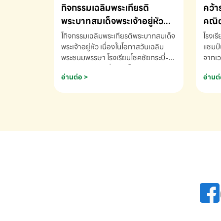
กิจกรรมเฉลิมพระเกียรติ
คว้า
พระบาทสมเด็จพระเจ้าอยู่หัว
คณิต
เนื่องในโอกาสวันเฉลิม
นานา
โกิจกรรมเฉลิมพระเกียรติพระบาทสมเด็จ
โรงเร
พระชนมพรรษา
พระเจ้าอยู่หัว เนื่องในโอกาสวันเฉลิม
2569
แชมป์
พระชนมพรรษา โรงเรียนโชคชัยกระบี่-
จากเว
สอบถามข้อมูลเพิ่มเติม โทร. 075-
ด.ช.พ
อ่านต่อ >
อ่านต่
691910
K3 โรง
รางวั
คณิตค
ปี 25
INTE
AND 
COMP
รองชน
Arith
รางวั
Arith
โรงเร
เพิ่ม