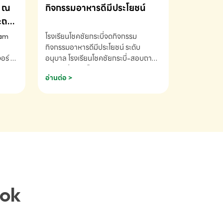
ณ
กิจกรรมอาหารดีมีประโยชน์
ระถม
ram
โรงเรียนโชคชัยกระบี่จดกิจกรรม
กิจกรรมอาหารดีมีประโยชน์ ระดับ
ร์ ซี
อนุบาล โรงเรียนโชคชัยกระบี่-สอบถาม
ory 5
ข้อมูลเพิ่มเติม โทร. 075-691910
อ่านต่อ >
ฟัง
าร
ยนที่
ยน
ติม
ook