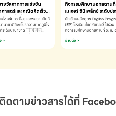
รางวัลจากการแข่งขัน
กิจกรรมศึกษานอกสถานที่ 
ศาสตร์และคณิตคิดเร็ว
เมเจอร์ ซีนีเพล็กซ์ ระดับป
ชาติ ครั้งที่ 46 ประจำปี
ศึกษา (EP.1-6)
ียนโชคชัยกระบี่ขอแสดงความยินดี
นักเรียนหลักสูตร English Prog
 ณ ประเทศสิงคโปร์
นานาชาติสิงคโปร์ความภาคภูมิใจ
(EP) โรงเรียนโชคชัยกระบี่ ได้ร่วม
ทีระดับนานาชาติ 🇹🇭🇸🇬
กิจกรรมศึกษานอกสถานที่ ณ เมเจอ
ัทธนันท์ พรหมพันธ์ ชั้นอนุบาล EP
นีเพล็กซ์ รับชมภาพยนตร์ Toy St
อ >
อ่านต่อ >
เรียนโชคชัยกระบี่ จ.กระบี่ คว้า
(Soundtrack)เพื่อเสริมทักษะการ
ลจากการแข่งขันคณิตศาสตร์และ
ภาษาอังกฤษ เรียนรู้คำศัพท์และก
ิดเร็วนานาชาติ ครั้งที่ 46 ประจำ
สื่อสารจากเจ้าของภาษา ผ่าน
69 ณ ประเทศสิงคโปร์
ประสบการณ์การเรียนรู้นอกห้องเรี
RNATIONAL MATHEMATICS
สนุกและสร้างแรงบันดาลใจ โรงเรี
MENTAL ARITHMETIC
โชคชัยกระบี่-สอบถามข้อมูลเพิ่มเ
ETITION 2026 - ถ้วยรางวัล
โทร. 075-691910
ะเลิศอันดับที่ 2 Mental
metic Competition K2 - ถ้วย
ลรองชนะเลิศอันดับที่ 2 Mental
ติดตามข่าวสารได้ที่ Faceb
metic Competition K2(Grop)
ียนโชคชัยกระบี่-สอบถามข้อมูล
เติม โทร. 075-691910