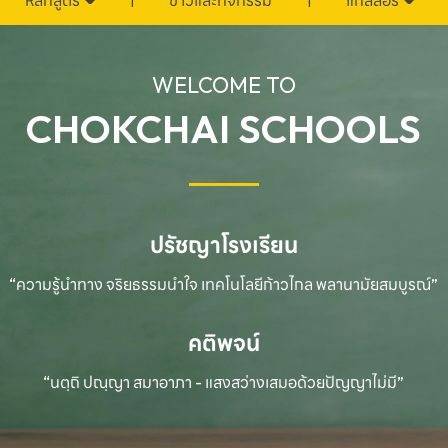
หลักสูตร
ข่าวและกิจกรรม
แกลลอรี่
WELCOME TO
CHOKCHAI SCHOOLS
ปรัชญาโรงเรียน
“ความรู้นำทาง จริยธรรมนำใจ เทคโนโลยีก้าวไกล
พลานามัยสมบูรณ์”
คติพจน์
“นตฺถิ ปณฺญา สมาอาภา - แสงสว่างเสมอด้วยปัญญาไม่มี”