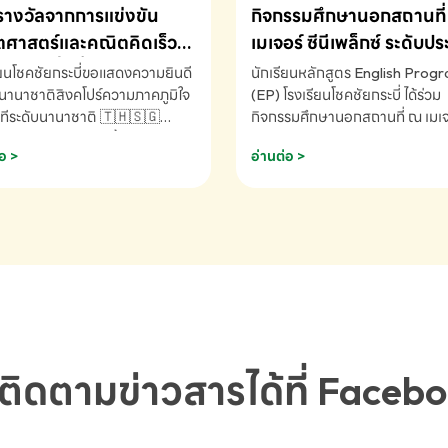
รางวัลจากการแข่งขัน
กิจกรรมศึกษานอกสถานที่ 
ศาสตร์และคณิตคิดเร็ว
เมเจอร์ ซีนีเพล็กซ์ ระดับป
ชาติ ครั้งที่ 46 ประจำปี
ศึกษา (EP.1-6)
ียนโชคชัยกระบี่ขอแสดงความยินดี
นักเรียนหลักสูตร English Prog
 ณ ประเทศสิงคโปร์
นานาชาติสิงคโปร์ความภาคภูมิใจ
(EP) โรงเรียนโชคชัยกระบี่ ได้ร่วม
ทีระดับนานาชาติ 🇹🇭🇸🇬
กิจกรรมศึกษานอกสถานที่ ณ เมเจอ
ัทธนันท์ พรหมพันธ์ ชั้นอนุบาล EP
นีเพล็กซ์ รับชมภาพยนตร์ Toy St
อ >
อ่านต่อ >
เรียนโชคชัยกระบี่ จ.กระบี่ คว้า
(Soundtrack)เพื่อเสริมทักษะการ
ลจากการแข่งขันคณิตศาสตร์และ
ภาษาอังกฤษ เรียนรู้คำศัพท์และก
ิดเร็วนานาชาติ ครั้งที่ 46 ประจำ
สื่อสารจากเจ้าของภาษา ผ่าน
69 ณ ประเทศสิงคโปร์
ประสบการณ์การเรียนรู้นอกห้องเรี
RNATIONAL MATHEMATICS
สนุกและสร้างแรงบันดาลใจ โรงเรี
MENTAL ARITHMETIC
โชคชัยกระบี่-สอบถามข้อมูลเพิ่มเ
ETITION 2026 - ถ้วยรางวัล
โทร. 075-691910
ะเลิศอันดับที่ 2 Mental
metic Competition K2 - ถ้วย
ลรองชนะเลิศอันดับที่ 2 Mental
ติดตามข่าวสารได้ที่ Faceb
metic Competition K2(Grop)
ียนโชคชัยกระบี่-สอบถามข้อมูล
เติม โทร. 075-691910