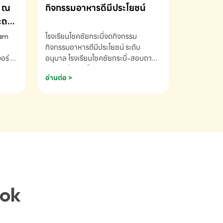
ณ
กิจกรรมอาหารดีมีประโยชน์
ระถม
ram
โรงเรียนโชคชัยกระบี่จดกิจกรรม
กิจกรรมอาหารดีมีประโยชน์ ระดับ
ร์ ซี
อนุบาล โรงเรียนโชคชัยกระบี่-สอบถาม
ory 5
ข้อมูลเพิ่มเติม โทร. 075-691910
อ่านต่อ >
ฟัง
าร
ยนที่
ยน
ติม
ook