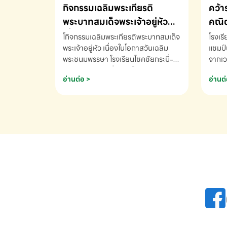
กิจกรรมเฉลิมพระเกียรติ
คว้า
พระบาทสมเด็จพระเจ้าอยู่หัว
คณิต
เนื่องในโอกาสวันเฉลิม
นานา
โกิจกรรมเฉลิมพระเกียรติพระบาทสมเด็จ
โรงเร
พระชนมพรรษา
พระเจ้าอยู่หัว เนื่องในโอกาสวันเฉลิม
2569
แชมป์
พระชนมพรรษา โรงเรียนโชคชัยกระบี่-
จากเว
สอบถามข้อมูลเพิ่มเติม โทร. 075-
ด.ช.พ
อ่านต่อ >
อ่านต่
691910
K3 โรง
รางวั
คณิตค
ปี 25
INTE
AND 
COMP
รองชน
Arith
รางวั
Arith
โรงเร
เพิ่ม