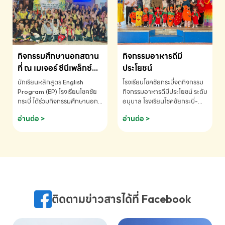
MATHEMATICS AND
MENTAL ARITHMETIC
COMPETITION 2026 - ถ้วย
รางวัลรองชนะเลิศอันดับที่ 2
Mental Arithmetic
กิจกรรมศึกษานอกสถาน
กิจกรรมอาหารดีมี
Competition K2 - ถ้วยรางวัล
รองชนะเลิศอันดับที่ 2 Mental
ที่ ณ เมเจอร์ ซีนีเพล็กซ์
ประโยชน์
Arithmetic Competition
ระดับประถมศึกษา (EP.1-
นักเรียนหลักสูตร English
โรงเรียนโชคชัยกระบี่จดกิจกรรม
K2(Grop) โรงเรียนโชคชัยกระบี่-
6)
Program (EP) โรงเรียนโชคชัย
กิจกรรมอาหารดีมีประโยชน์ ระดับ
สอบถามข้อมูลเพิ่มเติม โทร.
กระบี่ ได้ร่วมกิจกรรมศึกษานอก
อนุบาล โรงเรียนโชคชัยกระบี่-
075-691910
สถานที่ ณ เมเจอร์ ซีนีเพล็กซ์ รับ
สอบถามข้อมูลเพิ่มเติม โทร.
อ่านต่อ >
อ่านต่อ >
ชมภาพยนตร์ Toy Story 5
075-691910
(Soundtrack)เพื่อเสริมทักษะ
การฟังภาษาอังกฤษ เรียนรู้คำ
ศัพท์และการสื่อสารจากเจ้าของ
ภาษา ผ่านประสบการณ์การเรียนรู้
นอกห้องเรียนที่สนุกและสร้างแรง
บันดาลใจ โรงเรียนโชคชัยกระบี่-
สอบถามข้อมูลเพิ่มเติม โทร.
ติดตามข่าวสารได้ที่ Facebook
075-691910