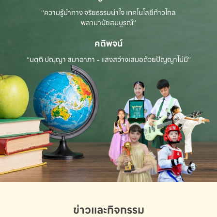
“ความรู้นำทาง จริยธรรมนำใจ เทคโนโลยีก้าวไกล
พลานามัยสมบูรณ์”
คติพจน์
“นตฺถิ ปณฺญา สมาอาภา - แสงสว่างเสมอด้วยปัญญาไม่มี”
ข่าวและกิจกรรม