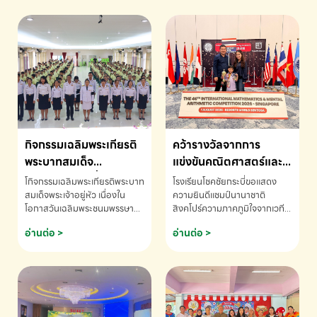
กิจกรรมเฉลิมพระเกียรติ
คว้ารางวัลจากการ
พระบาทสมเด็จ
แข่งขันคณิตศาสตร์และ
พระเจ้าอยู่หัว เนื่องใน
คณิตคิดเร็วนานาชาติ
โกิจกรรมเฉลิมพระเกียรติพระบาท
โรงเรียนโชคชัยกระบี่ขอแสดง
โอกาสวันเฉลิม
ครั้งที่ 46 ประจำปี 2569
สมเด็จพระเจ้าอยู่หัว เนื่องใน
ความยินดีแชมป์นานาชาติ
โอกาสวันเฉลิมพระชนมพรรษา
สิงคโปร์ความภาคภูมิใจจากเวที
พระชนมพรรษา
ณ ประเทศสิงคโปร์
โรงเรียนโชคชัยกระบี่-สอบถาม
ระดับนานาชาติ 🇹🇭🇸🇬
อ่านต่อ >
อ่านต่อ >
ข้อมูลเพิ่มเติม โทร. 075-691910
ด.ช.พัทธนันท์ พรหมพันธ์ ชั้น
อนุบาล EP K3 โรงเรียนโชคชัย
กระบี่ จ.กระบี่ คว้ารางวัลจากการ
แข่งขันคณิตศาสตร์และคณิตคิด
เร็วนานาชาติ ครั้งที่ 46 ประจำปี
2569 ณ ประเทศสิงคโปร์
INTERNATIONAL