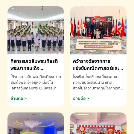
กิจกรรมเฉลิมพระเกียรติ
คว้ารางวัลจากการ
พระบาทสมเด็จ
แข่งขันคณิตศาสตร์และ
พระเจ้าอยู่หัว เนื่องใน
คณิตคิดเร็วนานาชาติ
โกิจกรรมเฉลิมพระเกียรติพระบาท
โรงเรียนโชคชัยกระบี่ขอแสดง
โอกาสวันเฉลิม
ครั้งที่ 46 ประจำปี 2569
สมเด็จพระเจ้าอยู่หัว เนื่องใน
ความยินดีแชมป์นานาชาติ
โอกาสวันเฉลิมพระชนมพรรษา
สิงคโปร์ความภาคภูมิใจจากเวที
พระชนมพรรษา
ณ ประเทศสิงคโปร์
โรงเรียนโชคชัยกระบี่-สอบถาม
ระดับนานาชาติ 🇹🇭🇸🇬
อ่านต่อ >
อ่านต่อ >
ข้อมูลเพิ่มเติม โทร. 075-691910
ด.ช.พัทธนันท์ พรหมพันธ์ ชั้น
อนุบาล EP K3 โรงเรียนโชคชัย
กระบี่ จ.กระบี่ คว้ารางวัลจากการ
แข่งขันคณิตศาสตร์และคณิตคิด
เร็วนานาชาติ ครั้งที่ 46 ประจำปี
2569 ณ ประเทศสิงคโปร์
INTERNATIONAL