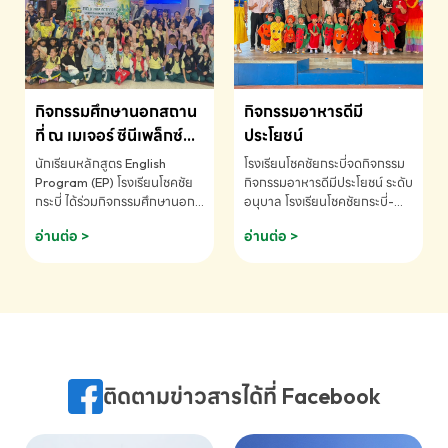
MATHEMATICS AND
MENTAL ARITHMETIC
COMPETITION 2026 - ถ้วย
รางวัลรองชนะเลิศอันดับที่ 2
Mental Arithmetic
กิจกรรมศึกษานอกสถาน
กิจกรรมอาหารดีมี
Competition K2 - ถ้วยรางวัล
รองชนะเลิศอันดับที่ 2 Mental
ที่ ณ เมเจอร์ ซีนีเพล็กซ์
ประโยชน์
Arithmetic Competition
ระดับประถมศึกษา (EP.1-
นักเรียนหลักสูตร English
โรงเรียนโชคชัยกระบี่จดกิจกรรม
K2(Grop) โรงเรียนโชคชัยกระบี่-
6)
Program (EP) โรงเรียนโชคชัย
กิจกรรมอาหารดีมีประโยชน์ ระดับ
สอบถามข้อมูลเพิ่มเติม โทร.
กระบี่ ได้ร่วมกิจกรรมศึกษานอก
อนุบาล โรงเรียนโชคชัยกระบี่-
075-691910
สถานที่ ณ เมเจอร์ ซีนีเพล็กซ์ รับ
สอบถามข้อมูลเพิ่มเติม โทร.
อ่านต่อ >
อ่านต่อ >
ชมภาพยนตร์ Toy Story 5
075-691910
(Soundtrack)เพื่อเสริมทักษะ
การฟังภาษาอังกฤษ เรียนรู้คำ
ศัพท์และการสื่อสารจากเจ้าของ
ภาษา ผ่านประสบการณ์การเรียนรู้
นอกห้องเรียนที่สนุกและสร้างแรง
บันดาลใจ โรงเรียนโชคชัยกระบี่-
สอบถามข้อมูลเพิ่มเติม โทร.
ติดตามข่าวสารได้ที่ Facebook
075-691910