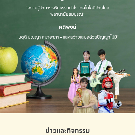
“ความรู้นำทาง จริยธรรมนำใจ เทคโนโลยีก้าวไกล
พลานามัยสมบูรณ์”
คติพจน์
“นตฺถิ ปณฺญา สมาอาภา - แสงสว่างเสมอด้วยปัญญาไม่มี”
ข่าวและกิจกรรม