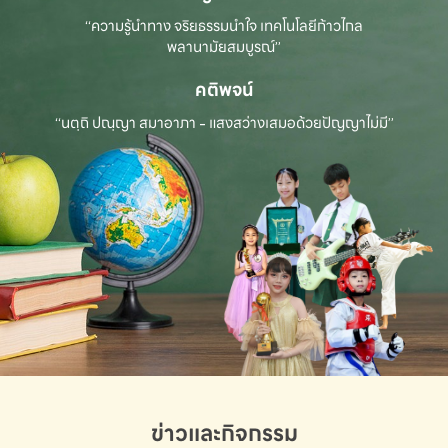
“ความรู้นำทาง จริยธรรมนำใจ เทคโนโลยีก้าวไกล
พลานามัยสมบูรณ์”
คติพจน์
“นตฺถิ ปณฺญา สมาอาภา - แสงสว่างเสมอด้วยปัญญาไม่มี”
ข่าวและกิจกรรม