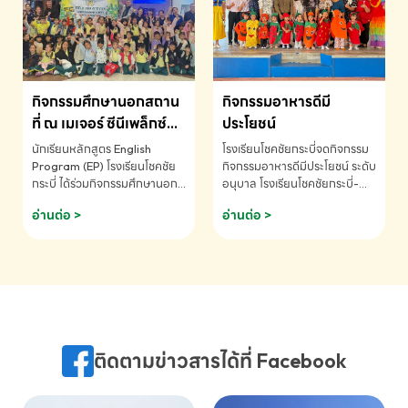
MATHEMATICS AND
MENTAL ARITHMETIC
COMPETITION 2026 - ถ้วย
รางวัลรองชนะเลิศอันดับที่ 2
Mental Arithmetic
กิจกรรมศึกษานอกสถาน
กิจกรรมอาหารดีมี
Competition K2 - ถ้วยรางวัล
รองชนะเลิศอันดับที่ 2 Mental
ที่ ณ เมเจอร์ ซีนีเพล็กซ์
ประโยชน์
Arithmetic Competition
ระดับประถมศึกษา (EP.1-
นักเรียนหลักสูตร English
โรงเรียนโชคชัยกระบี่จดกิจกรรม
K2(Grop) โรงเรียนโชคชัยกระบี่-
6)
Program (EP) โรงเรียนโชคชัย
กิจกรรมอาหารดีมีประโยชน์ ระดับ
สอบถามข้อมูลเพิ่มเติม โทร.
กระบี่ ได้ร่วมกิจกรรมศึกษานอก
อนุบาล โรงเรียนโชคชัยกระบี่-
075-691910
สถานที่ ณ เมเจอร์ ซีนีเพล็กซ์ รับ
สอบถามข้อมูลเพิ่มเติม โทร.
อ่านต่อ >
อ่านต่อ >
ชมภาพยนตร์ Toy Story 5
075-691910
(Soundtrack)เพื่อเสริมทักษะ
การฟังภาษาอังกฤษ เรียนรู้คำ
ศัพท์และการสื่อสารจากเจ้าของ
ภาษา ผ่านประสบการณ์การเรียนรู้
นอกห้องเรียนที่สนุกและสร้างแรง
บันดาลใจ โรงเรียนโชคชัยกระบี่-
สอบถามข้อมูลเพิ่มเติม โทร.
ติดตามข่าวสารได้ที่ Facebook
075-691910