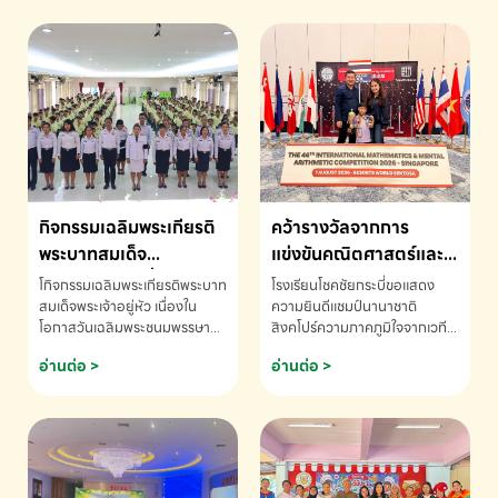
กิจกรรมเฉลิมพระเกียรติ
คว้ารางวัลจากการ
พระบาทสมเด็จ
แข่งขันคณิตศาสตร์และ
พระเจ้าอยู่หัว เนื่องใน
คณิตคิดเร็วนานาชาติ
โกิจกรรมเฉลิมพระเกียรติพระบาท
โรงเรียนโชคชัยกระบี่ขอแสดง
โอกาสวันเฉลิม
ครั้งที่ 46 ประจำปี 2569
สมเด็จพระเจ้าอยู่หัว เนื่องใน
ความยินดีแชมป์นานาชาติ
โอกาสวันเฉลิมพระชนมพรรษา
สิงคโปร์ความภาคภูมิใจจากเวที
พระชนมพรรษา
ณ ประเทศสิงคโปร์
โรงเรียนโชคชัยกระบี่-สอบถาม
ระดับนานาชาติ 🇹🇭🇸🇬
อ่านต่อ >
อ่านต่อ >
ข้อมูลเพิ่มเติม โทร. 075-691910
ด.ช.พัทธนันท์ พรหมพันธ์ ชั้น
อนุบาล EP K3 โรงเรียนโชคชัย
กระบี่ จ.กระบี่ คว้ารางวัลจากการ
แข่งขันคณิตศาสตร์และคณิตคิด
เร็วนานาชาติ ครั้งที่ 46 ประจำปี
2569 ณ ประเทศสิงคโปร์
INTERNATIONAL