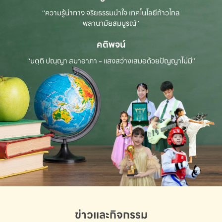
“ความรู้นำทาง จริยธรรมนำใจ เทคโนโลยีก้าวไกล
พลานามัยสมบูรณ์”
คติพจน์
“นตฺถิ ปณฺญา สมาอาภา - แสงสว่างเสมอด้วยปัญญาไม่มี”
ข่าวและกิจกรรม