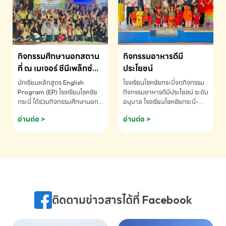
MATHEMATICS AND
MENTAL ARITHMETIC
COMPETITION 2026 - ถ้วย
รางวัลรองชนะเลิศอันดับที่ 2
Mental Arithmetic
กิจกรรมศึกษานอกสถาน
กิจกรรมอาหารดีมี
Competition K2 - ถ้วยรางวัล
รองชนะเลิศอันดับที่ 2 Mental
ที่ ณ เมเจอร์ ซีนีเพล็กซ์
ประโยชน์
Arithmetic Competition
ระดับประถมศึกษา (EP.1-
นักเรียนหลักสูตร English
โรงเรียนโชคชัยกระบี่จดกิจกรรม
K2(Grop) โรงเรียนโชคชัยกระบี่-
6)
Program (EP) โรงเรียนโชคชัย
กิจกรรมอาหารดีมีประโยชน์ ระดับ
สอบถามข้อมูลเพิ่มเติม โทร.
กระบี่ ได้ร่วมกิจกรรมศึกษานอก
อนุบาล โรงเรียนโชคชัยกระบี่-
075-691910
สถานที่ ณ เมเจอร์ ซีนีเพล็กซ์ รับ
สอบถามข้อมูลเพิ่มเติม โทร.
อ่านต่อ >
อ่านต่อ >
ชมภาพยนตร์ Toy Story 5
075-691910
(Soundtrack)เพื่อเสริมทักษะ
การฟังภาษาอังกฤษ เรียนรู้คำ
ศัพท์และการสื่อสารจากเจ้าของ
ภาษา ผ่านประสบการณ์การเรียนรู้
นอกห้องเรียนที่สนุกและสร้างแรง
บันดาลใจ โรงเรียนโชคชัยกระบี่-
สอบถามข้อมูลเพิ่มเติม โทร.
ติดตามข่าวสารได้ที่ Facebook
075-691910