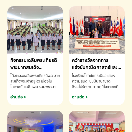
กิจกรรมเฉลิมพระเกียรติ
คว้ารางวัลจากการ
พระบาทสมเด็จ
แข่งขันคณิตศาสตร์และ
พระเจ้าอยู่หัว เนื่องใน
คณิตคิดเร็วนานาชาติ
โกิจกรรมเฉลิมพระเกียรติพระบาท
โรงเรียนโชคชัยกระบี่ขอแสดง
โอกาสวันเฉลิม
ครั้งที่ 46 ประจำปี 2569
สมเด็จพระเจ้าอยู่หัว เนื่องใน
ความยินดีแชมป์นานาชาติ
โอกาสวันเฉลิมพระชนมพรรษา
สิงคโปร์ความภาคภูมิใจจากเวที
พระชนมพรรษา
ณ ประเทศสิงคโปร์
โรงเรียนโชคชัยกระบี่-สอบถาม
ระดับนานาชาติ 🇹🇭🇸🇬
อ่านต่อ >
อ่านต่อ >
ข้อมูลเพิ่มเติม โทร. 075-691910
ด.ช.พัทธนันท์ พรหมพันธ์ ชั้น
อนุบาล EP K3 โรงเรียนโชคชัย
กระบี่ จ.กระบี่ คว้ารางวัลจากการ
แข่งขันคณิตศาสตร์และคณิตคิด
เร็วนานาชาติ ครั้งที่ 46 ประจำปี
2569 ณ ประเทศสิงคโปร์
INTERNATIONAL