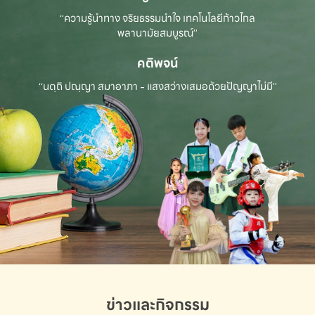
“ความรู้นำทาง จริยธรรมนำใจ เทคโนโลยีก้าวไกล
พลานามัยสมบูรณ์”
คติพจน์
“นตฺถิ ปณฺญา สมาอาภา - แสงสว่างเสมอด้วยปัญญาไม่มี”
ข่าวและกิจกรรม