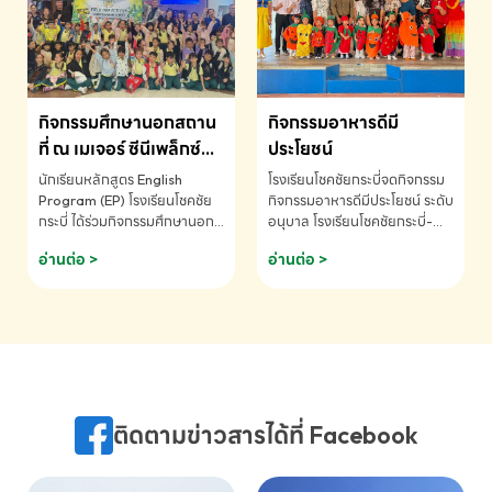
MATHEMATICS AND
MENTAL ARITHMETIC
COMPETITION 2026 - ถ้วย
รางวัลรองชนะเลิศอันดับที่ 2
Mental Arithmetic
กิจกรรมศึกษานอกสถาน
กิจกรรมอาหารดีมี
Competition K2 - ถ้วยรางวัล
รองชนะเลิศอันดับที่ 2 Mental
ที่ ณ เมเจอร์ ซีนีเพล็กซ์
ประโยชน์
Arithmetic Competition
ระดับประถมศึกษา (EP.1-
นักเรียนหลักสูตร English
โรงเรียนโชคชัยกระบี่จดกิจกรรม
K2(Grop) โรงเรียนโชคชัยกระบี่-
6)
Program (EP) โรงเรียนโชคชัย
กิจกรรมอาหารดีมีประโยชน์ ระดับ
สอบถามข้อมูลเพิ่มเติม โทร.
กระบี่ ได้ร่วมกิจกรรมศึกษานอก
อนุบาล โรงเรียนโชคชัยกระบี่-
075-691910
สถานที่ ณ เมเจอร์ ซีนีเพล็กซ์ รับ
สอบถามข้อมูลเพิ่มเติม โทร.
อ่านต่อ >
อ่านต่อ >
ชมภาพยนตร์ Toy Story 5
075-691910
(Soundtrack)เพื่อเสริมทักษะ
การฟังภาษาอังกฤษ เรียนรู้คำ
ศัพท์และการสื่อสารจากเจ้าของ
ภาษา ผ่านประสบการณ์การเรียนรู้
นอกห้องเรียนที่สนุกและสร้างแรง
บันดาลใจ โรงเรียนโชคชัยกระบี่-
สอบถามข้อมูลเพิ่มเติม โทร.
ติดตามข่าวสารได้ที่ Facebook
075-691910