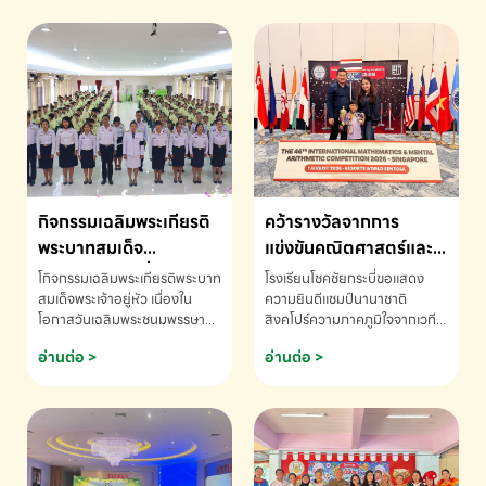
กิจกรรมเฉลิมพระเกียรติ
คว้ารางวัลจากการ
พระบาทสมเด็จ
แข่งขันคณิตศาสตร์และ
พระเจ้าอยู่หัว เนื่องใน
คณิตคิดเร็วนานาชาติ
โกิจกรรมเฉลิมพระเกียรติพระบาท
โรงเรียนโชคชัยกระบี่ขอแสดง
โอกาสวันเฉลิม
ครั้งที่ 46 ประจำปี 2569
สมเด็จพระเจ้าอยู่หัว เนื่องใน
ความยินดีแชมป์นานาชาติ
โอกาสวันเฉลิมพระชนมพรรษา
สิงคโปร์ความภาคภูมิใจจากเวที
พระชนมพรรษา
ณ ประเทศสิงคโปร์
โรงเรียนโชคชัยกระบี่-สอบถาม
ระดับนานาชาติ 🇹🇭🇸🇬
อ่านต่อ >
อ่านต่อ >
ข้อมูลเพิ่มเติม โทร. 075-691910
ด.ช.พัทธนันท์ พรหมพันธ์ ชั้น
อนุบาล EP K3 โรงเรียนโชคชัย
กระบี่ จ.กระบี่ คว้ารางวัลจากการ
แข่งขันคณิตศาสตร์และคณิตคิด
เร็วนานาชาติ ครั้งที่ 46 ประจำปี
2569 ณ ประเทศสิงคโปร์
INTERNATIONAL