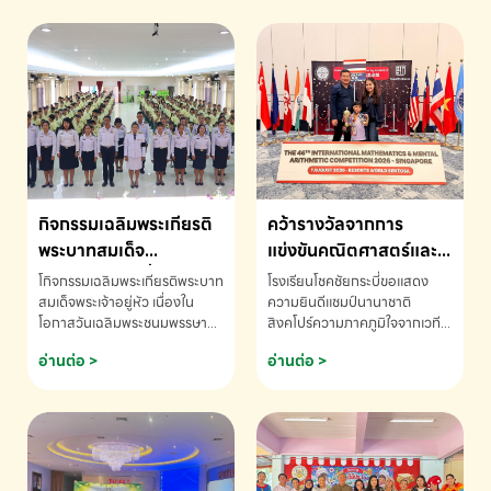
กิจกรรมเฉลิมพระเกียรติ
คว้ารางวัลจากการ
พระบาทสมเด็จ
แข่งขันคณิตศาสตร์และ
พระเจ้าอยู่หัว เนื่องใน
คณิตคิดเร็วนานาชาติ
โกิจกรรมเฉลิมพระเกียรติพระบาท
โรงเรียนโชคชัยกระบี่ขอแสดง
โอกาสวันเฉลิม
ครั้งที่ 46 ประจำปี 2569
สมเด็จพระเจ้าอยู่หัว เนื่องใน
ความยินดีแชมป์นานาชาติ
โอกาสวันเฉลิมพระชนมพรรษา
สิงคโปร์ความภาคภูมิใจจากเวที
พระชนมพรรษา
ณ ประเทศสิงคโปร์
โรงเรียนโชคชัยกระบี่-สอบถาม
ระดับนานาชาติ 🇹🇭🇸🇬
อ่านต่อ >
อ่านต่อ >
ข้อมูลเพิ่มเติม โทร. 075-691910
ด.ช.พัทธนันท์ พรหมพันธ์ ชั้น
อนุบาล EP K3 โรงเรียนโชคชัย
กระบี่ จ.กระบี่ คว้ารางวัลจากการ
แข่งขันคณิตศาสตร์และคณิตคิด
เร็วนานาชาติ ครั้งที่ 46 ประจำปี
2569 ณ ประเทศสิงคโปร์
INTERNATIONAL