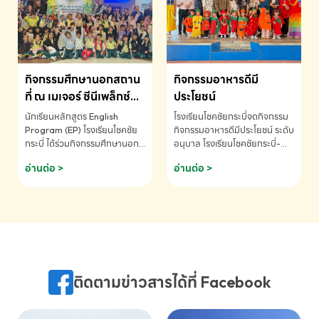
MATHEMATICS AND
MENTAL ARITHMETIC
COMPETITION 2026 - ถ้วย
รางวัลรองชนะเลิศอันดับที่ 2
Mental Arithmetic
กิจกรรมศึกษานอกสถาน
กิจกรรมอาหารดีมี
Competition K2 - ถ้วยรางวัล
รองชนะเลิศอันดับที่ 2 Mental
ที่ ณ เมเจอร์ ซีนีเพล็กซ์
ประโยชน์
Arithmetic Competition
ระดับประถมศึกษา (EP.1-
นักเรียนหลักสูตร English
โรงเรียนโชคชัยกระบี่จดกิจกรรม
K2(Grop) โรงเรียนโชคชัยกระบี่-
6)
Program (EP) โรงเรียนโชคชัย
กิจกรรมอาหารดีมีประโยชน์ ระดับ
สอบถามข้อมูลเพิ่มเติม โทร.
กระบี่ ได้ร่วมกิจกรรมศึกษานอก
อนุบาล โรงเรียนโชคชัยกระบี่-
075-691910
สถานที่ ณ เมเจอร์ ซีนีเพล็กซ์ รับ
สอบถามข้อมูลเพิ่มเติม โทร.
อ่านต่อ >
อ่านต่อ >
ชมภาพยนตร์ Toy Story 5
075-691910
(Soundtrack)เพื่อเสริมทักษะ
การฟังภาษาอังกฤษ เรียนรู้คำ
ศัพท์และการสื่อสารจากเจ้าของ
ภาษา ผ่านประสบการณ์การเรียนรู้
นอกห้องเรียนที่สนุกและสร้างแรง
บันดาลใจ โรงเรียนโชคชัยกระบี่-
สอบถามข้อมูลเพิ่มเติม โทร.
ติดตามข่าวสารได้ที่ Facebook
075-691910