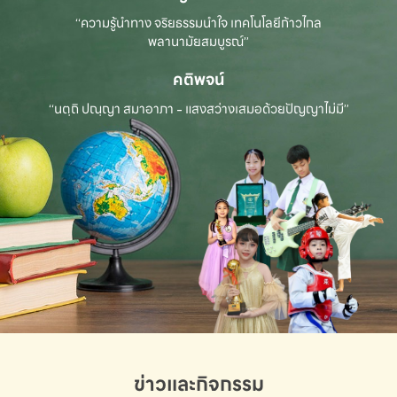
“ความรู้นำทาง จริยธรรมนำใจ เทคโนโลยีก้าวไกล
พลานามัยสมบูรณ์”
คติพจน์
“นตฺถิ ปณฺญา สมาอาภา - แสงสว่างเสมอด้วยปัญญาไม่มี”
ข่าวและกิจกรรม