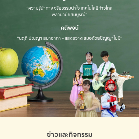
“ความรู้นำทาง จริยธรรมนำใจ เทคโนโลยีก้าวไกล
พลานามัยสมบูรณ์”
คติพจน์
“นตฺถิ ปณฺญา สมาอาภา - แสงสว่างเสมอด้วยปัญญาไม่มี”
ข่าวและกิจกรรม