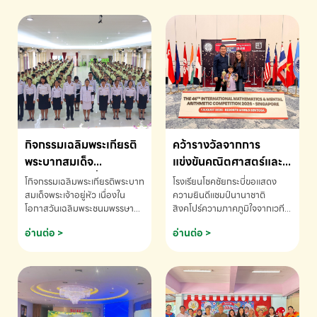
กิจกรรมเฉลิมพระเกียรติ
คว้ารางวัลจากการ
พระบาทสมเด็จ
แข่งขันคณิตศาสตร์และ
พระเจ้าอยู่หัว เนื่องใน
คณิตคิดเร็วนานาชาติ
โกิจกรรมเฉลิมพระเกียรติพระบาท
โรงเรียนโชคชัยกระบี่ขอแสดง
โอกาสวันเฉลิม
ครั้งที่ 46 ประจำปี 2569
สมเด็จพระเจ้าอยู่หัว เนื่องใน
ความยินดีแชมป์นานาชาติ
โอกาสวันเฉลิมพระชนมพรรษา
สิงคโปร์ความภาคภูมิใจจากเวที
พระชนมพรรษา
ณ ประเทศสิงคโปร์
โรงเรียนโชคชัยกระบี่-สอบถาม
ระดับนานาชาติ 🇹🇭🇸🇬
อ่านต่อ >
อ่านต่อ >
ข้อมูลเพิ่มเติม โทร. 075-691910
ด.ช.พัทธนันท์ พรหมพันธ์ ชั้น
อนุบาล EP K3 โรงเรียนโชคชัย
กระบี่ จ.กระบี่ คว้ารางวัลจากการ
แข่งขันคณิตศาสตร์และคณิตคิด
เร็วนานาชาติ ครั้งที่ 46 ประจำปี
2569 ณ ประเทศสิงคโปร์
INTERNATIONAL