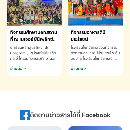
MATHEMATICS AND
MENTAL ARITHMETIC
COMPETITION 2026 - ถ้วย
รางวัลรองชนะเลิศอันดับที่ 2
Mental Arithmetic
กิจกรรมศึกษานอกสถาน
กิจกรรมอาหารดีมี
Competition K2 - ถ้วยรางวัล
รองชนะเลิศอันดับที่ 2 Mental
ที่ ณ เมเจอร์ ซีนีเพล็กซ์
ประโยชน์
Arithmetic Competition
ระดับประถมศึกษา (EP.1-
นักเรียนหลักสูตร English
โรงเรียนโชคชัยกระบี่จดกิจกรรม
K2(Grop) โรงเรียนโชคชัยกระบี่-
6)
Program (EP) โรงเรียนโชคชัย
กิจกรรมอาหารดีมีประโยชน์ ระดับ
สอบถามข้อมูลเพิ่มเติม โทร.
กระบี่ ได้ร่วมกิจกรรมศึกษานอก
อนุบาล โรงเรียนโชคชัยกระบี่-
075-691910
สถานที่ ณ เมเจอร์ ซีนีเพล็กซ์ รับ
สอบถามข้อมูลเพิ่มเติม โทร.
อ่านต่อ >
อ่านต่อ >
ชมภาพยนตร์ Toy Story 5
075-691910
(Soundtrack)เพื่อเสริมทักษะ
การฟังภาษาอังกฤษ เรียนรู้คำ
ศัพท์และการสื่อสารจากเจ้าของ
ภาษา ผ่านประสบการณ์การเรียนรู้
นอกห้องเรียนที่สนุกและสร้างแรง
บันดาลใจ โรงเรียนโชคชัยกระบี่-
สอบถามข้อมูลเพิ่มเติม โทร.
ติดตามข่าวสารได้ที่ Facebook
075-691910