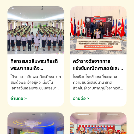
กิจกรรมเฉลิมพระเกียรติ
คว้ารางวัลจากการ
พระบาทสมเด็จ
แข่งขันคณิตศาสตร์และ
พระเจ้าอยู่หัว เนื่องใน
คณิตคิดเร็วนานาชาติ
โกิจกรรมเฉลิมพระเกียรติพระบาท
โรงเรียนโชคชัยกระบี่ขอแสดง
โอกาสวันเฉลิม
ครั้งที่ 46 ประจำปี 2569
สมเด็จพระเจ้าอยู่หัว เนื่องใน
ความยินดีแชมป์นานาชาติ
โอกาสวันเฉลิมพระชนมพรรษา
สิงคโปร์ความภาคภูมิใจจากเวที
พระชนมพรรษา
ณ ประเทศสิงคโปร์
โรงเรียนโชคชัยกระบี่-สอบถาม
ระดับนานาชาติ 🇹🇭🇸🇬
อ่านต่อ >
อ่านต่อ >
ข้อมูลเพิ่มเติม โทร. 075-691910
ด.ช.พัทธนันท์ พรหมพันธ์ ชั้น
อนุบาล EP K3 โรงเรียนโชคชัย
กระบี่ จ.กระบี่ คว้ารางวัลจากการ
แข่งขันคณิตศาสตร์และคณิตคิด
เร็วนานาชาติ ครั้งที่ 46 ประจำปี
2569 ณ ประเทศสิงคโปร์
INTERNATIONAL