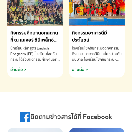
MATHEMATICS AND
MENTAL ARITHMETIC
COMPETITION 2026 - ถ้วย
รางวัลรองชนะเลิศอันดับที่ 2
Mental Arithmetic
กิจกรรมศึกษานอกสถาน
กิจกรรมอาหารดีมี
Competition K2 - ถ้วยรางวัล
รองชนะเลิศอันดับที่ 2 Mental
ที่ ณ เมเจอร์ ซีนีเพล็กซ์
ประโยชน์
Arithmetic Competition
ระดับประถมศึกษา (EP.1-
นักเรียนหลักสูตร English
โรงเรียนโชคชัยกระบี่จดกิจกรรม
K2(Grop) โรงเรียนโชคชัยกระบี่-
6)
Program (EP) โรงเรียนโชคชัย
กิจกรรมอาหารดีมีประโยชน์ ระดับ
สอบถามข้อมูลเพิ่มเติม โทร.
กระบี่ ได้ร่วมกิจกรรมศึกษานอก
อนุบาล โรงเรียนโชคชัยกระบี่-
075-691910
สถานที่ ณ เมเจอร์ ซีนีเพล็กซ์ รับ
สอบถามข้อมูลเพิ่มเติม โทร.
อ่านต่อ >
อ่านต่อ >
ชมภาพยนตร์ Toy Story 5
075-691910
(Soundtrack)เพื่อเสริมทักษะ
การฟังภาษาอังกฤษ เรียนรู้คำ
ศัพท์และการสื่อสารจากเจ้าของ
ภาษา ผ่านประสบการณ์การเรียนรู้
นอกห้องเรียนที่สนุกและสร้างแรง
บันดาลใจ โรงเรียนโชคชัยกระบี่-
สอบถามข้อมูลเพิ่มเติม โทร.
ติดตามข่าวสารได้ที่ Facebook
075-691910