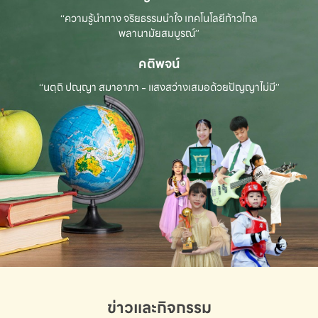
“ความรู้นำทาง จริยธรรมนำใจ เทคโนโลยีก้าวไกล
พลานามัยสมบูรณ์”
คติพจน์
“นตฺถิ ปณฺญา สมาอาภา - แสงสว่างเสมอด้วยปัญญาไม่มี”
ข่าวและกิจกรรม