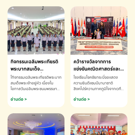
กิจกรรมเฉลิมพระเกียรติ
คว้ารางวัลจากการ
พระบาทสมเด็จ
แข่งขันคณิตศาสตร์และ
พระเจ้าอยู่หัว เนื่องใน
คณิตคิดเร็วนานาชาติ
โกิจกรรมเฉลิมพระเกียรติพระบาท
โรงเรียนโชคชัยกระบี่ขอแสดง
โอกาสวันเฉลิม
ครั้งที่ 46 ประจำปี 2569
สมเด็จพระเจ้าอยู่หัว เนื่องใน
ความยินดีแชมป์นานาชาติ
โอกาสวันเฉลิมพระชนมพรรษา
สิงคโปร์ความภาคภูมิใจจากเวที
พระชนมพรรษา
ณ ประเทศสิงคโปร์
โรงเรียนโชคชัยกระบี่-สอบถาม
ระดับนานาชาติ 🇹🇭🇸🇬
อ่านต่อ >
อ่านต่อ >
ข้อมูลเพิ่มเติม โทร. 075-691910
ด.ช.พัทธนันท์ พรหมพันธ์ ชั้น
อนุบาล EP K3 โรงเรียนโชคชัย
กระบี่ จ.กระบี่ คว้ารางวัลจากการ
แข่งขันคณิตศาสตร์และคณิตคิด
เร็วนานาชาติ ครั้งที่ 46 ประจำปี
2569 ณ ประเทศสิงคโปร์
INTERNATIONAL