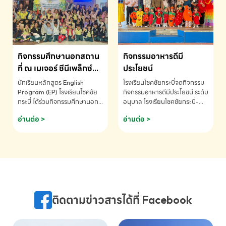
MATHEMATICS AND
MENTAL ARITHMETIC
COMPETITION 2026 - ถ้วย
รางวัลรองชนะเลิศอันดับที่ 2
Mental Arithmetic
กิจกรรมศึกษานอกสถาน
กิจกรรมอาหารดีมี
Competition K2 - ถ้วยรางวัล
รองชนะเลิศอันดับที่ 2 Mental
ที่ ณ เมเจอร์ ซีนีเพล็กซ์
ประโยชน์
Arithmetic Competition
ระดับประถมศึกษา (EP.1-
นักเรียนหลักสูตร English
โรงเรียนโชคชัยกระบี่จดกิจกรรม
K2(Grop) โรงเรียนโชคชัยกระบี่-
6)
Program (EP) โรงเรียนโชคชัย
กิจกรรมอาหารดีมีประโยชน์ ระดับ
สอบถามข้อมูลเพิ่มเติม โทร.
กระบี่ ได้ร่วมกิจกรรมศึกษานอก
อนุบาล โรงเรียนโชคชัยกระบี่-
075-691910
สถานที่ ณ เมเจอร์ ซีนีเพล็กซ์ รับ
สอบถามข้อมูลเพิ่มเติม โทร.
อ่านต่อ >
อ่านต่อ >
ชมภาพยนตร์ Toy Story 5
075-691910
(Soundtrack)เพื่อเสริมทักษะ
การฟังภาษาอังกฤษ เรียนรู้คำ
ศัพท์และการสื่อสารจากเจ้าของ
ภาษา ผ่านประสบการณ์การเรียนรู้
นอกห้องเรียนที่สนุกและสร้างแรง
บันดาลใจ โรงเรียนโชคชัยกระบี่-
สอบถามข้อมูลเพิ่มเติม โทร.
ติดตามข่าวสารได้ที่ Facebook
075-691910