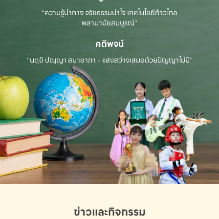
“ความรู้นำทาง จริยธรรมนำใจ เทคโนโลยีก้าวไกล
พลานามัยสมบูรณ์”
คติพจน์
“นตฺถิ ปณฺญา สมาอาภา - แสงสว่างเสมอด้วยปัญญาไม่มี”
ข่าวและกิจกรรม