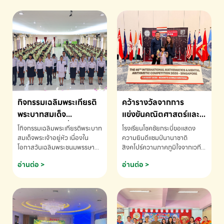
กิจกรรมเฉลิมพระเกียรติ
คว้ารางวัลจากการ
พระบาทสมเด็จ
แข่งขันคณิตศาสตร์และ
พระเจ้าอยู่หัว เนื่องใน
คณิตคิดเร็วนานาชาติ
โกิจกรรมเฉลิมพระเกียรติพระบาท
โรงเรียนโชคชัยกระบี่ขอแสดง
โอกาสวันเฉลิม
ครั้งที่ 46 ประจำปี 2569
สมเด็จพระเจ้าอยู่หัว เนื่องใน
ความยินดีแชมป์นานาชาติ
โอกาสวันเฉลิมพระชนมพรรษา
สิงคโปร์ความภาคภูมิใจจากเวที
พระชนมพรรษา
ณ ประเทศสิงคโปร์
โรงเรียนโชคชัยกระบี่-สอบถาม
ระดับนานาชาติ 🇹🇭🇸🇬
อ่านต่อ >
อ่านต่อ >
ข้อมูลเพิ่มเติม โทร. 075-691910
ด.ช.พัทธนันท์ พรหมพันธ์ ชั้น
อนุบาล EP K3 โรงเรียนโชคชัย
กระบี่ จ.กระบี่ คว้ารางวัลจากการ
แข่งขันคณิตศาสตร์และคณิตคิด
เร็วนานาชาติ ครั้งที่ 46 ประจำปี
2569 ณ ประเทศสิงคโปร์
INTERNATIONAL