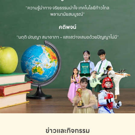
“ความรู้นำทาง จริยธรรมนำใจ เทคโนโลยีก้าวไกล
พลานามัยสมบูรณ์”
คติพจน์
“นตฺถิ ปณฺญา สมาอาภา - แสงสว่างเสมอด้วยปัญญาไม่มี”
ข่าวและกิจกรรม