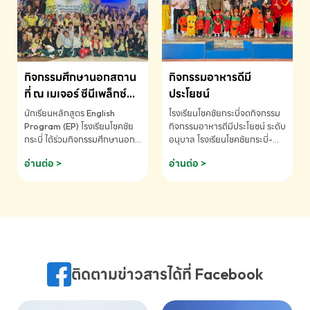
MATHEMATICS AND
MENTAL ARITHMETIC
COMPETITION 2026 - ถ้วย
รางวัลรองชนะเลิศอันดับที่ 2
Mental Arithmetic
กิจกรรมศึกษานอกสถาน
กิจกรรมอาหารดีมี
Competition K2 - ถ้วยรางวัล
รองชนะเลิศอันดับที่ 2 Mental
ที่ ณ เมเจอร์ ซีนีเพล็กซ์
ประโยชน์
Arithmetic Competition
ระดับประถมศึกษา (EP.1-
นักเรียนหลักสูตร English
โรงเรียนโชคชัยกระบี่จดกิจกรรม
K2(Grop) โรงเรียนโชคชัยกระบี่-
6)
Program (EP) โรงเรียนโชคชัย
กิจกรรมอาหารดีมีประโยชน์ ระดับ
สอบถามข้อมูลเพิ่มเติม โทร.
กระบี่ ได้ร่วมกิจกรรมศึกษานอก
อนุบาล โรงเรียนโชคชัยกระบี่-
075-691910
สถานที่ ณ เมเจอร์ ซีนีเพล็กซ์ รับ
สอบถามข้อมูลเพิ่มเติม โทร.
อ่านต่อ >
อ่านต่อ >
ชมภาพยนตร์ Toy Story 5
075-691910
(Soundtrack)เพื่อเสริมทักษะ
การฟังภาษาอังกฤษ เรียนรู้คำ
ศัพท์และการสื่อสารจากเจ้าของ
ภาษา ผ่านประสบการณ์การเรียนรู้
นอกห้องเรียนที่สนุกและสร้างแรง
บันดาลใจ โรงเรียนโชคชัยกระบี่-
สอบถามข้อมูลเพิ่มเติม โทร.
ติดตามข่าวสารได้ที่ Facebook
075-691910