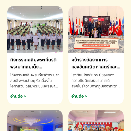
กิจกรรมเฉลิมพระเกียรติ
คว้ารางวัลจากการ
พระบาทสมเด็จ
แข่งขันคณิตศาสตร์และ
พระเจ้าอยู่หัว เนื่องใน
คณิตคิดเร็วนานาชาติ
โกิจกรรมเฉลิมพระเกียรติพระบาท
โรงเรียนโชคชัยกระบี่ขอแสดง
โอกาสวันเฉลิม
ครั้งที่ 46 ประจำปี 2569
สมเด็จพระเจ้าอยู่หัว เนื่องใน
ความยินดีแชมป์นานาชาติ
โอกาสวันเฉลิมพระชนมพรรษา
สิงคโปร์ความภาคภูมิใจจากเวที
พระชนมพรรษา
ณ ประเทศสิงคโปร์
โรงเรียนโชคชัยกระบี่-สอบถาม
ระดับนานาชาติ 🇹🇭🇸🇬
อ่านต่อ >
อ่านต่อ >
ข้อมูลเพิ่มเติม โทร. 075-691910
ด.ช.พัทธนันท์ พรหมพันธ์ ชั้น
อนุบาล EP K3 โรงเรียนโชคชัย
กระบี่ จ.กระบี่ คว้ารางวัลจากการ
แข่งขันคณิตศาสตร์และคณิตคิด
เร็วนานาชาติ ครั้งที่ 46 ประจำปี
2569 ณ ประเทศสิงคโปร์
INTERNATIONAL