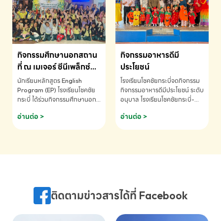
MATHEMATICS AND
MENTAL ARITHMETIC
COMPETITION 2026 - ถ้วย
รางวัลรองชนะเลิศอันดับที่ 2
Mental Arithmetic
กิจกรรมศึกษานอกสถาน
กิจกรรมอาหารดีมี
Competition K2 - ถ้วยรางวัล
รองชนะเลิศอันดับที่ 2 Mental
ที่ ณ เมเจอร์ ซีนีเพล็กซ์
ประโยชน์
Arithmetic Competition
ระดับประถมศึกษา (EP.1-
นักเรียนหลักสูตร English
โรงเรียนโชคชัยกระบี่จดกิจกรรม
K2(Grop) โรงเรียนโชคชัยกระบี่-
6)
Program (EP) โรงเรียนโชคชัย
กิจกรรมอาหารดีมีประโยชน์ ระดับ
สอบถามข้อมูลเพิ่มเติม โทร.
กระบี่ ได้ร่วมกิจกรรมศึกษานอก
อนุบาล โรงเรียนโชคชัยกระบี่-
075-691910
สถานที่ ณ เมเจอร์ ซีนีเพล็กซ์ รับ
สอบถามข้อมูลเพิ่มเติม โทร.
อ่านต่อ >
อ่านต่อ >
ชมภาพยนตร์ Toy Story 5
075-691910
(Soundtrack)เพื่อเสริมทักษะ
การฟังภาษาอังกฤษ เรียนรู้คำ
ศัพท์และการสื่อสารจากเจ้าของ
ภาษา ผ่านประสบการณ์การเรียนรู้
นอกห้องเรียนที่สนุกและสร้างแรง
บันดาลใจ โรงเรียนโชคชัยกระบี่-
สอบถามข้อมูลเพิ่มเติม โทร.
ติดตามข่าวสารได้ที่ Facebook
075-691910