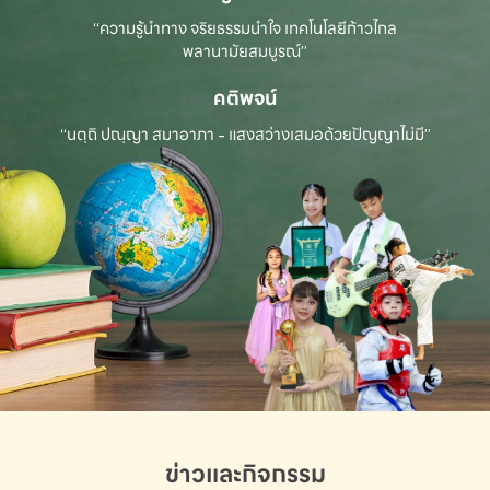
“ความรู้นำทาง จริยธรรมนำใจ เทคโนโลยีก้าวไกล
พลานามัยสมบูรณ์”
คติพจน์
“นตฺถิ ปณฺญา สมาอาภา - แสงสว่างเสมอด้วยปัญญาไม่มี”
ข่าวและกิจกรรม