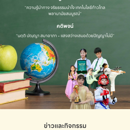
“ความรู้นำทาง จริยธรรมนำใจ เทคโนโลยีก้าวไกล
พลานามัยสมบูรณ์”
คติพจน์
“นตฺถิ ปณฺญา สมาอาภา - แสงสว่างเสมอด้วยปัญญาไม่มี”
ข่าวและกิจกรรม