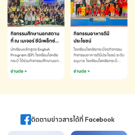
MATHEMATICS AND
MENTAL ARITHMETIC
COMPETITION 2026 - ถ้วย
รางวัลรองชนะเลิศอันดับที่ 2
Mental Arithmetic
กิจกรรมศึกษานอกสถาน
กิจกรรมอาหารดีมี
Competition K2 - ถ้วยรางวัล
รองชนะเลิศอันดับที่ 2 Mental
ที่ ณ เมเจอร์ ซีนีเพล็กซ์
ประโยชน์
Arithmetic Competition
ระดับประถมศึกษา (EP.1-
นักเรียนหลักสูตร English
โรงเรียนโชคชัยกระบี่จดกิจกรรม
K2(Grop) โรงเรียนโชคชัยกระบี่-
6)
Program (EP) โรงเรียนโชคชัย
กิจกรรมอาหารดีมีประโยชน์ ระดับ
สอบถามข้อมูลเพิ่มเติม โทร.
กระบี่ ได้ร่วมกิจกรรมศึกษานอก
อนุบาล โรงเรียนโชคชัยกระบี่-
075-691910
สถานที่ ณ เมเจอร์ ซีนีเพล็กซ์ รับ
สอบถามข้อมูลเพิ่มเติม โทร.
อ่านต่อ >
อ่านต่อ >
ชมภาพยนตร์ Toy Story 5
075-691910
(Soundtrack)เพื่อเสริมทักษะ
การฟังภาษาอังกฤษ เรียนรู้คำ
ศัพท์และการสื่อสารจากเจ้าของ
ภาษา ผ่านประสบการณ์การเรียนรู้
นอกห้องเรียนที่สนุกและสร้างแรง
บันดาลใจ โรงเรียนโชคชัยกระบี่-
สอบถามข้อมูลเพิ่มเติม โทร.
ติดตามข่าวสารได้ที่ Facebook
075-691910