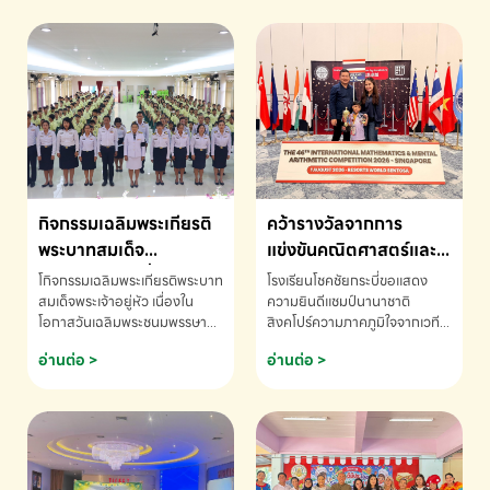
กิจกรรมเฉลิมพระเกียรติ
คว้ารางวัลจากการ
พระบาทสมเด็จ
แข่งขันคณิตศาสตร์และ
พระเจ้าอยู่หัว เนื่องใน
คณิตคิดเร็วนานาชาติ
โกิจกรรมเฉลิมพระเกียรติพระบาท
โรงเรียนโชคชัยกระบี่ขอแสดง
โอกาสวันเฉลิม
ครั้งที่ 46 ประจำปี 2569
สมเด็จพระเจ้าอยู่หัว เนื่องใน
ความยินดีแชมป์นานาชาติ
โอกาสวันเฉลิมพระชนมพรรษา
สิงคโปร์ความภาคภูมิใจจากเวที
พระชนมพรรษา
ณ ประเทศสิงคโปร์
โรงเรียนโชคชัยกระบี่-สอบถาม
ระดับนานาชาติ 🇹🇭🇸🇬
อ่านต่อ >
อ่านต่อ >
ข้อมูลเพิ่มเติม โทร. 075-691910
ด.ช.พัทธนันท์ พรหมพันธ์ ชั้น
อนุบาล EP K3 โรงเรียนโชคชัย
กระบี่ จ.กระบี่ คว้ารางวัลจากการ
แข่งขันคณิตศาสตร์และคณิตคิด
เร็วนานาชาติ ครั้งที่ 46 ประจำปี
2569 ณ ประเทศสิงคโปร์
INTERNATIONAL