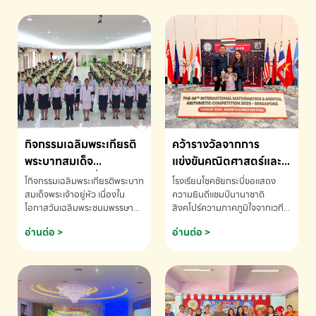
กิจกรรมเฉลิมพระเกียรติ
คว้ารางวัลจากการ
พระบาทสมเด็จ
แข่งขันคณิตศาสตร์และ
พระเจ้าอยู่หัว เนื่องใน
คณิตคิดเร็วนานาชาติ
โกิจกรรมเฉลิมพระเกียรติพระบาท
โรงเรียนโชคชัยกระบี่ขอแสดง
โอกาสวันเฉลิม
ครั้งที่ 46 ประจำปี 2569
สมเด็จพระเจ้าอยู่หัว เนื่องใน
ความยินดีแชมป์นานาชาติ
โอกาสวันเฉลิมพระชนมพรรษา
สิงคโปร์ความภาคภูมิใจจากเวที
พระชนมพรรษา
ณ ประเทศสิงคโปร์
โรงเรียนโชคชัยกระบี่-สอบถาม
ระดับนานาชาติ 🇹🇭🇸🇬
อ่านต่อ >
อ่านต่อ >
ข้อมูลเพิ่มเติม โทร. 075-691910
ด.ช.พัทธนันท์ พรหมพันธ์ ชั้น
อนุบาล EP K3 โรงเรียนโชคชัย
กระบี่ จ.กระบี่ คว้ารางวัลจากการ
แข่งขันคณิตศาสตร์และคณิตคิด
เร็วนานาชาติ ครั้งที่ 46 ประจำปี
2569 ณ ประเทศสิงคโปร์
INTERNATIONAL