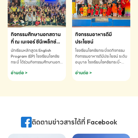
MATHEMATICS AND
MENTAL ARITHMETIC
COMPETITION 2026 - ถ้วย
รางวัลรองชนะเลิศอันดับที่ 2
Mental Arithmetic
กิจกรรมศึกษานอกสถาน
กิจกรรมอาหารดีมี
Competition K2 - ถ้วยรางวัล
รองชนะเลิศอันดับที่ 2 Mental
ที่ ณ เมเจอร์ ซีนีเพล็กซ์
ประโยชน์
Arithmetic Competition
ระดับประถมศึกษา (EP.1-
นักเรียนหลักสูตร English
โรงเรียนโชคชัยกระบี่จดกิจกรรม
K2(Grop) โรงเรียนโชคชัยกระบี่-
6)
Program (EP) โรงเรียนโชคชัย
กิจกรรมอาหารดีมีประโยชน์ ระดับ
สอบถามข้อมูลเพิ่มเติม โทร.
กระบี่ ได้ร่วมกิจกรรมศึกษานอก
อนุบาล โรงเรียนโชคชัยกระบี่-
075-691910
สถานที่ ณ เมเจอร์ ซีนีเพล็กซ์ รับ
สอบถามข้อมูลเพิ่มเติม โทร.
อ่านต่อ >
อ่านต่อ >
ชมภาพยนตร์ Toy Story 5
075-691910
(Soundtrack)เพื่อเสริมทักษะ
การฟังภาษาอังกฤษ เรียนรู้คำ
ศัพท์และการสื่อสารจากเจ้าของ
ภาษา ผ่านประสบการณ์การเรียนรู้
นอกห้องเรียนที่สนุกและสร้างแรง
บันดาลใจ โรงเรียนโชคชัยกระบี่-
สอบถามข้อมูลเพิ่มเติม โทร.
ติดตามข่าวสารได้ที่ Facebook
075-691910