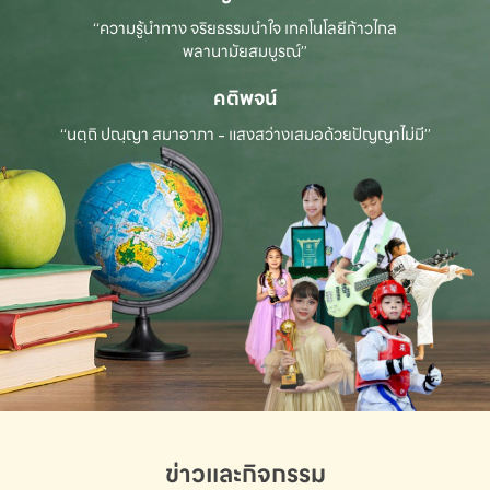
“ความรู้นำทาง จริยธรรมนำใจ เทคโนโลยีก้าวไกล
พลานามัยสมบูรณ์”
คติพจน์
“นตฺถิ ปณฺญา สมาอาภา - แสงสว่างเสมอด้วยปัญญาไม่มี”
ข่าวและกิจกรรม