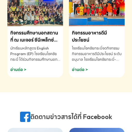
MATHEMATICS AND
MENTAL ARITHMETIC
COMPETITION 2026 - ถ้วย
รางวัลรองชนะเลิศอันดับที่ 2
Mental Arithmetic
กิจกรรมศึกษานอกสถาน
กิจกรรมอาหารดีมี
Competition K2 - ถ้วยรางวัล
รองชนะเลิศอันดับที่ 2 Mental
ที่ ณ เมเจอร์ ซีนีเพล็กซ์
ประโยชน์
Arithmetic Competition
ระดับประถมศึกษา (EP.1-
นักเรียนหลักสูตร English
โรงเรียนโชคชัยกระบี่จดกิจกรรม
K2(Grop) โรงเรียนโชคชัยกระบี่-
6)
Program (EP) โรงเรียนโชคชัย
กิจกรรมอาหารดีมีประโยชน์ ระดับ
สอบถามข้อมูลเพิ่มเติม โทร.
กระบี่ ได้ร่วมกิจกรรมศึกษานอก
อนุบาล โรงเรียนโชคชัยกระบี่-
075-691910
สถานที่ ณ เมเจอร์ ซีนีเพล็กซ์ รับ
สอบถามข้อมูลเพิ่มเติม โทร.
อ่านต่อ >
อ่านต่อ >
ชมภาพยนตร์ Toy Story 5
075-691910
(Soundtrack)เพื่อเสริมทักษะ
การฟังภาษาอังกฤษ เรียนรู้คำ
ศัพท์และการสื่อสารจากเจ้าของ
ภาษา ผ่านประสบการณ์การเรียนรู้
นอกห้องเรียนที่สนุกและสร้างแรง
บันดาลใจ โรงเรียนโชคชัยกระบี่-
สอบถามข้อมูลเพิ่มเติม โทร.
ติดตามข่าวสารได้ที่ Facebook
075-691910