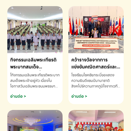
กิจกรรมเฉลิมพระเกียรติ
คว้ารางวัลจากการ
พระบาทสมเด็จ
แข่งขันคณิตศาสตร์และ
พระเจ้าอยู่หัว เนื่องใน
คณิตคิดเร็วนานาชาติ
โกิจกรรมเฉลิมพระเกียรติพระบาท
โรงเรียนโชคชัยกระบี่ขอแสดง
โอกาสวันเฉลิม
ครั้งที่ 46 ประจำปี 2569
สมเด็จพระเจ้าอยู่หัว เนื่องใน
ความยินดีแชมป์นานาชาติ
โอกาสวันเฉลิมพระชนมพรรษา
สิงคโปร์ความภาคภูมิใจจากเวที
พระชนมพรรษา
ณ ประเทศสิงคโปร์
โรงเรียนโชคชัยกระบี่-สอบถาม
ระดับนานาชาติ 🇹🇭🇸🇬
อ่านต่อ >
อ่านต่อ >
ข้อมูลเพิ่มเติม โทร. 075-691910
ด.ช.พัทธนันท์ พรหมพันธ์ ชั้น
อนุบาล EP K3 โรงเรียนโชคชัย
กระบี่ จ.กระบี่ คว้ารางวัลจากการ
แข่งขันคณิตศาสตร์และคณิตคิด
เร็วนานาชาติ ครั้งที่ 46 ประจำปี
2569 ณ ประเทศสิงคโปร์
INTERNATIONAL