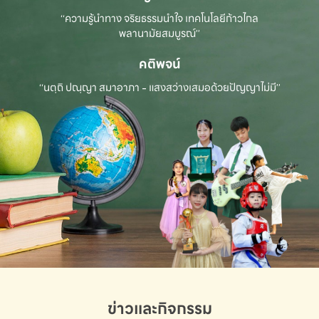
“ความรู้นำทาง จริยธรรมนำใจ เทคโนโลยีก้าวไกล
พลานามัยสมบูรณ์”
คติพจน์
“นตฺถิ ปณฺญา สมาอาภา - แสงสว่างเสมอด้วยปัญญาไม่มี”
ข่าวและกิจกรรม