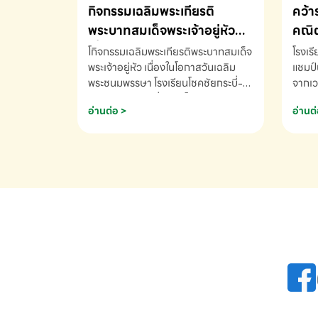
กิจกรรมเฉลิมพระเกียรติ
คว้า
พระบาทสมเด็จพระเจ้าอยู่หัว
คณิต
เนื่องในโอกาสวันเฉลิม
นานา
โกิจกรรมเฉลิมพระเกียรติพระบาทสมเด็จ
โรงเร
พระชนมพรรษา
พระเจ้าอยู่หัว เนื่องในโอกาสวันเฉลิม
2569
แชมป์
พระชนมพรรษา โรงเรียนโชคชัยกระบี่-
จากเว
สอบถามข้อมูลเพิ่มเติม โทร. 075-
ด.ช.พ
อ่านต่อ >
อ่านต่
691910
K3 โรง
รางวั
คณิตค
ปี 25
INTE
AND 
COMP
รองชน
Arith
รางวั
Arith
โรงเร
เพิ่ม