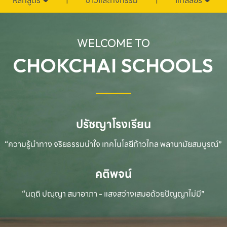
หลักสูตร
ข่าวและกิจกรรม
แกลลอรี่
WELCOME TO
CHOKCHAI SCHOOLS
ปรัชญาโรงเรียน
“ความรู้นำทาง จริยธรรมนำใจ เทคโนโลยีก้าวไกล
พลานามัยสมบูรณ์”
คติพจน์
“นตฺถิ ปณฺญา สมาอาภา - แสงสว่างเสมอด้วยปัญญาไม่มี”