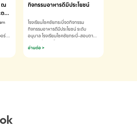
ณ
กิจกรรมอาหารดีมีประโยชน์
ระถม
ram
โรงเรียนโชคชัยกระบี่จดกิจกรรม
กิจกรรมอาหารดีมีประโยชน์ ระดับ
ร์ ซี
อนุบาล โรงเรียนโชคชัยกระบี่-สอบถาม
ory 5
ข้อมูลเพิ่มเติม โทร. 075-691910
อ่านต่อ >
ฟัง
าร
ยนที่
ยน
ติม
ook