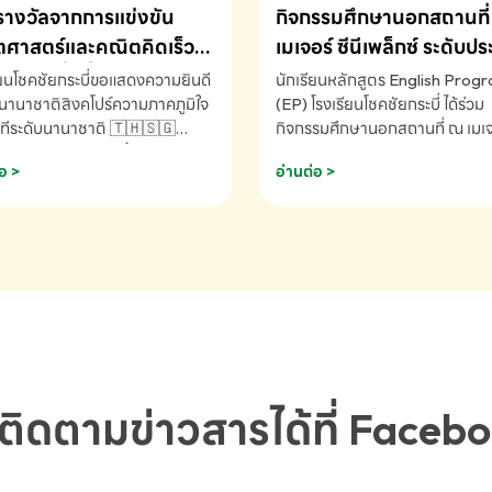
รางวัลจากการแข่งขัน
กิจกรรมศึกษานอกสถานที่ 
ศาสตร์และคณิตคิดเร็ว
เมเจอร์ ซีนีเพล็กซ์ ระดับป
ชาติ ครั้งที่ 46 ประจำปี
ศึกษา (EP.1-6)
ียนโชคชัยกระบี่ขอแสดงความยินดี
นักเรียนหลักสูตร English Prog
 ณ ประเทศสิงคโปร์
นานาชาติสิงคโปร์ความภาคภูมิใจ
(EP) โรงเรียนโชคชัยกระบี่ ได้ร่วม
ทีระดับนานาชาติ 🇹🇭🇸🇬
กิจกรรมศึกษานอกสถานที่ ณ เมเจอ
ัทธนันท์ พรหมพันธ์ ชั้นอนุบาล EP
นีเพล็กซ์ รับชมภาพยนตร์ Toy St
อ >
อ่านต่อ >
เรียนโชคชัยกระบี่ จ.กระบี่ คว้า
(Soundtrack)เพื่อเสริมทักษะการ
ลจากการแข่งขันคณิตศาสตร์และ
ภาษาอังกฤษ เรียนรู้คำศัพท์และก
ิดเร็วนานาชาติ ครั้งที่ 46 ประจำ
สื่อสารจากเจ้าของภาษา ผ่าน
69 ณ ประเทศสิงคโปร์
ประสบการณ์การเรียนรู้นอกห้องเรี
RNATIONAL MATHEMATICS
สนุกและสร้างแรงบันดาลใจ โรงเรี
MENTAL ARITHMETIC
โชคชัยกระบี่-สอบถามข้อมูลเพิ่มเ
ETITION 2026 - ถ้วยรางวัล
โทร. 075-691910
ะเลิศอันดับที่ 2 Mental
metic Competition K2 - ถ้วย
ลรองชนะเลิศอันดับที่ 2 Mental
ติดตามข่าวสารได้ที่ Faceb
metic Competition K2(Grop)
ียนโชคชัยกระบี่-สอบถามข้อมูล
เติม โทร. 075-691910