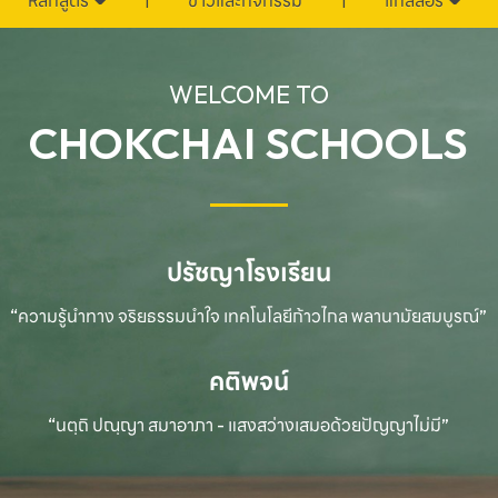
หลักสูตร
ข่าวและกิจกรรม
แกลลอรี่
WELCOME TO
CHOKCHAI SCHOOLS
ปรัชญาโรงเรียน
“ความรู้นำทาง จริยธรรมนำใจ เทคโนโลยีก้าวไกล
พลานามัยสมบูรณ์”
คติพจน์
“นตฺถิ ปณฺญา สมาอาภา - แสงสว่างเสมอด้วยปัญญาไม่มี”