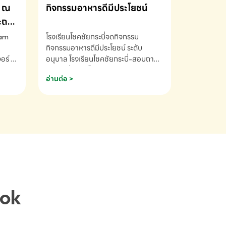
ณ
กิจกรรมอาหารดีมีประโยชน์
ระถม
ram
โรงเรียนโชคชัยกระบี่จดกิจกรรม
กิจกรรมอาหารดีมีประโยชน์ ระดับ
ร์ ซี
อนุบาล โรงเรียนโชคชัยกระบี่-สอบถาม
ory 5
ข้อมูลเพิ่มเติม โทร. 075-691910
อ่านต่อ >
ฟัง
าร
ยนที่
ยน
ติม
ook