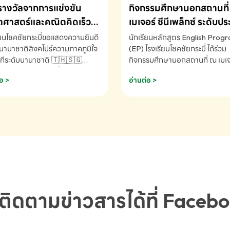
รางวัลจากการแข่งขัน
กิจกรรมศึกษานอกสถานที่ 
ศาสตร์และคณิตคิดเร็ว
เมเจอร์ ซีนีเพล็กซ์ ระดับป
ชาติ ครั้งที่ 46 ประจำปี
ศึกษา (EP.1-6)
ียนโชคชัยกระบี่ขอแสดงความยินดี
นักเรียนหลักสูตร English Prog
 ณ ประเทศสิงคโปร์
นานาชาติสิงคโปร์ความภาคภูมิใจ
(EP) โรงเรียนโชคชัยกระบี่ ได้ร่วม
ทีระดับนานาชาติ 🇹🇭🇸🇬
กิจกรรมศึกษานอกสถานที่ ณ เมเจอ
ัทธนันท์ พรหมพันธ์ ชั้นอนุบาล EP
นีเพล็กซ์ รับชมภาพยนตร์ Toy St
อ >
อ่านต่อ >
เรียนโชคชัยกระบี่ จ.กระบี่ คว้า
(Soundtrack)เพื่อเสริมทักษะการ
ลจากการแข่งขันคณิตศาสตร์และ
ภาษาอังกฤษ เรียนรู้คำศัพท์และก
ิดเร็วนานาชาติ ครั้งที่ 46 ประจำ
สื่อสารจากเจ้าของภาษา ผ่าน
69 ณ ประเทศสิงคโปร์
ประสบการณ์การเรียนรู้นอกห้องเรี
RNATIONAL MATHEMATICS
สนุกและสร้างแรงบันดาลใจ โรงเรี
MENTAL ARITHMETIC
โชคชัยกระบี่-สอบถามข้อมูลเพิ่มเ
ETITION 2026 - ถ้วยรางวัล
โทร. 075-691910
ะเลิศอันดับที่ 2 Mental
metic Competition K2 - ถ้วย
ลรองชนะเลิศอันดับที่ 2 Mental
ติดตามข่าวสารได้ที่ Faceb
metic Competition K2(Grop)
ียนโชคชัยกระบี่-สอบถามข้อมูล
เติม โทร. 075-691910