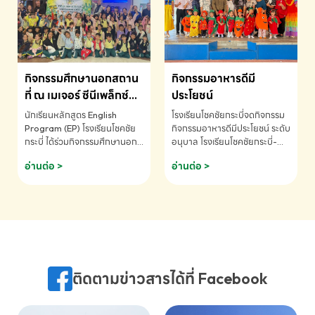
MATHEMATICS AND
MENTAL ARITHMETIC
COMPETITION 2026 - ถ้วย
รางวัลรองชนะเลิศอันดับที่ 2
Mental Arithmetic
กิจกรรมศึกษานอกสถาน
กิจกรรมอาหารดีมี
Competition K2 - ถ้วยรางวัล
รองชนะเลิศอันดับที่ 2 Mental
ที่ ณ เมเจอร์ ซีนีเพล็กซ์
ประโยชน์
Arithmetic Competition
ระดับประถมศึกษา (EP.1-
นักเรียนหลักสูตร English
โรงเรียนโชคชัยกระบี่จดกิจกรรม
K2(Grop) โรงเรียนโชคชัยกระบี่-
6)
Program (EP) โรงเรียนโชคชัย
กิจกรรมอาหารดีมีประโยชน์ ระดับ
สอบถามข้อมูลเพิ่มเติม โทร.
กระบี่ ได้ร่วมกิจกรรมศึกษานอก
อนุบาล โรงเรียนโชคชัยกระบี่-
075-691910
สถานที่ ณ เมเจอร์ ซีนีเพล็กซ์ รับ
สอบถามข้อมูลเพิ่มเติม โทร.
อ่านต่อ >
อ่านต่อ >
ชมภาพยนตร์ Toy Story 5
075-691910
(Soundtrack)เพื่อเสริมทักษะ
การฟังภาษาอังกฤษ เรียนรู้คำ
ศัพท์และการสื่อสารจากเจ้าของ
ภาษา ผ่านประสบการณ์การเรียนรู้
นอกห้องเรียนที่สนุกและสร้างแรง
บันดาลใจ โรงเรียนโชคชัยกระบี่-
สอบถามข้อมูลเพิ่มเติม โทร.
ติดตามข่าวสารได้ที่ Facebook
075-691910