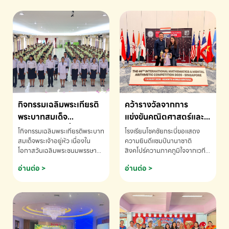
กิจกรรมเฉลิมพระเกียรติ
คว้ารางวัลจากการ
พระบาทสมเด็จ
แข่งขันคณิตศาสตร์และ
พระเจ้าอยู่หัว เนื่องใน
คณิตคิดเร็วนานาชาติ
โกิจกรรมเฉลิมพระเกียรติพระบาท
โรงเรียนโชคชัยกระบี่ขอแสดง
โอกาสวันเฉลิม
ครั้งที่ 46 ประจำปี 2569
สมเด็จพระเจ้าอยู่หัว เนื่องใน
ความยินดีแชมป์นานาชาติ
โอกาสวันเฉลิมพระชนมพรรษา
สิงคโปร์ความภาคภูมิใจจากเวที
พระชนมพรรษา
ณ ประเทศสิงคโปร์
โรงเรียนโชคชัยกระบี่-สอบถาม
ระดับนานาชาติ 🇹🇭🇸🇬
อ่านต่อ >
อ่านต่อ >
ข้อมูลเพิ่มเติม โทร. 075-691910
ด.ช.พัทธนันท์ พรหมพันธ์ ชั้น
อนุบาล EP K3 โรงเรียนโชคชัย
กระบี่ จ.กระบี่ คว้ารางวัลจากการ
แข่งขันคณิตศาสตร์และคณิตคิด
เร็วนานาชาติ ครั้งที่ 46 ประจำปี
2569 ณ ประเทศสิงคโปร์
INTERNATIONAL