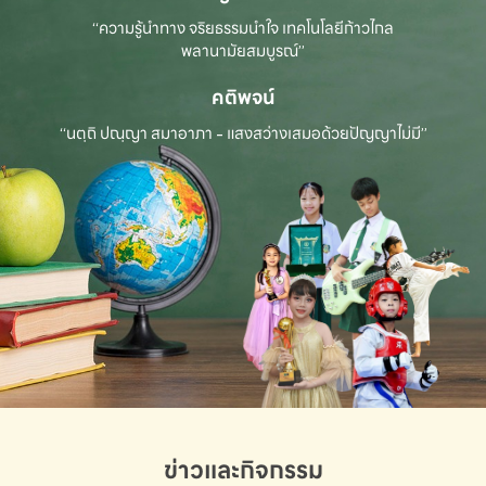
“ความรู้นำทาง จริยธรรมนำใจ เทคโนโลยีก้าวไกล
พลานามัยสมบูรณ์”
คติพจน์
“นตฺถิ ปณฺญา สมาอาภา - แสงสว่างเสมอด้วยปัญญาไม่มี”
ข่าวและกิจกรรม