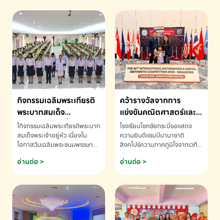
กิจกรรมเฉลิมพระเกียรติ
คว้ารางวัลจากการ
พระบาทสมเด็จ
แข่งขันคณิตศาสตร์และ
พระเจ้าอยู่หัว เนื่องใน
คณิตคิดเร็วนานาชาติ
โกิจกรรมเฉลิมพระเกียรติพระบาท
โรงเรียนโชคชัยกระบี่ขอแสดง
โอกาสวันเฉลิม
ครั้งที่ 46 ประจำปี 2569
สมเด็จพระเจ้าอยู่หัว เนื่องใน
ความยินดีแชมป์นานาชาติ
โอกาสวันเฉลิมพระชนมพรรษา
สิงคโปร์ความภาคภูมิใจจากเวที
พระชนมพรรษา
ณ ประเทศสิงคโปร์
โรงเรียนโชคชัยกระบี่-สอบถาม
ระดับนานาชาติ 🇹🇭🇸🇬
อ่านต่อ >
อ่านต่อ >
ข้อมูลเพิ่มเติม โทร. 075-691910
ด.ช.พัทธนันท์ พรหมพันธ์ ชั้น
อนุบาล EP K3 โรงเรียนโชคชัย
กระบี่ จ.กระบี่ คว้ารางวัลจากการ
แข่งขันคณิตศาสตร์และคณิตคิด
เร็วนานาชาติ ครั้งที่ 46 ประจำปี
2569 ณ ประเทศสิงคโปร์
INTERNATIONAL