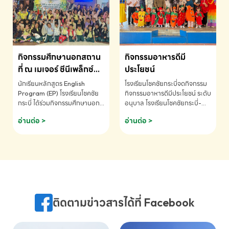
MATHEMATICS AND
MENTAL ARITHMETIC
COMPETITION 2026 - ถ้วย
รางวัลรองชนะเลิศอันดับที่ 2
Mental Arithmetic
กิจกรรมศึกษานอกสถาน
กิจกรรมอาหารดีมี
Competition K2 - ถ้วยรางวัล
รองชนะเลิศอันดับที่ 2 Mental
ที่ ณ เมเจอร์ ซีนีเพล็กซ์
ประโยชน์
Arithmetic Competition
ระดับประถมศึกษา (EP.1-
นักเรียนหลักสูตร English
โรงเรียนโชคชัยกระบี่จดกิจกรรม
K2(Grop) โรงเรียนโชคชัยกระบี่-
6)
Program (EP) โรงเรียนโชคชัย
กิจกรรมอาหารดีมีประโยชน์ ระดับ
สอบถามข้อมูลเพิ่มเติม โทร.
กระบี่ ได้ร่วมกิจกรรมศึกษานอก
อนุบาล โรงเรียนโชคชัยกระบี่-
075-691910
สถานที่ ณ เมเจอร์ ซีนีเพล็กซ์ รับ
สอบถามข้อมูลเพิ่มเติม โทร.
อ่านต่อ >
อ่านต่อ >
ชมภาพยนตร์ Toy Story 5
075-691910
(Soundtrack)เพื่อเสริมทักษะ
การฟังภาษาอังกฤษ เรียนรู้คำ
ศัพท์และการสื่อสารจากเจ้าของ
ภาษา ผ่านประสบการณ์การเรียนรู้
นอกห้องเรียนที่สนุกและสร้างแรง
บันดาลใจ โรงเรียนโชคชัยกระบี่-
สอบถามข้อมูลเพิ่มเติม โทร.
ติดตามข่าวสารได้ที่ Facebook
075-691910