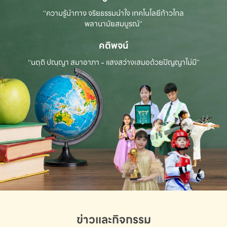
“ความรู้นำทาง จริยธรรมนำใจ เทคโนโลยีก้าวไกล
พลานามัยสมบูรณ์”
คติพจน์
“นตฺถิ ปณฺญา สมาอาภา - แสงสว่างเสมอด้วยปัญญาไม่มี”
ข่าวและกิจกรรม