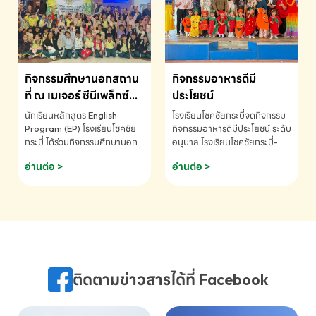
MATHEMATICS AND
MENTAL ARITHMETIC
COMPETITION 2026 - ถ้วย
รางวัลรองชนะเลิศอันดับที่ 2
Mental Arithmetic
กิจกรรมศึกษานอกสถาน
กิจกรรมอาหารดีมี
Competition K2 - ถ้วยรางวัล
รองชนะเลิศอันดับที่ 2 Mental
ที่ ณ เมเจอร์ ซีนีเพล็กซ์
ประโยชน์
Arithmetic Competition
ระดับประถมศึกษา (EP.1-
นักเรียนหลักสูตร English
โรงเรียนโชคชัยกระบี่จดกิจกรรม
K2(Grop) โรงเรียนโชคชัยกระบี่-
6)
Program (EP) โรงเรียนโชคชัย
กิจกรรมอาหารดีมีประโยชน์ ระดับ
สอบถามข้อมูลเพิ่มเติม โทร.
กระบี่ ได้ร่วมกิจกรรมศึกษานอก
อนุบาล โรงเรียนโชคชัยกระบี่-
075-691910
สถานที่ ณ เมเจอร์ ซีนีเพล็กซ์ รับ
สอบถามข้อมูลเพิ่มเติม โทร.
อ่านต่อ >
อ่านต่อ >
ชมภาพยนตร์ Toy Story 5
075-691910
(Soundtrack)เพื่อเสริมทักษะ
การฟังภาษาอังกฤษ เรียนรู้คำ
ศัพท์และการสื่อสารจากเจ้าของ
ภาษา ผ่านประสบการณ์การเรียนรู้
นอกห้องเรียนที่สนุกและสร้างแรง
บันดาลใจ โรงเรียนโชคชัยกระบี่-
สอบถามข้อมูลเพิ่มเติม โทร.
ติดตามข่าวสารได้ที่ Facebook
075-691910