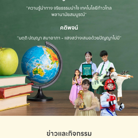
“ความรู้นำทาง จริยธรรมนำใจ เทคโนโลยีก้าวไกล
พลานามัยสมบูรณ์”
คติพจน์
“นตฺถิ ปณฺญา สมาอาภา - แสงสว่างเสมอด้วยปัญญาไม่มี”
ข่าวและกิจกรรม