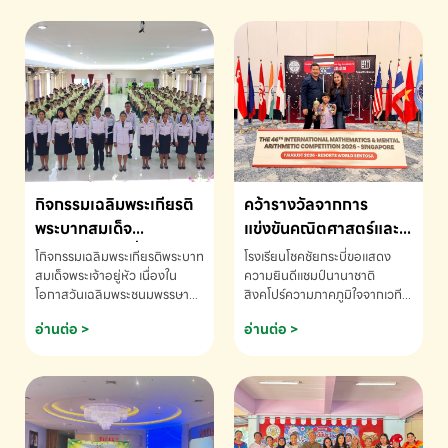
กิจกรรมเฉลิมพระเกียรติ
คว้ารางวัลจากการ
พระบาทสมเด็จ
แข่งขันคณิตศาสตร์และ
พระเจ้าอยู่หัว เนื่องใน
คณิตคิดเร็วนานาชาติ
โกิจกรรมเฉลิมพระเกียรติพระบาท
โรงเรียนโชคชัยกระบี่ขอแสดง
โอกาสวันเฉลิม
ครั้งที่ 46 ประจำปี 2569
สมเด็จพระเจ้าอยู่หัว เนื่องใน
ความยินดีแชมป์นานาชาติ
โอกาสวันเฉลิมพระชนมพรรษา
สิงคโปร์ความภาคภูมิใจจากเวที
พระชนมพรรษา
ณ ประเทศสิงคโปร์
โรงเรียนโชคชัยกระบี่-สอบถาม
ระดับนานาชาติ 🇹🇭🇸🇬
อ่านต่อ >
อ่านต่อ >
ข้อมูลเพิ่มเติม โทร. 075-691910
ด.ช.พัทธนันท์ พรหมพันธ์ ชั้น
อนุบาล EP K3 โรงเรียนโชคชัย
กระบี่ จ.กระบี่ คว้ารางวัลจากการ
แข่งขันคณิตศาสตร์และคณิตคิด
เร็วนานาชาติ ครั้งที่ 46 ประจำปี
2569 ณ ประเทศสิงคโปร์
INTERNATIONAL