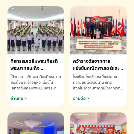
กิจกรรมเฉลิมพระเกียรติ
คว้ารางวัลจากการ
พระบาทสมเด็จ
แข่งขันคณิตศาสตร์และ
พระเจ้าอยู่หัว เนื่องใน
คณิตคิดเร็วนานาชาติ
โกิจกรรมเฉลิมพระเกียรติพระบาท
โรงเรียนโชคชัยกระบี่ขอแสดง
โอกาสวันเฉลิม
ครั้งที่ 46 ประจำปี 2569
สมเด็จพระเจ้าอยู่หัว เนื่องใน
ความยินดีแชมป์นานาชาติ
โอกาสวันเฉลิมพระชนมพรรษา
สิงคโปร์ความภาคภูมิใจจากเวที
พระชนมพรรษา
ณ ประเทศสิงคโปร์
โรงเรียนโชคชัยกระบี่-สอบถาม
ระดับนานาชาติ 🇹🇭🇸🇬
อ่านต่อ >
อ่านต่อ >
ข้อมูลเพิ่มเติม โทร. 075-691910
ด.ช.พัทธนันท์ พรหมพันธ์ ชั้น
อนุบาล EP K3 โรงเรียนโชคชัย
กระบี่ จ.กระบี่ คว้ารางวัลจากการ
แข่งขันคณิตศาสตร์และคณิตคิด
เร็วนานาชาติ ครั้งที่ 46 ประจำปี
2569 ณ ประเทศสิงคโปร์
INTERNATIONAL