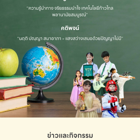
“ความรู้นำทาง จริยธรรมนำใจ เทคโนโลยีก้าวไกล
พลานามัยสมบูรณ์”
คติพจน์
“นตฺถิ ปณฺญา สมาอาภา - แสงสว่างเสมอด้วยปัญญาไม่มี”
ข่าวและกิจกรรม