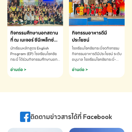
MATHEMATICS AND
MENTAL ARITHMETIC
COMPETITION 2026 - ถ้วย
รางวัลรองชนะเลิศอันดับที่ 2
Mental Arithmetic
กิจกรรมศึกษานอกสถาน
กิจกรรมอาหารดีมี
Competition K2 - ถ้วยรางวัล
รองชนะเลิศอันดับที่ 2 Mental
ที่ ณ เมเจอร์ ซีนีเพล็กซ์
ประโยชน์
Arithmetic Competition
ระดับประถมศึกษา (EP.1-
นักเรียนหลักสูตร English
โรงเรียนโชคชัยกระบี่จดกิจกรรม
K2(Grop) โรงเรียนโชคชัยกระบี่-
6)
Program (EP) โรงเรียนโชคชัย
กิจกรรมอาหารดีมีประโยชน์ ระดับ
สอบถามข้อมูลเพิ่มเติม โทร.
กระบี่ ได้ร่วมกิจกรรมศึกษานอก
อนุบาล โรงเรียนโชคชัยกระบี่-
075-691910
สถานที่ ณ เมเจอร์ ซีนีเพล็กซ์ รับ
สอบถามข้อมูลเพิ่มเติม โทร.
อ่านต่อ >
อ่านต่อ >
ชมภาพยนตร์ Toy Story 5
075-691910
(Soundtrack)เพื่อเสริมทักษะ
การฟังภาษาอังกฤษ เรียนรู้คำ
ศัพท์และการสื่อสารจากเจ้าของ
ภาษา ผ่านประสบการณ์การเรียนรู้
นอกห้องเรียนที่สนุกและสร้างแรง
บันดาลใจ โรงเรียนโชคชัยกระบี่-
สอบถามข้อมูลเพิ่มเติม โทร.
ติดตามข่าวสารได้ที่ Facebook
075-691910