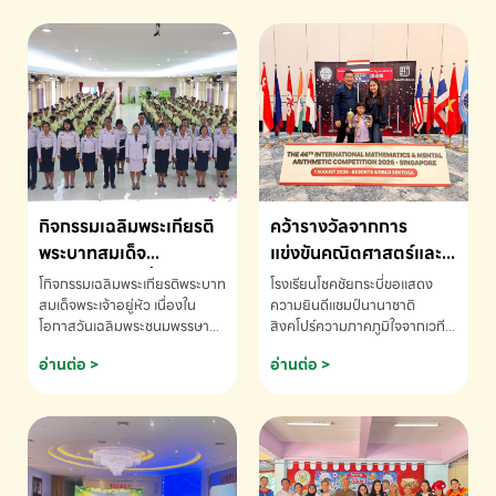
กิจกรรมเฉลิมพระเกียรติ
คว้ารางวัลจากการ
พระบาทสมเด็จ
แข่งขันคณิตศาสตร์และ
พระเจ้าอยู่หัว เนื่องใน
คณิตคิดเร็วนานาชาติ
โกิจกรรมเฉลิมพระเกียรติพระบาท
โรงเรียนโชคชัยกระบี่ขอแสดง
โอกาสวันเฉลิม
ครั้งที่ 46 ประจำปี 2569
สมเด็จพระเจ้าอยู่หัว เนื่องใน
ความยินดีแชมป์นานาชาติ
โอกาสวันเฉลิมพระชนมพรรษา
สิงคโปร์ความภาคภูมิใจจากเวที
พระชนมพรรษา
ณ ประเทศสิงคโปร์
โรงเรียนโชคชัยกระบี่-สอบถาม
ระดับนานาชาติ 🇹🇭🇸🇬
อ่านต่อ >
อ่านต่อ >
ข้อมูลเพิ่มเติม โทร. 075-691910
ด.ช.พัทธนันท์ พรหมพันธ์ ชั้น
อนุบาล EP K3 โรงเรียนโชคชัย
กระบี่ จ.กระบี่ คว้ารางวัลจากการ
แข่งขันคณิตศาสตร์และคณิตคิด
เร็วนานาชาติ ครั้งที่ 46 ประจำปี
2569 ณ ประเทศสิงคโปร์
INTERNATIONAL