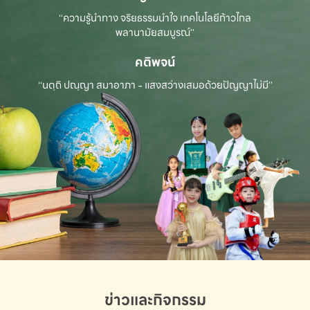
“ความรู้นำทาง จริยธรรมนำใจ เทคโนโลยีก้าวไกล
พลานามัยสมบูรณ์”
คติพจน์
“นตฺถิ ปณฺญา สมาอาภา - แสงสว่างเสมอด้วยปัญญาไม่มี”
ข่าวและกิจกรรม