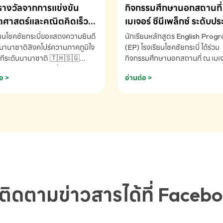
รางวัลจากการแข่งขัน
กิจกรรมศึกษานอกสถานที่ 
ศาสตร์และคณิตคิดเร็ว
เมเจอร์ ซีนีเพล็กซ์ ระดับป
ชาติ ครั้งที่ 46 ประจำปี
ศึกษา (EP.1-6)
ียนโชคชัยกระบี่ขอแสดงความยินดี
นักเรียนหลักสูตร English Prog
 ณ ประเทศสิงคโปร์
นานาชาติสิงคโปร์ความภาคภูมิใจ
(EP) โรงเรียนโชคชัยกระบี่ ได้ร่วม
ทีระดับนานาชาติ 🇹🇭🇸🇬
กิจกรรมศึกษานอกสถานที่ ณ เมเจอ
ัทธนันท์ พรหมพันธ์ ชั้นอนุบาล EP
นีเพล็กซ์ รับชมภาพยนตร์ Toy St
อ >
อ่านต่อ >
เรียนโชคชัยกระบี่ จ.กระบี่ คว้า
(Soundtrack)เพื่อเสริมทักษะการ
ลจากการแข่งขันคณิตศาสตร์และ
ภาษาอังกฤษ เรียนรู้คำศัพท์และก
ิดเร็วนานาชาติ ครั้งที่ 46 ประจำ
สื่อสารจากเจ้าของภาษา ผ่าน
69 ณ ประเทศสิงคโปร์
ประสบการณ์การเรียนรู้นอกห้องเรี
RNATIONAL MATHEMATICS
สนุกและสร้างแรงบันดาลใจ โรงเรี
MENTAL ARITHMETIC
โชคชัยกระบี่-สอบถามข้อมูลเพิ่มเ
ETITION 2026 - ถ้วยรางวัล
โทร. 075-691910
ะเลิศอันดับที่ 2 Mental
metic Competition K2 - ถ้วย
ลรองชนะเลิศอันดับที่ 2 Mental
ติดตามข่าวสารได้ที่ Faceb
metic Competition K2(Grop)
ียนโชคชัยกระบี่-สอบถามข้อมูล
เติม โทร. 075-691910