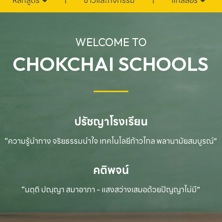
หลักสูตร
ข่าวและกิจกรรม
แกลลอรี่
WELCOME TO
CHOKCHAI SCHOOLS
ปรัชญาโรงเรียน
“ความรู้นำทาง จริยธรรมนำใจ เทคโนโลยีก้าวไกล
พลานามัยสมบูรณ์”
คติพจน์
“นตฺถิ ปณฺญา สมาอาภา - แสงสว่างเสมอด้วยปัญญาไม่มี”