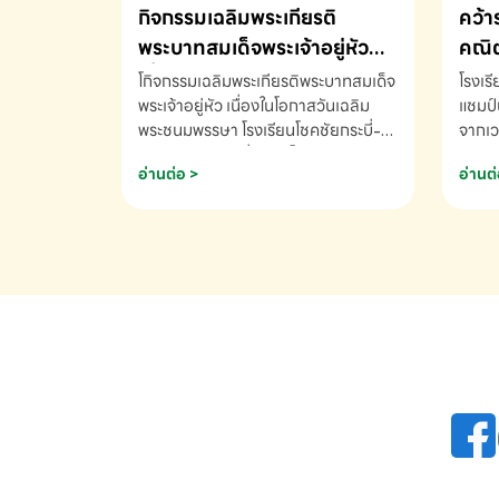
กิจกรรมเฉลิมพระเกียรติ
คว้า
พระบาทสมเด็จพระเจ้าอยู่หัว
คณิต
เนื่องในโอกาสวันเฉลิม
นานา
โกิจกรรมเฉลิมพระเกียรติพระบาทสมเด็จ
โรงเร
พระชนมพรรษา
พระเจ้าอยู่หัว เนื่องในโอกาสวันเฉลิม
2569
แชมป์
พระชนมพรรษา โรงเรียนโชคชัยกระบี่-
จากเว
สอบถามข้อมูลเพิ่มเติม โทร. 075-
ด.ช.พ
อ่านต่อ >
อ่านต่
691910
K3 โรง
รางวั
คณิตค
ปี 25
INTE
AND 
COMP
รองชน
Arith
รางวั
Arith
โรงเร
เพิ่ม