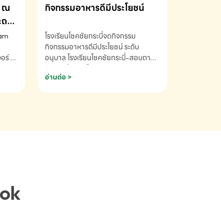
ณ
กิจกรรมอาหารดีมีประโยชน์
ระถม
ram
โรงเรียนโชคชัยกระบี่จดกิจกรรม
กิจกรรมอาหารดีมีประโยชน์ ระดับ
ร์ ซี
อนุบาล โรงเรียนโชคชัยกระบี่-สอบถาม
ory 5
ข้อมูลเพิ่มเติม โทร. 075-691910
อ่านต่อ >
ฟัง
าร
ยนที่
ยน
ติม
ook