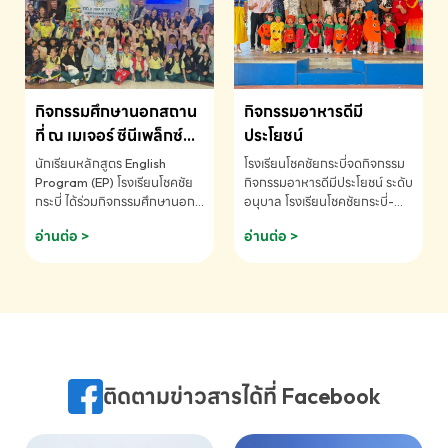
MATHEMATICS AND
MENTAL ARITHMETIC
COMPETITION 2026 - ถ้วย
รางวัลรองชนะเลิศอันดับที่ 2
Mental Arithmetic
กิจกรรมศึกษานอกสถาน
กิจกรรมอาหารดีมี
Competition K2 - ถ้วยรางวัล
รองชนะเลิศอันดับที่ 2 Mental
ที่ ณ เมเจอร์ ซีนีเพล็กซ์
ประโยชน์
Arithmetic Competition
ระดับประถมศึกษา (EP.1-
นักเรียนหลักสูตร English
โรงเรียนโชคชัยกระบี่จดกิจกรรม
K2(Grop) โรงเรียนโชคชัยกระบี่-
6)
Program (EP) โรงเรียนโชคชัย
กิจกรรมอาหารดีมีประโยชน์ ระดับ
สอบถามข้อมูลเพิ่มเติม โทร.
กระบี่ ได้ร่วมกิจกรรมศึกษานอก
อนุบาล โรงเรียนโชคชัยกระบี่-
075-691910
สถานที่ ณ เมเจอร์ ซีนีเพล็กซ์ รับ
สอบถามข้อมูลเพิ่มเติม โทร.
อ่านต่อ >
อ่านต่อ >
ชมภาพยนตร์ Toy Story 5
075-691910
(Soundtrack)เพื่อเสริมทักษะ
การฟังภาษาอังกฤษ เรียนรู้คำ
ศัพท์และการสื่อสารจากเจ้าของ
ภาษา ผ่านประสบการณ์การเรียนรู้
นอกห้องเรียนที่สนุกและสร้างแรง
บันดาลใจ โรงเรียนโชคชัยกระบี่-
สอบถามข้อมูลเพิ่มเติม โทร.
ติดตามข่าวสารได้ที่ Facebook
075-691910