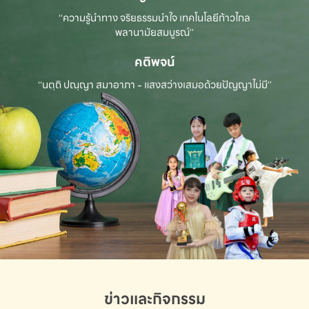
“ความรู้นำทาง จริยธรรมนำใจ เทคโนโลยีก้าวไกล
พลานามัยสมบูรณ์”
คติพจน์
“นตฺถิ ปณฺญา สมาอาภา - แสงสว่างเสมอด้วยปัญญาไม่มี”
ข่าวและกิจกรรม