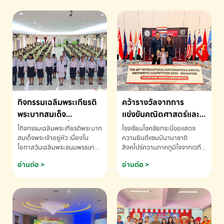
กิจกรรมเฉลิมพระเกียรติ
คว้ารางวัลจากการ
พระบาทสมเด็จ
แข่งขันคณิตศาสตร์และ
พระเจ้าอยู่หัว เนื่องใน
คณิตคิดเร็วนานาชาติ
โกิจกรรมเฉลิมพระเกียรติพระบาท
โรงเรียนโชคชัยกระบี่ขอแสดง
โอกาสวันเฉลิม
ครั้งที่ 46 ประจำปี 2569
สมเด็จพระเจ้าอยู่หัว เนื่องใน
ความยินดีแชมป์นานาชาติ
โอกาสวันเฉลิมพระชนมพรรษา
สิงคโปร์ความภาคภูมิใจจากเวที
พระชนมพรรษา
ณ ประเทศสิงคโปร์
โรงเรียนโชคชัยกระบี่-สอบถาม
ระดับนานาชาติ 🇹🇭🇸🇬
อ่านต่อ >
อ่านต่อ >
ข้อมูลเพิ่มเติม โทร. 075-691910
ด.ช.พัทธนันท์ พรหมพันธ์ ชั้น
อนุบาล EP K3 โรงเรียนโชคชัย
กระบี่ จ.กระบี่ คว้ารางวัลจากการ
แข่งขันคณิตศาสตร์และคณิตคิด
เร็วนานาชาติ ครั้งที่ 46 ประจำปี
2569 ณ ประเทศสิงคโปร์
INTERNATIONAL