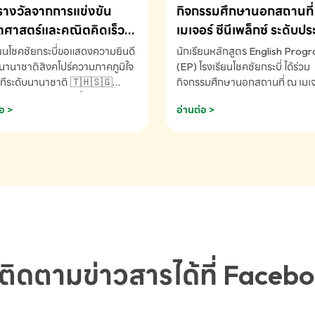
รางวัลจากการแข่งขัน
กิจกรรมศึกษานอกสถานที่ 
ศาสตร์และคณิตคิดเร็ว
เมเจอร์ ซีนีเพล็กซ์ ระดับป
ชาติ ครั้งที่ 46 ประจำปี
ศึกษา (EP.1-6)
ียนโชคชัยกระบี่ขอแสดงความยินดี
นักเรียนหลักสูตร English Prog
 ณ ประเทศสิงคโปร์
นานาชาติสิงคโปร์ความภาคภูมิใจ
(EP) โรงเรียนโชคชัยกระบี่ ได้ร่วม
ทีระดับนานาชาติ 🇹🇭🇸🇬
กิจกรรมศึกษานอกสถานที่ ณ เมเจอ
ัทธนันท์ พรหมพันธ์ ชั้นอนุบาล EP
นีเพล็กซ์ รับชมภาพยนตร์ Toy St
อ >
อ่านต่อ >
เรียนโชคชัยกระบี่ จ.กระบี่ คว้า
(Soundtrack)เพื่อเสริมทักษะการ
ลจากการแข่งขันคณิตศาสตร์และ
ภาษาอังกฤษ เรียนรู้คำศัพท์และก
ิดเร็วนานาชาติ ครั้งที่ 46 ประจำ
สื่อสารจากเจ้าของภาษา ผ่าน
69 ณ ประเทศสิงคโปร์
ประสบการณ์การเรียนรู้นอกห้องเรี
RNATIONAL MATHEMATICS
สนุกและสร้างแรงบันดาลใจ โรงเรี
MENTAL ARITHMETIC
โชคชัยกระบี่-สอบถามข้อมูลเพิ่มเ
ETITION 2026 - ถ้วยรางวัล
โทร. 075-691910
ะเลิศอันดับที่ 2 Mental
metic Competition K2 - ถ้วย
ลรองชนะเลิศอันดับที่ 2 Mental
ติดตามข่าวสารได้ที่ Faceb
metic Competition K2(Grop)
ียนโชคชัยกระบี่-สอบถามข้อมูล
เติม โทร. 075-691910