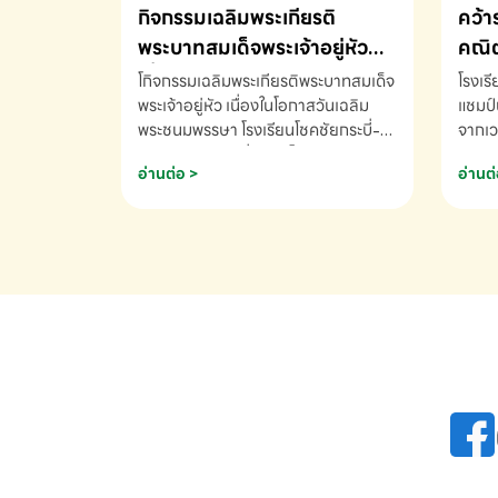
กิจกรรมเฉลิมพระเกียรติ
คว้า
พระบาทสมเด็จพระเจ้าอยู่หัว
คณิต
เนื่องในโอกาสวันเฉลิม
นานา
โกิจกรรมเฉลิมพระเกียรติพระบาทสมเด็จ
โรงเร
พระชนมพรรษา
พระเจ้าอยู่หัว เนื่องในโอกาสวันเฉลิม
2569
แชมป์
พระชนมพรรษา โรงเรียนโชคชัยกระบี่-
จากเว
สอบถามข้อมูลเพิ่มเติม โทร. 075-
ด.ช.พ
อ่านต่อ >
อ่านต่
691910
K3 โรง
รางวั
คณิตค
ปี 25
INTE
AND 
COMP
รองชน
Arith
รางวั
Arith
โรงเร
เพิ่ม