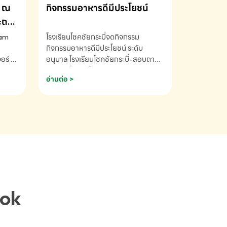
ณ
กิจกรรมอาหารดีมีประโยชน์
ระถม
ram
โรงเรียนโชคชัยกระบี่จดกิจกรรม
กิจกรรมอาหารดีมีประโยชน์ ระดับ
ร์ ซี
อนุบาล โรงเรียนโชคชัยกระบี่-สอบถาม
ory 5
ข้อมูลเพิ่มเติม โทร. 075-691910
อ่านต่อ >
ฟัง
าร
ยนที่
ยน
ติม
ook