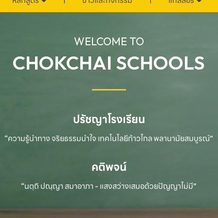
หลักสูตร
ข่าวและกิจกรรม
แกลลอรี่
WELCOME TO
CHOKCHAI SCHOOLS
ปรัชญาโรงเรียน
“ความรู้นำทาง จริยธรรมนำใจ เทคโนโลยีก้าวไกล
พลานามัยสมบูรณ์”
คติพจน์
“นตฺถิ ปณฺญา สมาอาภา - แสงสว่างเสมอด้วยปัญญาไม่มี”