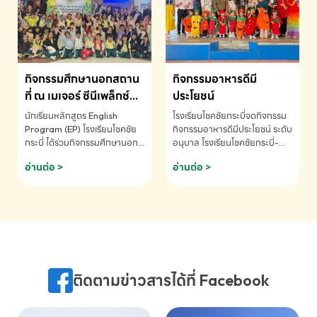
MATHEMATICS AND
MENTAL ARITHMETIC
COMPETITION 2026 - ถ้วย
รางวัลรองชนะเลิศอันดับที่ 2
Mental Arithmetic
กิจกรรมศึกษานอกสถาน
กิจกรรมอาหารดีมี
Competition K2 - ถ้วยรางวัล
รองชนะเลิศอันดับที่ 2 Mental
ที่ ณ เมเจอร์ ซีนีเพล็กซ์
ประโยชน์
Arithmetic Competition
ระดับประถมศึกษา (EP.1-
นักเรียนหลักสูตร English
โรงเรียนโชคชัยกระบี่จดกิจกรรม
K2(Grop) โรงเรียนโชคชัยกระบี่-
6)
Program (EP) โรงเรียนโชคชัย
กิจกรรมอาหารดีมีประโยชน์ ระดับ
สอบถามข้อมูลเพิ่มเติม โทร.
กระบี่ ได้ร่วมกิจกรรมศึกษานอก
อนุบาล โรงเรียนโชคชัยกระบี่-
075-691910
สถานที่ ณ เมเจอร์ ซีนีเพล็กซ์ รับ
สอบถามข้อมูลเพิ่มเติม โทร.
อ่านต่อ >
อ่านต่อ >
ชมภาพยนตร์ Toy Story 5
075-691910
(Soundtrack)เพื่อเสริมทักษะ
การฟังภาษาอังกฤษ เรียนรู้คำ
ศัพท์และการสื่อสารจากเจ้าของ
ภาษา ผ่านประสบการณ์การเรียนรู้
นอกห้องเรียนที่สนุกและสร้างแรง
บันดาลใจ โรงเรียนโชคชัยกระบี่-
สอบถามข้อมูลเพิ่มเติม โทร.
ติดตามข่าวสารได้ที่ Facebook
075-691910