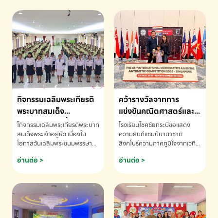
กิจกรรมเฉลิมพระเกียรติ
คว้ารางวัลจากการ
พระบาทสมเด็จ
แข่งขันคณิตศาสตร์และ
พระเจ้าอยู่หัว เนื่องใน
คณิตคิดเร็วนานาชาติ
โกิจกรรมเฉลิมพระเกียรติพระบาท
โรงเรียนโชคชัยกระบี่ขอแสดง
โอกาสวันเฉลิม
ครั้งที่ 46 ประจำปี 2569
สมเด็จพระเจ้าอยู่หัว เนื่องใน
ความยินดีแชมป์นานาชาติ
โอกาสวันเฉลิมพระชนมพรรษา
สิงคโปร์ความภาคภูมิใจจากเวที
พระชนมพรรษา
ณ ประเทศสิงคโปร์
โรงเรียนโชคชัยกระบี่-สอบถาม
ระดับนานาชาติ 🇹🇭🇸🇬
อ่านต่อ >
อ่านต่อ >
ข้อมูลเพิ่มเติม โทร. 075-691910
ด.ช.พัทธนันท์ พรหมพันธ์ ชั้น
อนุบาล EP K3 โรงเรียนโชคชัย
กระบี่ จ.กระบี่ คว้ารางวัลจากการ
แข่งขันคณิตศาสตร์และคณิตคิด
เร็วนานาชาติ ครั้งที่ 46 ประจำปี
2569 ณ ประเทศสิงคโปร์
INTERNATIONAL