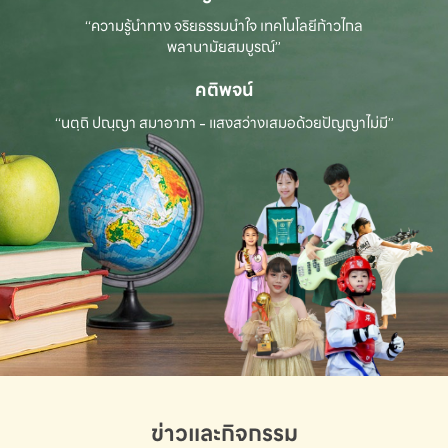
“ความรู้นำทาง จริยธรรมนำใจ เทคโนโลยีก้าวไกล
พลานามัยสมบูรณ์”
คติพจน์
“นตฺถิ ปณฺญา สมาอาภา - แสงสว่างเสมอด้วยปัญญาไม่มี”
ข่าวและกิจกรรม