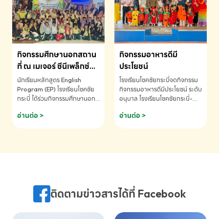
MATHEMATICS AND
MENTAL ARITHMETIC
COMPETITION 2026 - ถ้วย
รางวัลรองชนะเลิศอันดับที่ 2
Mental Arithmetic
กิจกรรมศึกษานอกสถาน
กิจกรรมอาหารดีมี
Competition K2 - ถ้วยรางวัล
รองชนะเลิศอันดับที่ 2 Mental
ที่ ณ เมเจอร์ ซีนีเพล็กซ์
ประโยชน์
Arithmetic Competition
ระดับประถมศึกษา (EP.1-
นักเรียนหลักสูตร English
โรงเรียนโชคชัยกระบี่จดกิจกรรม
K2(Grop) โรงเรียนโชคชัยกระบี่-
6)
Program (EP) โรงเรียนโชคชัย
กิจกรรมอาหารดีมีประโยชน์ ระดับ
สอบถามข้อมูลเพิ่มเติม โทร.
กระบี่ ได้ร่วมกิจกรรมศึกษานอก
อนุบาล โรงเรียนโชคชัยกระบี่-
075-691910
สถานที่ ณ เมเจอร์ ซีนีเพล็กซ์ รับ
สอบถามข้อมูลเพิ่มเติม โทร.
อ่านต่อ >
อ่านต่อ >
ชมภาพยนตร์ Toy Story 5
075-691910
(Soundtrack)เพื่อเสริมทักษะ
การฟังภาษาอังกฤษ เรียนรู้คำ
ศัพท์และการสื่อสารจากเจ้าของ
ภาษา ผ่านประสบการณ์การเรียนรู้
นอกห้องเรียนที่สนุกและสร้างแรง
บันดาลใจ โรงเรียนโชคชัยกระบี่-
สอบถามข้อมูลเพิ่มเติม โทร.
ติดตามข่าวสารได้ที่ Facebook
075-691910