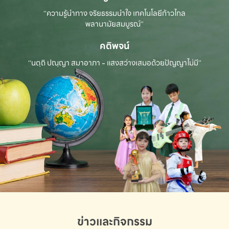
“ความรู้นำทาง จริยธรรมนำใจ เทคโนโลยีก้าวไกล
พลานามัยสมบูรณ์”
คติพจน์
“นตฺถิ ปณฺญา สมาอาภา - แสงสว่างเสมอด้วยปัญญาไม่มี”
ข่าวและกิจกรรม