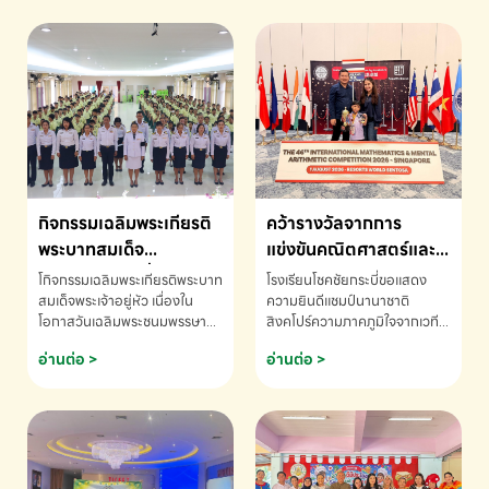
กิจกรรมเฉลิมพระเกียรติ
คว้ารางวัลจากการ
พระบาทสมเด็จ
แข่งขันคณิตศาสตร์และ
พระเจ้าอยู่หัว เนื่องใน
คณิตคิดเร็วนานาชาติ
โกิจกรรมเฉลิมพระเกียรติพระบาท
โรงเรียนโชคชัยกระบี่ขอแสดง
โอกาสวันเฉลิม
ครั้งที่ 46 ประจำปี 2569
สมเด็จพระเจ้าอยู่หัว เนื่องใน
ความยินดีแชมป์นานาชาติ
โอกาสวันเฉลิมพระชนมพรรษา
สิงคโปร์ความภาคภูมิใจจากเวที
พระชนมพรรษา
ณ ประเทศสิงคโปร์
โรงเรียนโชคชัยกระบี่-สอบถาม
ระดับนานาชาติ 🇹🇭🇸🇬
อ่านต่อ >
อ่านต่อ >
ข้อมูลเพิ่มเติม โทร. 075-691910
ด.ช.พัทธนันท์ พรหมพันธ์ ชั้น
อนุบาล EP K3 โรงเรียนโชคชัย
กระบี่ จ.กระบี่ คว้ารางวัลจากการ
แข่งขันคณิตศาสตร์และคณิตคิด
เร็วนานาชาติ ครั้งที่ 46 ประจำปี
2569 ณ ประเทศสิงคโปร์
INTERNATIONAL