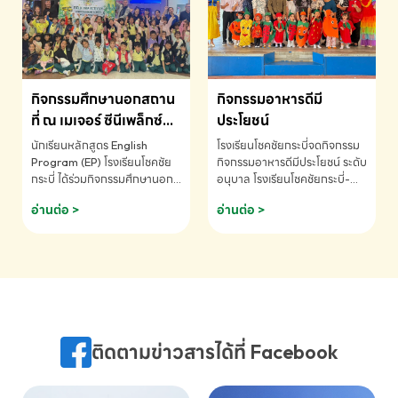
MATHEMATICS AND
MENTAL ARITHMETIC
COMPETITION 2026 - ถ้วย
รางวัลรองชนะเลิศอันดับที่ 2
Mental Arithmetic
กิจกรรมศึกษานอกสถาน
กิจกรรมอาหารดีมี
Competition K2 - ถ้วยรางวัล
รองชนะเลิศอันดับที่ 2 Mental
ที่ ณ เมเจอร์ ซีนีเพล็กซ์
ประโยชน์
Arithmetic Competition
ระดับประถมศึกษา (EP.1-
นักเรียนหลักสูตร English
โรงเรียนโชคชัยกระบี่จดกิจกรรม
K2(Grop) โรงเรียนโชคชัยกระบี่-
6)
Program (EP) โรงเรียนโชคชัย
กิจกรรมอาหารดีมีประโยชน์ ระดับ
สอบถามข้อมูลเพิ่มเติม โทร.
กระบี่ ได้ร่วมกิจกรรมศึกษานอก
อนุบาล โรงเรียนโชคชัยกระบี่-
075-691910
สถานที่ ณ เมเจอร์ ซีนีเพล็กซ์ รับ
สอบถามข้อมูลเพิ่มเติม โทร.
อ่านต่อ >
อ่านต่อ >
ชมภาพยนตร์ Toy Story 5
075-691910
(Soundtrack)เพื่อเสริมทักษะ
การฟังภาษาอังกฤษ เรียนรู้คำ
ศัพท์และการสื่อสารจากเจ้าของ
ภาษา ผ่านประสบการณ์การเรียนรู้
นอกห้องเรียนที่สนุกและสร้างแรง
บันดาลใจ โรงเรียนโชคชัยกระบี่-
สอบถามข้อมูลเพิ่มเติม โทร.
ติดตามข่าวสารได้ที่ Facebook
075-691910