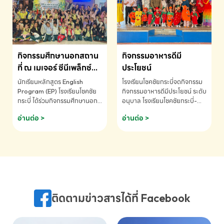
MATHEMATICS AND
MENTAL ARITHMETIC
COMPETITION 2026 - ถ้วย
รางวัลรองชนะเลิศอันดับที่ 2
Mental Arithmetic
กิจกรรมศึกษานอกสถาน
กิจกรรมอาหารดีมี
Competition K2 - ถ้วยรางวัล
รองชนะเลิศอันดับที่ 2 Mental
ที่ ณ เมเจอร์ ซีนีเพล็กซ์
ประโยชน์
Arithmetic Competition
ระดับประถมศึกษา (EP.1-
นักเรียนหลักสูตร English
โรงเรียนโชคชัยกระบี่จดกิจกรรม
K2(Grop) โรงเรียนโชคชัยกระบี่-
6)
Program (EP) โรงเรียนโชคชัย
กิจกรรมอาหารดีมีประโยชน์ ระดับ
สอบถามข้อมูลเพิ่มเติม โทร.
กระบี่ ได้ร่วมกิจกรรมศึกษานอก
อนุบาล โรงเรียนโชคชัยกระบี่-
075-691910
สถานที่ ณ เมเจอร์ ซีนีเพล็กซ์ รับ
สอบถามข้อมูลเพิ่มเติม โทร.
อ่านต่อ >
อ่านต่อ >
ชมภาพยนตร์ Toy Story 5
075-691910
(Soundtrack)เพื่อเสริมทักษะ
การฟังภาษาอังกฤษ เรียนรู้คำ
ศัพท์และการสื่อสารจากเจ้าของ
ภาษา ผ่านประสบการณ์การเรียนรู้
นอกห้องเรียนที่สนุกและสร้างแรง
บันดาลใจ โรงเรียนโชคชัยกระบี่-
สอบถามข้อมูลเพิ่มเติม โทร.
ติดตามข่าวสารได้ที่ Facebook
075-691910