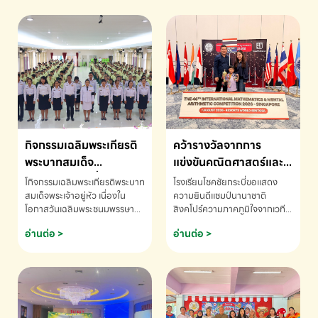
กิจกรรมเฉลิมพระเกียรติ
คว้ารางวัลจากการ
พระบาทสมเด็จ
แข่งขันคณิตศาสตร์และ
พระเจ้าอยู่หัว เนื่องใน
คณิตคิดเร็วนานาชาติ
โกิจกรรมเฉลิมพระเกียรติพระบาท
โรงเรียนโชคชัยกระบี่ขอแสดง
โอกาสวันเฉลิม
ครั้งที่ 46 ประจำปี 2569
สมเด็จพระเจ้าอยู่หัว เนื่องใน
ความยินดีแชมป์นานาชาติ
โอกาสวันเฉลิมพระชนมพรรษา
สิงคโปร์ความภาคภูมิใจจากเวที
พระชนมพรรษา
ณ ประเทศสิงคโปร์
โรงเรียนโชคชัยกระบี่-สอบถาม
ระดับนานาชาติ 🇹🇭🇸🇬
อ่านต่อ >
อ่านต่อ >
ข้อมูลเพิ่มเติม โทร. 075-691910
ด.ช.พัทธนันท์ พรหมพันธ์ ชั้น
อนุบาล EP K3 โรงเรียนโชคชัย
กระบี่ จ.กระบี่ คว้ารางวัลจากการ
แข่งขันคณิตศาสตร์และคณิตคิด
เร็วนานาชาติ ครั้งที่ 46 ประจำปี
2569 ณ ประเทศสิงคโปร์
INTERNATIONAL