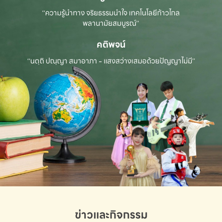
“ความรู้นำทาง จริยธรรมนำใจ เทคโนโลยีก้าวไกล
พลานามัยสมบูรณ์”
คติพจน์
“นตฺถิ ปณฺญา สมาอาภา - แสงสว่างเสมอด้วยปัญญาไม่มี”
ข่าวและกิจกรรม