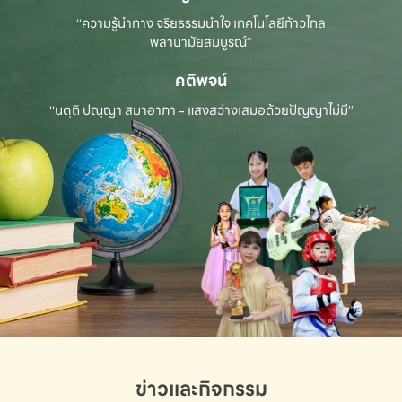
“ความรู้นำทาง จริยธรรมนำใจ เทคโนโลยีก้าวไกล
พลานามัยสมบูรณ์”
คติพจน์
“นตฺถิ ปณฺญา สมาอาภา - แสงสว่างเสมอด้วยปัญญาไม่มี”
ข่าวและกิจกรรม