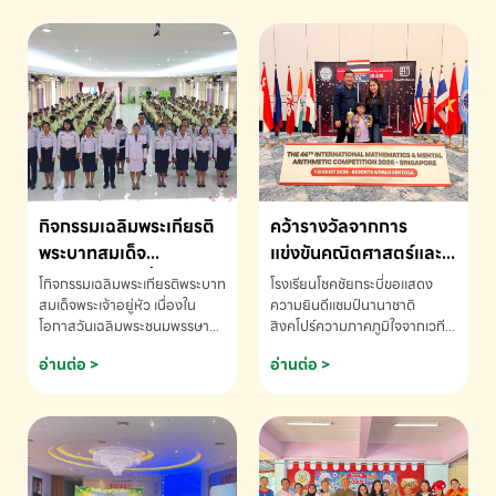
กิจกรรมเฉลิมพระเกียรติ
คว้ารางวัลจากการ
พระบาทสมเด็จ
แข่งขันคณิตศาสตร์และ
พระเจ้าอยู่หัว เนื่องใน
คณิตคิดเร็วนานาชาติ
โกิจกรรมเฉลิมพระเกียรติพระบาท
โรงเรียนโชคชัยกระบี่ขอแสดง
โอกาสวันเฉลิม
ครั้งที่ 46 ประจำปี 2569
สมเด็จพระเจ้าอยู่หัว เนื่องใน
ความยินดีแชมป์นานาชาติ
โอกาสวันเฉลิมพระชนมพรรษา
สิงคโปร์ความภาคภูมิใจจากเวที
พระชนมพรรษา
ณ ประเทศสิงคโปร์
โรงเรียนโชคชัยกระบี่-สอบถาม
ระดับนานาชาติ 🇹🇭🇸🇬
อ่านต่อ >
อ่านต่อ >
ข้อมูลเพิ่มเติม โทร. 075-691910
ด.ช.พัทธนันท์ พรหมพันธ์ ชั้น
อนุบาล EP K3 โรงเรียนโชคชัย
กระบี่ จ.กระบี่ คว้ารางวัลจากการ
แข่งขันคณิตศาสตร์และคณิตคิด
เร็วนานาชาติ ครั้งที่ 46 ประจำปี
2569 ณ ประเทศสิงคโปร์
INTERNATIONAL