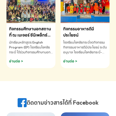
MATHEMATICS AND
MENTAL ARITHMETIC
COMPETITION 2026 - ถ้วย
รางวัลรองชนะเลิศอันดับที่ 2
Mental Arithmetic
กิจกรรมศึกษานอกสถาน
กิจกรรมอาหารดีมี
Competition K2 - ถ้วยรางวัล
รองชนะเลิศอันดับที่ 2 Mental
ที่ ณ เมเจอร์ ซีนีเพล็กซ์
ประโยชน์
Arithmetic Competition
ระดับประถมศึกษา (EP.1-
นักเรียนหลักสูตร English
โรงเรียนโชคชัยกระบี่จดกิจกรรม
K2(Grop) โรงเรียนโชคชัยกระบี่-
6)
Program (EP) โรงเรียนโชคชัย
กิจกรรมอาหารดีมีประโยชน์ ระดับ
สอบถามข้อมูลเพิ่มเติม โทร.
กระบี่ ได้ร่วมกิจกรรมศึกษานอก
อนุบาล โรงเรียนโชคชัยกระบี่-
075-691910
สถานที่ ณ เมเจอร์ ซีนีเพล็กซ์ รับ
สอบถามข้อมูลเพิ่มเติม โทร.
อ่านต่อ >
อ่านต่อ >
ชมภาพยนตร์ Toy Story 5
075-691910
(Soundtrack)เพื่อเสริมทักษะ
การฟังภาษาอังกฤษ เรียนรู้คำ
ศัพท์และการสื่อสารจากเจ้าของ
ภาษา ผ่านประสบการณ์การเรียนรู้
นอกห้องเรียนที่สนุกและสร้างแรง
บันดาลใจ โรงเรียนโชคชัยกระบี่-
สอบถามข้อมูลเพิ่มเติม โทร.
ติดตามข่าวสารได้ที่ Facebook
075-691910