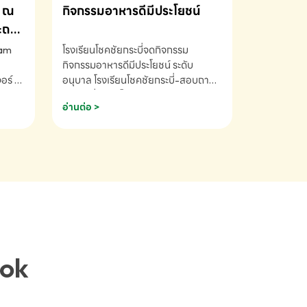
ณ
กิจกรรมอาหารดีมีประโยชน์
ระถม
ram
โรงเรียนโชคชัยกระบี่จดกิจกรรม
กิจกรรมอาหารดีมีประโยชน์ ระดับ
ร์ ซี
อนุบาล โรงเรียนโชคชัยกระบี่-สอบถาม
ory 5
ข้อมูลเพิ่มเติม โทร. 075-691910
อ่านต่อ >
ฟัง
าร
ยนที่
ยน
ติม
ook