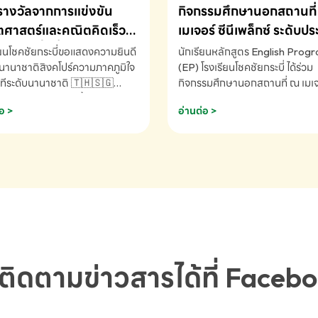
รางวัลจากการแข่งขัน
กิจกรรมศึกษานอกสถานที่ 
ศาสตร์และคณิตคิดเร็ว
เมเจอร์ ซีนีเพล็กซ์ ระดับป
ชาติ ครั้งที่ 46 ประจำปี
ศึกษา (EP.1-6)
ียนโชคชัยกระบี่ขอแสดงความยินดี
นักเรียนหลักสูตร English Prog
 ณ ประเทศสิงคโปร์
นานาชาติสิงคโปร์ความภาคภูมิใจ
(EP) โรงเรียนโชคชัยกระบี่ ได้ร่วม
ทีระดับนานาชาติ 🇹🇭🇸🇬
กิจกรรมศึกษานอกสถานที่ ณ เมเจอ
ัทธนันท์ พรหมพันธ์ ชั้นอนุบาล EP
นีเพล็กซ์ รับชมภาพยนตร์ Toy St
อ >
อ่านต่อ >
เรียนโชคชัยกระบี่ จ.กระบี่ คว้า
(Soundtrack)เพื่อเสริมทักษะการ
ลจากการแข่งขันคณิตศาสตร์และ
ภาษาอังกฤษ เรียนรู้คำศัพท์และก
ิดเร็วนานาชาติ ครั้งที่ 46 ประจำ
สื่อสารจากเจ้าของภาษา ผ่าน
69 ณ ประเทศสิงคโปร์
ประสบการณ์การเรียนรู้นอกห้องเรี
RNATIONAL MATHEMATICS
สนุกและสร้างแรงบันดาลใจ โรงเรี
MENTAL ARITHMETIC
โชคชัยกระบี่-สอบถามข้อมูลเพิ่มเ
ETITION 2026 - ถ้วยรางวัล
โทร. 075-691910
ะเลิศอันดับที่ 2 Mental
metic Competition K2 - ถ้วย
ลรองชนะเลิศอันดับที่ 2 Mental
ติดตามข่าวสารได้ที่ Faceb
metic Competition K2(Grop)
ียนโชคชัยกระบี่-สอบถามข้อมูล
เติม โทร. 075-691910