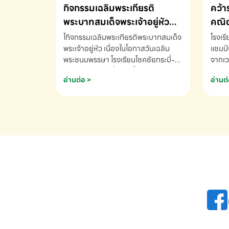
กิจกรรมเฉลิมพระเกียรติ
คว้า
พระบาทสมเด็จพระเจ้าอยู่หัว
คณิต
เนื่องในโอกาสวันเฉลิม
นานา
โกิจกรรมเฉลิมพระเกียรติพระบาทสมเด็จ
โรงเร
พระชนมพรรษา
พระเจ้าอยู่หัว เนื่องในโอกาสวันเฉลิม
2569
แชมป์
พระชนมพรรษา โรงเรียนโชคชัยกระบี่-
จากเว
สอบถามข้อมูลเพิ่มเติม โทร. 075-
ด.ช.พ
อ่านต่อ >
อ่านต่
691910
K3 โรง
รางวั
คณิตค
ปี 25
INTE
AND 
COMP
รองชน
Arith
รางวั
Arith
โรงเร
เพิ่ม