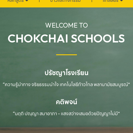
หลักสูตร
ข่าวและกิจกรรม
แกลลอรี่
WELCOME TO
CHOKCHAI SCHOOLS
ปรัชญาโรงเรียน
“ความรู้นำทาง จริยธรรมนำใจ เทคโนโลยีก้าวไกล
พลานามัยสมบูรณ์”
คติพจน์
“นตฺถิ ปณฺญา สมาอาภา - แสงสว่างเสมอด้วยปัญญาไม่มี”