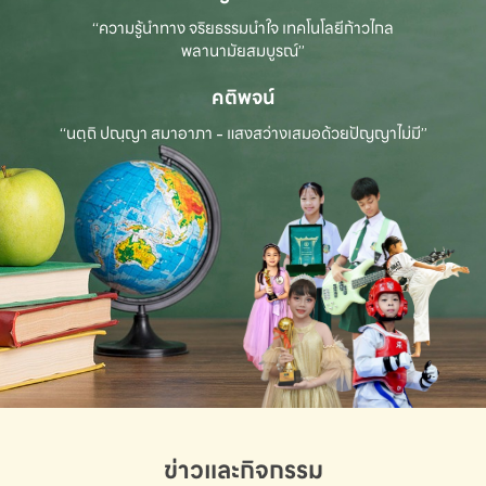
“ความรู้นำทาง จริยธรรมนำใจ เทคโนโลยีก้าวไกล
พลานามัยสมบูรณ์”
คติพจน์
“นตฺถิ ปณฺญา สมาอาภา - แสงสว่างเสมอด้วยปัญญาไม่มี”
ข่าวและกิจกรรม