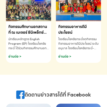
MATHEMATICS AND
MENTAL ARITHMETIC
COMPETITION 2026 - ถ้วย
รางวัลรองชนะเลิศอันดับที่ 2
Mental Arithmetic
กิจกรรมศึกษานอกสถาน
กิจกรรมอาหารดีมี
Competition K2 - ถ้วยรางวัล
รองชนะเลิศอันดับที่ 2 Mental
ที่ ณ เมเจอร์ ซีนีเพล็กซ์
ประโยชน์
Arithmetic Competition
ระดับประถมศึกษา (EP.1-
นักเรียนหลักสูตร English
โรงเรียนโชคชัยกระบี่จดกิจกรรม
K2(Grop) โรงเรียนโชคชัยกระบี่-
6)
Program (EP) โรงเรียนโชคชัย
กิจกรรมอาหารดีมีประโยชน์ ระดับ
สอบถามข้อมูลเพิ่มเติม โทร.
กระบี่ ได้ร่วมกิจกรรมศึกษานอก
อนุบาล โรงเรียนโชคชัยกระบี่-
075-691910
สถานที่ ณ เมเจอร์ ซีนีเพล็กซ์ รับ
สอบถามข้อมูลเพิ่มเติม โทร.
อ่านต่อ >
อ่านต่อ >
ชมภาพยนตร์ Toy Story 5
075-691910
(Soundtrack)เพื่อเสริมทักษะ
การฟังภาษาอังกฤษ เรียนรู้คำ
ศัพท์และการสื่อสารจากเจ้าของ
ภาษา ผ่านประสบการณ์การเรียนรู้
นอกห้องเรียนที่สนุกและสร้างแรง
บันดาลใจ โรงเรียนโชคชัยกระบี่-
สอบถามข้อมูลเพิ่มเติม โทร.
ติดตามข่าวสารได้ที่ Facebook
075-691910