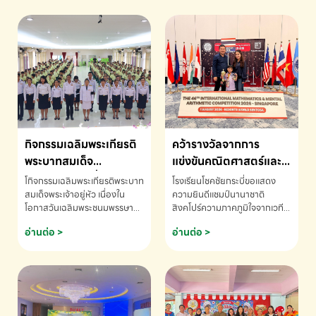
กิจกรรมเฉลิมพระเกียรติ
คว้ารางวัลจากการ
พระบาทสมเด็จ
แข่งขันคณิตศาสตร์และ
พระเจ้าอยู่หัว เนื่องใน
คณิตคิดเร็วนานาชาติ
โกิจกรรมเฉลิมพระเกียรติพระบาท
โรงเรียนโชคชัยกระบี่ขอแสดง
โอกาสวันเฉลิม
ครั้งที่ 46 ประจำปี 2569
สมเด็จพระเจ้าอยู่หัว เนื่องใน
ความยินดีแชมป์นานาชาติ
โอกาสวันเฉลิมพระชนมพรรษา
สิงคโปร์ความภาคภูมิใจจากเวที
พระชนมพรรษา
ณ ประเทศสิงคโปร์
โรงเรียนโชคชัยกระบี่-สอบถาม
ระดับนานาชาติ 🇹🇭🇸🇬
อ่านต่อ >
อ่านต่อ >
ข้อมูลเพิ่มเติม โทร. 075-691910
ด.ช.พัทธนันท์ พรหมพันธ์ ชั้น
อนุบาล EP K3 โรงเรียนโชคชัย
กระบี่ จ.กระบี่ คว้ารางวัลจากการ
แข่งขันคณิตศาสตร์และคณิตคิด
เร็วนานาชาติ ครั้งที่ 46 ประจำปี
2569 ณ ประเทศสิงคโปร์
INTERNATIONAL