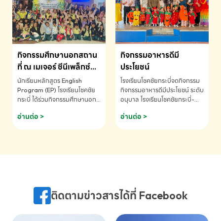
MATHEMATICS AND
MENTAL ARITHMETIC
COMPETITION 2026 - ถ้วย
รางวัลรองชนะเลิศอันดับที่ 2
Mental Arithmetic
กิจกรรมศึกษานอกสถาน
กิจกรรมอาหารดีมี
Competition K2 - ถ้วยรางวัล
รองชนะเลิศอันดับที่ 2 Mental
ที่ ณ เมเจอร์ ซีนีเพล็กซ์
ประโยชน์
Arithmetic Competition
ระดับประถมศึกษา (EP.1-
นักเรียนหลักสูตร English
โรงเรียนโชคชัยกระบี่จดกิจกรรม
K2(Grop) โรงเรียนโชคชัยกระบี่-
6)
Program (EP) โรงเรียนโชคชัย
กิจกรรมอาหารดีมีประโยชน์ ระดับ
สอบถามข้อมูลเพิ่มเติม โทร.
กระบี่ ได้ร่วมกิจกรรมศึกษานอก
อนุบาล โรงเรียนโชคชัยกระบี่-
075-691910
สถานที่ ณ เมเจอร์ ซีนีเพล็กซ์ รับ
สอบถามข้อมูลเพิ่มเติม โทร.
อ่านต่อ >
อ่านต่อ >
ชมภาพยนตร์ Toy Story 5
075-691910
(Soundtrack)เพื่อเสริมทักษะ
การฟังภาษาอังกฤษ เรียนรู้คำ
ศัพท์และการสื่อสารจากเจ้าของ
ภาษา ผ่านประสบการณ์การเรียนรู้
นอกห้องเรียนที่สนุกและสร้างแรง
บันดาลใจ โรงเรียนโชคชัยกระบี่-
สอบถามข้อมูลเพิ่มเติม โทร.
ติดตามข่าวสารได้ที่ Facebook
075-691910