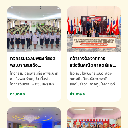
กิจกรรมเฉลิมพระเกียรติ
คว้ารางวัลจากการ
พระบาทสมเด็จ
แข่งขันคณิตศาสตร์และ
พระเจ้าอยู่หัว เนื่องใน
คณิตคิดเร็วนานาชาติ
โกิจกรรมเฉลิมพระเกียรติพระบาท
โรงเรียนโชคชัยกระบี่ขอแสดง
โอกาสวันเฉลิม
ครั้งที่ 46 ประจำปี 2569
สมเด็จพระเจ้าอยู่หัว เนื่องใน
ความยินดีแชมป์นานาชาติ
โอกาสวันเฉลิมพระชนมพรรษา
สิงคโปร์ความภาคภูมิใจจากเวที
พระชนมพรรษา
ณ ประเทศสิงคโปร์
โรงเรียนโชคชัยกระบี่-สอบถาม
ระดับนานาชาติ 🇹🇭🇸🇬
อ่านต่อ >
อ่านต่อ >
ข้อมูลเพิ่มเติม โทร. 075-691910
ด.ช.พัทธนันท์ พรหมพันธ์ ชั้น
อนุบาล EP K3 โรงเรียนโชคชัย
กระบี่ จ.กระบี่ คว้ารางวัลจากการ
แข่งขันคณิตศาสตร์และคณิตคิด
เร็วนานาชาติ ครั้งที่ 46 ประจำปี
2569 ณ ประเทศสิงคโปร์
INTERNATIONAL