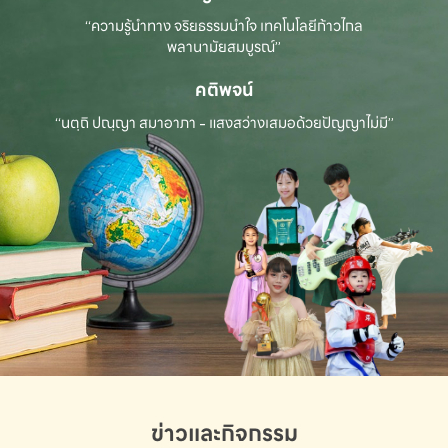
“ความรู้นำทาง จริยธรรมนำใจ เทคโนโลยีก้าวไกล
พลานามัยสมบูรณ์”
คติพจน์
“นตฺถิ ปณฺญา สมาอาภา - แสงสว่างเสมอด้วยปัญญาไม่มี”
ข่าวและกิจกรรม