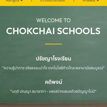
หลักสูตร
ข่าวและกิจกรรม
แกลลอรี่
WELCOME TO
CHOKCHAI SCHOOLS
ปรัชญาโรงเรียน
“ความรู้นำทาง จริยธรรมนำใจ เทคโนโลยีก้าวไกล
พลานามัยสมบูรณ์”
คติพจน์
“นตฺถิ ปณฺญา สมาอาภา - แสงสว่างเสมอด้วยปัญญาไม่มี”