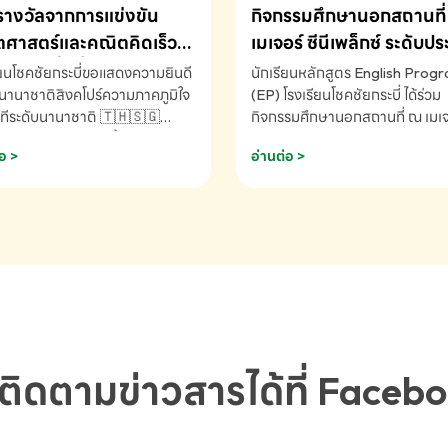
รางวัลจากการแข่งขัน
กิจกรรมศึกษานอกสถานที่ 
ศาสตร์และคณิตคิดเร็ว
เมเจอร์ ซีนีเพล็กซ์ ระดับป
ชาติ ครั้งที่ 46 ประจำปี
ศึกษา (EP.1-6)
ียนโชคชัยกระบี่ขอแสดงความยินดี
นักเรียนหลักสูตร English Prog
 ณ ประเทศสิงคโปร์
นานาชาติสิงคโปร์ความภาคภูมิใจ
(EP) โรงเรียนโชคชัยกระบี่ ได้ร่วม
ทีระดับนานาชาติ 🇹🇭🇸🇬
กิจกรรมศึกษานอกสถานที่ ณ เมเจอ
ัทธนันท์ พรหมพันธ์ ชั้นอนุบาล EP
นีเพล็กซ์ รับชมภาพยนตร์ Toy St
อ >
อ่านต่อ >
เรียนโชคชัยกระบี่ จ.กระบี่ คว้า
(Soundtrack)เพื่อเสริมทักษะการ
ลจากการแข่งขันคณิตศาสตร์และ
ภาษาอังกฤษ เรียนรู้คำศัพท์และก
ิดเร็วนานาชาติ ครั้งที่ 46 ประจำ
สื่อสารจากเจ้าของภาษา ผ่าน
69 ณ ประเทศสิงคโปร์
ประสบการณ์การเรียนรู้นอกห้องเรี
RNATIONAL MATHEMATICS
สนุกและสร้างแรงบันดาลใจ โรงเรี
MENTAL ARITHMETIC
โชคชัยกระบี่-สอบถามข้อมูลเพิ่มเ
ETITION 2026 - ถ้วยรางวัล
โทร. 075-691910
ะเลิศอันดับที่ 2 Mental
metic Competition K2 - ถ้วย
ลรองชนะเลิศอันดับที่ 2 Mental
ติดตามข่าวสารได้ที่ Faceb
metic Competition K2(Grop)
ียนโชคชัยกระบี่-สอบถามข้อมูล
เติม โทร. 075-691910