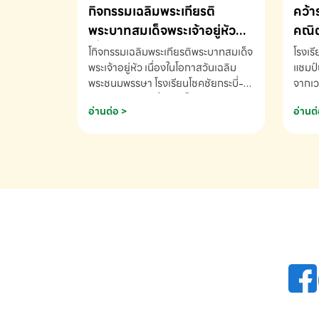
กิจกรรมเฉลิมพระเกียรติ
คว้า
พระบาทสมเด็จพระเจ้าอยู่หัว
คณิต
เนื่องในโอกาสวันเฉลิม
นานา
โกิจกรรมเฉลิมพระเกียรติพระบาทสมเด็จ
โรงเร
พระชนมพรรษา
พระเจ้าอยู่หัว เนื่องในโอกาสวันเฉลิม
2569
แชมป์
พระชนมพรรษา โรงเรียนโชคชัยกระบี่-
จากเว
สอบถามข้อมูลเพิ่มเติม โทร. 075-
ด.ช.พ
อ่านต่อ >
อ่านต่
691910
K3 โรง
รางวั
คณิตค
ปี 25
INTE
AND 
COMP
รองชน
Arith
รางวั
Arith
โรงเร
เพิ่ม