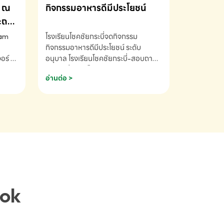
ณ
กิจกรรมอาหารดีมีประโยชน์
ระถม
ram
โรงเรียนโชคชัยกระบี่จดกิจกรรม
กิจกรรมอาหารดีมีประโยชน์ ระดับ
ร์ ซี
อนุบาล โรงเรียนโชคชัยกระบี่-สอบถาม
ory 5
ข้อมูลเพิ่มเติม โทร. 075-691910
อ่านต่อ >
ฟัง
าร
ยนที่
ยน
ติม
ook