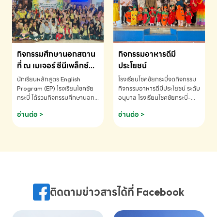
MATHEMATICS AND
MENTAL ARITHMETIC
COMPETITION 2026 - ถ้วย
รางวัลรองชนะเลิศอันดับที่ 2
Mental Arithmetic
กิจกรรมศึกษานอกสถาน
กิจกรรมอาหารดีมี
Competition K2 - ถ้วยรางวัล
รองชนะเลิศอันดับที่ 2 Mental
ที่ ณ เมเจอร์ ซีนีเพล็กซ์
ประโยชน์
Arithmetic Competition
ระดับประถมศึกษา (EP.1-
นักเรียนหลักสูตร English
โรงเรียนโชคชัยกระบี่จดกิจกรรม
K2(Grop) โรงเรียนโชคชัยกระบี่-
6)
Program (EP) โรงเรียนโชคชัย
กิจกรรมอาหารดีมีประโยชน์ ระดับ
สอบถามข้อมูลเพิ่มเติม โทร.
กระบี่ ได้ร่วมกิจกรรมศึกษานอก
อนุบาล โรงเรียนโชคชัยกระบี่-
075-691910
สถานที่ ณ เมเจอร์ ซีนีเพล็กซ์ รับ
สอบถามข้อมูลเพิ่มเติม โทร.
อ่านต่อ >
อ่านต่อ >
ชมภาพยนตร์ Toy Story 5
075-691910
(Soundtrack)เพื่อเสริมทักษะ
การฟังภาษาอังกฤษ เรียนรู้คำ
ศัพท์และการสื่อสารจากเจ้าของ
ภาษา ผ่านประสบการณ์การเรียนรู้
นอกห้องเรียนที่สนุกและสร้างแรง
บันดาลใจ โรงเรียนโชคชัยกระบี่-
สอบถามข้อมูลเพิ่มเติม โทร.
ติดตามข่าวสารได้ที่ Facebook
075-691910