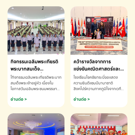
กิจกรรมเฉลิมพระเกียรติ
คว้ารางวัลจากการ
พระบาทสมเด็จ
แข่งขันคณิตศาสตร์และ
พระเจ้าอยู่หัว เนื่องใน
คณิตคิดเร็วนานาชาติ
โกิจกรรมเฉลิมพระเกียรติพระบาท
โรงเรียนโชคชัยกระบี่ขอแสดง
โอกาสวันเฉลิม
ครั้งที่ 46 ประจำปี 2569
สมเด็จพระเจ้าอยู่หัว เนื่องใน
ความยินดีแชมป์นานาชาติ
โอกาสวันเฉลิมพระชนมพรรษา
สิงคโปร์ความภาคภูมิใจจากเวที
พระชนมพรรษา
ณ ประเทศสิงคโปร์
โรงเรียนโชคชัยกระบี่-สอบถาม
ระดับนานาชาติ 🇹🇭🇸🇬
อ่านต่อ >
อ่านต่อ >
ข้อมูลเพิ่มเติม โทร. 075-691910
ด.ช.พัทธนันท์ พรหมพันธ์ ชั้น
อนุบาล EP K3 โรงเรียนโชคชัย
กระบี่ จ.กระบี่ คว้ารางวัลจากการ
แข่งขันคณิตศาสตร์และคณิตคิด
เร็วนานาชาติ ครั้งที่ 46 ประจำปี
2569 ณ ประเทศสิงคโปร์
INTERNATIONAL