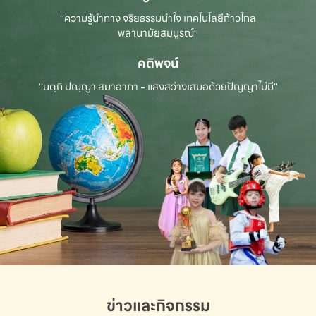
“ความรู้นำทาง จริยธรรมนำใจ เทคโนโลยีก้าวไกล
พลานามัยสมบูรณ์”
คติพจน์
“นตฺถิ ปณฺญา สมาอาภา - แสงสว่างเสมอด้วยปัญญาไม่มี”
ข่าวและกิจกรรม