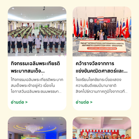
กิจกรรมเฉลิมพระเกียรติ
คว้ารางวัลจากการ
พระบาทสมเด็จ
แข่งขันคณิตศาสตร์และ
พระเจ้าอยู่หัว เนื่องใน
คณิตคิดเร็วนานาชาติ
โกิจกรรมเฉลิมพระเกียรติพระบาท
โรงเรียนโชคชัยกระบี่ขอแสดง
โอกาสวันเฉลิม
ครั้งที่ 46 ประจำปี 2569
สมเด็จพระเจ้าอยู่หัว เนื่องใน
ความยินดีแชมป์นานาชาติ
โอกาสวันเฉลิมพระชนมพรรษา
สิงคโปร์ความภาคภูมิใจจากเวที
พระชนมพรรษา
ณ ประเทศสิงคโปร์
โรงเรียนโชคชัยกระบี่-สอบถาม
ระดับนานาชาติ 🇹🇭🇸🇬
อ่านต่อ >
อ่านต่อ >
ข้อมูลเพิ่มเติม โทร. 075-691910
ด.ช.พัทธนันท์ พรหมพันธ์ ชั้น
อนุบาล EP K3 โรงเรียนโชคชัย
กระบี่ จ.กระบี่ คว้ารางวัลจากการ
แข่งขันคณิตศาสตร์และคณิตคิด
เร็วนานาชาติ ครั้งที่ 46 ประจำปี
2569 ณ ประเทศสิงคโปร์
INTERNATIONAL