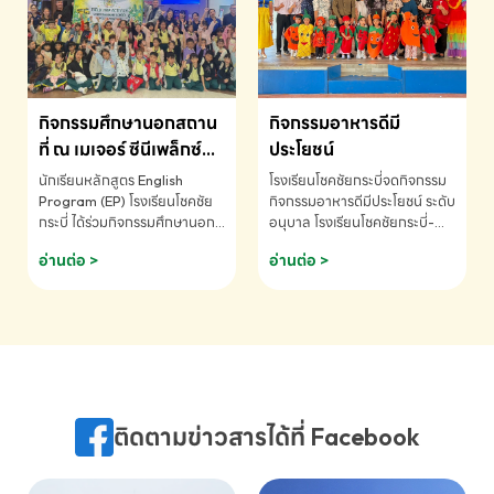
MATHEMATICS AND
MENTAL ARITHMETIC
COMPETITION 2026 - ถ้วย
รางวัลรองชนะเลิศอันดับที่ 2
Mental Arithmetic
กิจกรรมศึกษานอกสถาน
กิจกรรมอาหารดีมี
Competition K2 - ถ้วยรางวัล
รองชนะเลิศอันดับที่ 2 Mental
ที่ ณ เมเจอร์ ซีนีเพล็กซ์
ประโยชน์
Arithmetic Competition
ระดับประถมศึกษา (EP.1-
นักเรียนหลักสูตร English
โรงเรียนโชคชัยกระบี่จดกิจกรรม
K2(Grop) โรงเรียนโชคชัยกระบี่-
6)
Program (EP) โรงเรียนโชคชัย
กิจกรรมอาหารดีมีประโยชน์ ระดับ
สอบถามข้อมูลเพิ่มเติม โทร.
กระบี่ ได้ร่วมกิจกรรมศึกษานอก
อนุบาล โรงเรียนโชคชัยกระบี่-
075-691910
สถานที่ ณ เมเจอร์ ซีนีเพล็กซ์ รับ
สอบถามข้อมูลเพิ่มเติม โทร.
อ่านต่อ >
อ่านต่อ >
ชมภาพยนตร์ Toy Story 5
075-691910
(Soundtrack)เพื่อเสริมทักษะ
การฟังภาษาอังกฤษ เรียนรู้คำ
ศัพท์และการสื่อสารจากเจ้าของ
ภาษา ผ่านประสบการณ์การเรียนรู้
นอกห้องเรียนที่สนุกและสร้างแรง
บันดาลใจ โรงเรียนโชคชัยกระบี่-
สอบถามข้อมูลเพิ่มเติม โทร.
ติดตามข่าวสารได้ที่ Facebook
075-691910