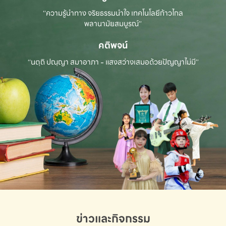
“ความรู้นำทาง จริยธรรมนำใจ เทคโนโลยีก้าวไกล
พลานามัยสมบูรณ์”
คติพจน์
“นตฺถิ ปณฺญา สมาอาภา - แสงสว่างเสมอด้วยปัญญาไม่มี”
ข่าวและกิจกรรม