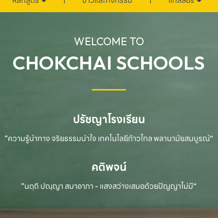
หลักสูตร
ข่าวและกิจกรรม
แกลลอรี่
WELCOME TO
CHOKCHAI SCHOOLS
ปรัชญาโรงเรียน
“ความรู้นำทาง จริยธรรมนำใจ เทคโนโลยีก้าวไกล
พลานามัยสมบูรณ์”
คติพจน์
“นตฺถิ ปณฺญา สมาอาภา - แสงสว่างเสมอด้วยปัญญาไม่มี”