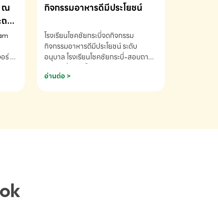
ณ
กิจกรรมอาหารดีมีประโยชน์
ระถม
ram
โรงเรียนโชคชัยกระบี่จดกิจกรรม
กิจกรรมอาหารดีมีประโยชน์ ระดับ
ร์ ซี
อนุบาล โรงเรียนโชคชัยกระบี่-สอบถาม
ory 5
ข้อมูลเพิ่มเติม โทร. 075-691910
อ่านต่อ >
ฟัง
าร
ยนที่
ยน
ติม
ook