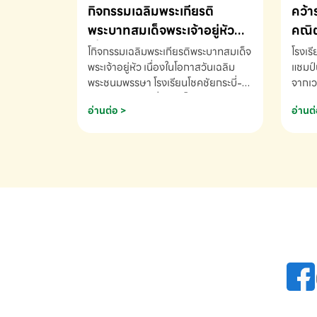
กิจกรรมเฉลิมพระเกียรติ
คว้า
พระบาทสมเด็จพระเจ้าอยู่หัว
คณิต
เนื่องในโอกาสวันเฉลิม
นานา
โกิจกรรมเฉลิมพระเกียรติพระบาทสมเด็จ
โรงเร
พระชนมพรรษา
พระเจ้าอยู่หัว เนื่องในโอกาสวันเฉลิม
2569
แชมป์
พระชนมพรรษา โรงเรียนโชคชัยกระบี่-
จากเว
สอบถามข้อมูลเพิ่มเติม โทร. 075-
ด.ช.พ
อ่านต่อ >
อ่านต่
691910
K3 โรง
รางวั
คณิตค
ปี 25
INTE
AND 
COMP
รองชน
Arith
รางวั
Arith
โรงเร
เพิ่ม