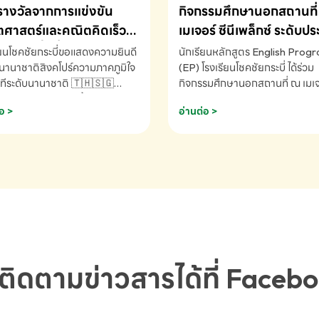
รางวัลจากการแข่งขัน
กิจกรรมศึกษานอกสถานที่ 
ศาสตร์และคณิตคิดเร็ว
เมเจอร์ ซีนีเพล็กซ์ ระดับป
ชาติ ครั้งที่ 46 ประจำปี
ศึกษา (EP.1-6)
ียนโชคชัยกระบี่ขอแสดงความยินดี
นักเรียนหลักสูตร English Prog
 ณ ประเทศสิงคโปร์
นานาชาติสิงคโปร์ความภาคภูมิใจ
(EP) โรงเรียนโชคชัยกระบี่ ได้ร่วม
ทีระดับนานาชาติ 🇹🇭🇸🇬
กิจกรรมศึกษานอกสถานที่ ณ เมเจอ
ัทธนันท์ พรหมพันธ์ ชั้นอนุบาล EP
นีเพล็กซ์ รับชมภาพยนตร์ Toy St
อ >
อ่านต่อ >
เรียนโชคชัยกระบี่ จ.กระบี่ คว้า
(Soundtrack)เพื่อเสริมทักษะการ
ลจากการแข่งขันคณิตศาสตร์และ
ภาษาอังกฤษ เรียนรู้คำศัพท์และก
ิดเร็วนานาชาติ ครั้งที่ 46 ประจำ
สื่อสารจากเจ้าของภาษา ผ่าน
69 ณ ประเทศสิงคโปร์
ประสบการณ์การเรียนรู้นอกห้องเรี
RNATIONAL MATHEMATICS
สนุกและสร้างแรงบันดาลใจ โรงเรี
MENTAL ARITHMETIC
โชคชัยกระบี่-สอบถามข้อมูลเพิ่มเ
ETITION 2026 - ถ้วยรางวัล
โทร. 075-691910
ะเลิศอันดับที่ 2 Mental
metic Competition K2 - ถ้วย
ลรองชนะเลิศอันดับที่ 2 Mental
ติดตามข่าวสารได้ที่ Faceb
metic Competition K2(Grop)
ียนโชคชัยกระบี่-สอบถามข้อมูล
เติม โทร. 075-691910