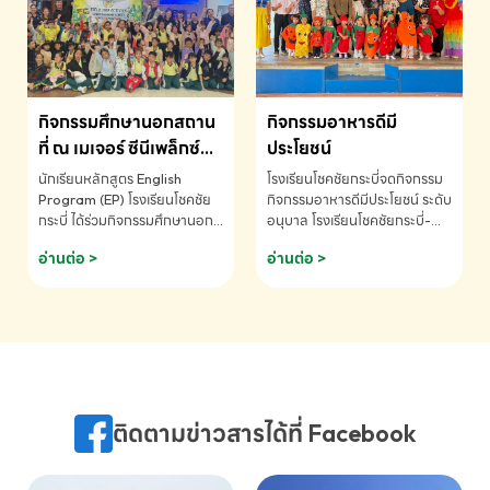
MATHEMATICS AND
MENTAL ARITHMETIC
COMPETITION 2026 - ถ้วย
รางวัลรองชนะเลิศอันดับที่ 2
Mental Arithmetic
กิจกรรมศึกษานอกสถาน
กิจกรรมอาหารดีมี
Competition K2 - ถ้วยรางวัล
รองชนะเลิศอันดับที่ 2 Mental
ที่ ณ เมเจอร์ ซีนีเพล็กซ์
ประโยชน์
Arithmetic Competition
ระดับประถมศึกษา (EP.1-
นักเรียนหลักสูตร English
โรงเรียนโชคชัยกระบี่จดกิจกรรม
K2(Grop) โรงเรียนโชคชัยกระบี่-
6)
Program (EP) โรงเรียนโชคชัย
กิจกรรมอาหารดีมีประโยชน์ ระดับ
สอบถามข้อมูลเพิ่มเติม โทร.
กระบี่ ได้ร่วมกิจกรรมศึกษานอก
อนุบาล โรงเรียนโชคชัยกระบี่-
075-691910
สถานที่ ณ เมเจอร์ ซีนีเพล็กซ์ รับ
สอบถามข้อมูลเพิ่มเติม โทร.
อ่านต่อ >
อ่านต่อ >
ชมภาพยนตร์ Toy Story 5
075-691910
(Soundtrack)เพื่อเสริมทักษะ
การฟังภาษาอังกฤษ เรียนรู้คำ
ศัพท์และการสื่อสารจากเจ้าของ
ภาษา ผ่านประสบการณ์การเรียนรู้
นอกห้องเรียนที่สนุกและสร้างแรง
บันดาลใจ โรงเรียนโชคชัยกระบี่-
สอบถามข้อมูลเพิ่มเติม โทร.
ติดตามข่าวสารได้ที่ Facebook
075-691910