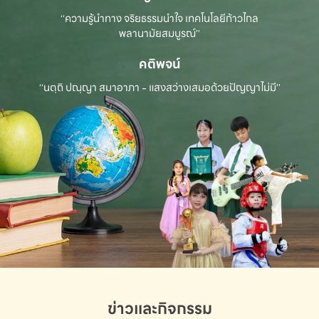
“ความรู้นำทาง จริยธรรมนำใจ เทคโนโลยีก้าวไกล
พลานามัยสมบูรณ์”
คติพจน์
“นตฺถิ ปณฺญา สมาอาภา - แสงสว่างเสมอด้วยปัญญาไม่มี”
ข่าวและกิจกรรม