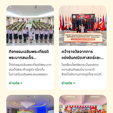
กิจกรรมเฉลิมพระเกียรติ
คว้ารางวัลจากการ
พระบาทสมเด็จ
แข่งขันคณิตศาสตร์และ
พระเจ้าอยู่หัว เนื่องใน
คณิตคิดเร็วนานาชาติ
โกิจกรรมเฉลิมพระเกียรติพระบาท
โรงเรียนโชคชัยกระบี่ขอแสดง
โอกาสวันเฉลิม
ครั้งที่ 46 ประจำปี 2569
สมเด็จพระเจ้าอยู่หัว เนื่องใน
ความยินดีแชมป์นานาชาติ
โอกาสวันเฉลิมพระชนมพรรษา
สิงคโปร์ความภาคภูมิใจจากเวที
พระชนมพรรษา
ณ ประเทศสิงคโปร์
โรงเรียนโชคชัยกระบี่-สอบถาม
ระดับนานาชาติ 🇹🇭🇸🇬
อ่านต่อ >
อ่านต่อ >
ข้อมูลเพิ่มเติม โทร. 075-691910
ด.ช.พัทธนันท์ พรหมพันธ์ ชั้น
อนุบาล EP K3 โรงเรียนโชคชัย
กระบี่ จ.กระบี่ คว้ารางวัลจากการ
แข่งขันคณิตศาสตร์และคณิตคิด
เร็วนานาชาติ ครั้งที่ 46 ประจำปี
2569 ณ ประเทศสิงคโปร์
INTERNATIONAL