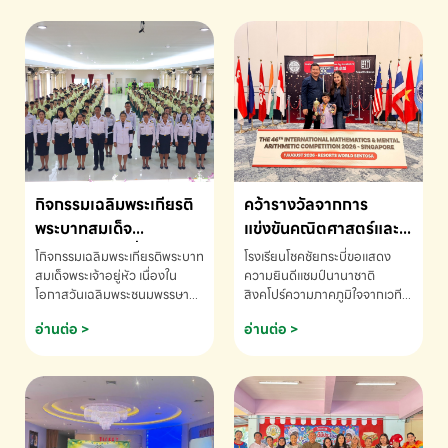
กิจกรรมเฉลิมพระเกียรติ
คว้ารางวัลจากการ
พระบาทสมเด็จ
แข่งขันคณิตศาสตร์และ
พระเจ้าอยู่หัว เนื่องใน
คณิตคิดเร็วนานาชาติ
โกิจกรรมเฉลิมพระเกียรติพระบาท
โรงเรียนโชคชัยกระบี่ขอแสดง
โอกาสวันเฉลิม
ครั้งที่ 46 ประจำปี 2569
สมเด็จพระเจ้าอยู่หัว เนื่องใน
ความยินดีแชมป์นานาชาติ
โอกาสวันเฉลิมพระชนมพรรษา
สิงคโปร์ความภาคภูมิใจจากเวที
พระชนมพรรษา
ณ ประเทศสิงคโปร์
โรงเรียนโชคชัยกระบี่-สอบถาม
ระดับนานาชาติ 🇹🇭🇸🇬
อ่านต่อ >
อ่านต่อ >
ข้อมูลเพิ่มเติม โทร. 075-691910
ด.ช.พัทธนันท์ พรหมพันธ์ ชั้น
อนุบาล EP K3 โรงเรียนโชคชัย
กระบี่ จ.กระบี่ คว้ารางวัลจากการ
แข่งขันคณิตศาสตร์และคณิตคิด
เร็วนานาชาติ ครั้งที่ 46 ประจำปี
2569 ณ ประเทศสิงคโปร์
INTERNATIONAL