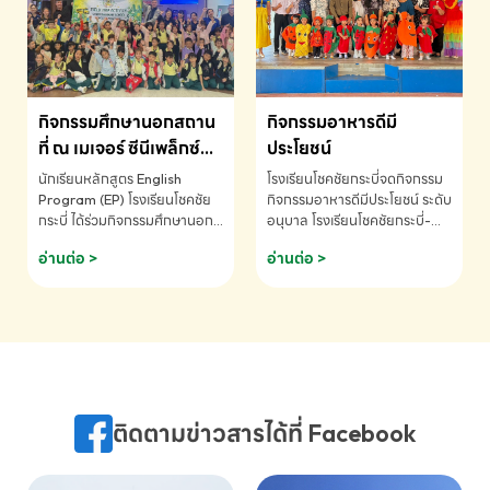
MATHEMATICS AND
MENTAL ARITHMETIC
COMPETITION 2026 - ถ้วย
รางวัลรองชนะเลิศอันดับที่ 2
Mental Arithmetic
กิจกรรมศึกษานอกสถาน
กิจกรรมอาหารดีมี
Competition K2 - ถ้วยรางวัล
รองชนะเลิศอันดับที่ 2 Mental
ที่ ณ เมเจอร์ ซีนีเพล็กซ์
ประโยชน์
Arithmetic Competition
ระดับประถมศึกษา (EP.1-
นักเรียนหลักสูตร English
โรงเรียนโชคชัยกระบี่จดกิจกรรม
K2(Grop) โรงเรียนโชคชัยกระบี่-
6)
Program (EP) โรงเรียนโชคชัย
กิจกรรมอาหารดีมีประโยชน์ ระดับ
สอบถามข้อมูลเพิ่มเติม โทร.
กระบี่ ได้ร่วมกิจกรรมศึกษานอก
อนุบาล โรงเรียนโชคชัยกระบี่-
075-691910
สถานที่ ณ เมเจอร์ ซีนีเพล็กซ์ รับ
สอบถามข้อมูลเพิ่มเติม โทร.
อ่านต่อ >
อ่านต่อ >
ชมภาพยนตร์ Toy Story 5
075-691910
(Soundtrack)เพื่อเสริมทักษะ
การฟังภาษาอังกฤษ เรียนรู้คำ
ศัพท์และการสื่อสารจากเจ้าของ
ภาษา ผ่านประสบการณ์การเรียนรู้
นอกห้องเรียนที่สนุกและสร้างแรง
บันดาลใจ โรงเรียนโชคชัยกระบี่-
สอบถามข้อมูลเพิ่มเติม โทร.
ติดตามข่าวสารได้ที่ Facebook
075-691910