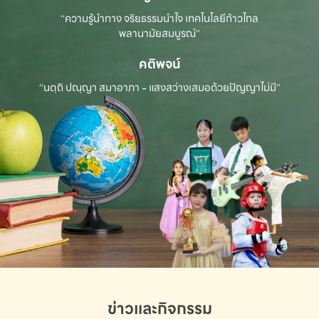
“ความรู้นำทาง จริยธรรมนำใจ เทคโนโลยีก้าวไกล
พลานามัยสมบูรณ์”
คติพจน์
“นตฺถิ ปณฺญา สมาอาภา - แสงสว่างเสมอด้วยปัญญาไม่มี”
ข่าวและกิจกรรม