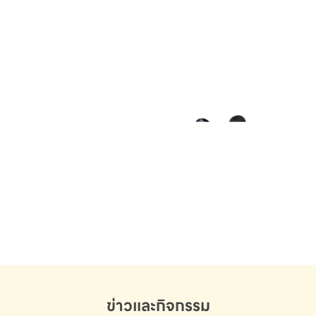
“ความรู้นำทาง จริยธรรมนำใจ เทคโนโลยีก้าวไกล
พลานามัยสมบูรณ์”
คติพจน์
“นตฺถิ ปณฺญา สมาอาภา - แสงสว่างเสมอด้วยปัญญาไม่มี”
ข่าวและกิจกรรม