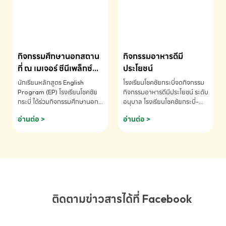
MATHEMATICS AND
MENTAL ARITHMETIC
COMPETITION 2026 - ถ้วย
รางวัลรองชนะเลิศอันดับที่ 2
Mental Arithmetic
กิจกรรมศึกษานอกสถาน
กิจกรรมอาหารดีมี
Competition K2 - ถ้วยรางวัล
รองชนะเลิศอันดับที่ 2 Mental
ที่ ณ เมเจอร์ ซีนีเพล็กซ์
ประโยชน์
Arithmetic Competition
ระดับประถมศึกษา (EP.1-
นักเรียนหลักสูตร English
โรงเรียนโชคชัยกระบี่จดกิจกรรม
K2(Grop) โรงเรียนโชคชัยกระบี่-
6)
Program (EP) โรงเรียนโชคชัย
กิจกรรมอาหารดีมีประโยชน์ ระดับ
สอบถามข้อมูลเพิ่มเติม โทร.
กระบี่ ได้ร่วมกิจกรรมศึกษานอก
อนุบาล โรงเรียนโชคชัยกระบี่-
075-691910
สถานที่ ณ เมเจอร์ ซีนีเพล็กซ์ รับ
สอบถามข้อมูลเพิ่มเติม โทร.
อ่านต่อ >
อ่านต่อ >
ชมภาพยนตร์ Toy Story 5
075-691910
(Soundtrack)เพื่อเสริมทักษะ
การฟังภาษาอังกฤษ เรียนรู้คำ
ศัพท์และการสื่อสารจากเจ้าของ
ภาษา ผ่านประสบการณ์การเรียนรู้
นอกห้องเรียนที่สนุกและสร้างแรง
บันดาลใจ โรงเรียนโชคชัยกระบี่-
สอบถามข้อมูลเพิ่มเติม โทร.
ติดตามข่าวสารได้ที่ Facebook
075-691910