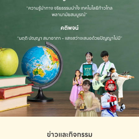
“ความรู้นำทาง จริยธรรมนำใจ เทคโนโลยีก้าวไกล
พลานามัยสมบูรณ์”
คติพจน์
“นตฺถิ ปณฺญา สมาอาภา - แสงสว่างเสมอด้วยปัญญาไม่มี”
ข่าวและกิจกรรม