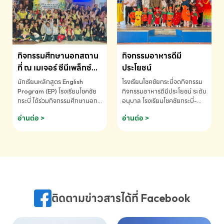
MATHEMATICS AND
MENTAL ARITHMETIC
COMPETITION 2026 - ถ้วย
รางวัลรองชนะเลิศอันดับที่ 2
Mental Arithmetic
กิจกรรมศึกษานอกสถาน
กิจกรรมอาหารดีมี
Competition K2 - ถ้วยรางวัล
รองชนะเลิศอันดับที่ 2 Mental
ที่ ณ เมเจอร์ ซีนีเพล็กซ์
ประโยชน์
Arithmetic Competition
ระดับประถมศึกษา (EP.1-
นักเรียนหลักสูตร English
โรงเรียนโชคชัยกระบี่จดกิจกรรม
K2(Grop) โรงเรียนโชคชัยกระบี่-
6)
Program (EP) โรงเรียนโชคชัย
กิจกรรมอาหารดีมีประโยชน์ ระดับ
สอบถามข้อมูลเพิ่มเติม โทร.
กระบี่ ได้ร่วมกิจกรรมศึกษานอก
อนุบาล โรงเรียนโชคชัยกระบี่-
075-691910
สถานที่ ณ เมเจอร์ ซีนีเพล็กซ์ รับ
สอบถามข้อมูลเพิ่มเติม โทร.
อ่านต่อ >
อ่านต่อ >
ชมภาพยนตร์ Toy Story 5
075-691910
(Soundtrack)เพื่อเสริมทักษะ
การฟังภาษาอังกฤษ เรียนรู้คำ
ศัพท์และการสื่อสารจากเจ้าของ
ภาษา ผ่านประสบการณ์การเรียนรู้
นอกห้องเรียนที่สนุกและสร้างแรง
บันดาลใจ โรงเรียนโชคชัยกระบี่-
สอบถามข้อมูลเพิ่มเติม โทร.
ติดตามข่าวสารได้ที่ Facebook
075-691910