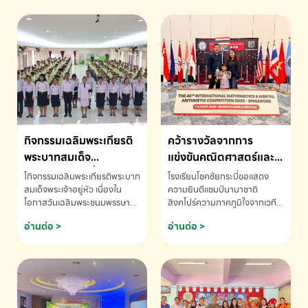
กิจกรรมเฉลิมพระเกียรติ
คว้ารางวัลจากการ
พระบาทสมเด็จ
แข่งขันคณิตศาสตร์และ
พระเจ้าอยู่หัว เนื่องใน
คณิตคิดเร็วนานาชาติ
โกิจกรรมเฉลิมพระเกียรติพระบาท
โรงเรียนโชคชัยกระบี่ขอแสดง
โอกาสวันเฉลิม
ครั้งที่ 46 ประจำปี 2569
สมเด็จพระเจ้าอยู่หัว เนื่องใน
ความยินดีแชมป์นานาชาติ
โอกาสวันเฉลิมพระชนมพรรษา
สิงคโปร์ความภาคภูมิใจจากเวที
พระชนมพรรษา
ณ ประเทศสิงคโปร์
โรงเรียนโชคชัยกระบี่-สอบถาม
ระดับนานาชาติ 🇹🇭🇸🇬
อ่านต่อ >
อ่านต่อ >
ข้อมูลเพิ่มเติม โทร. 075-691910
ด.ช.พัทธนันท์ พรหมพันธ์ ชั้น
อนุบาล EP K3 โรงเรียนโชคชัย
กระบี่ จ.กระบี่ คว้ารางวัลจากการ
แข่งขันคณิตศาสตร์และคณิตคิด
เร็วนานาชาติ ครั้งที่ 46 ประจำปี
2569 ณ ประเทศสิงคโปร์
INTERNATIONAL