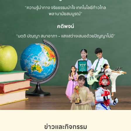
“ความรู้นำทาง จริยธรรมนำใจ เทคโนโลยีก้าวไกล
พลานามัยสมบูรณ์”
คติพจน์
“นตฺถิ ปณฺญา สมาอาภา - แสงสว่างเสมอด้วยปัญญาไม่มี”
ข่าวและกิจกรรม