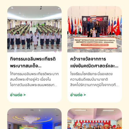
กิจกรรมเฉลิมพระเกียรติ
คว้ารางวัลจากการ
พระบาทสมเด็จ
แข่งขันคณิตศาสตร์และ
พระเจ้าอยู่หัว เนื่องใน
คณิตคิดเร็วนานาชาติ
โกิจกรรมเฉลิมพระเกียรติพระบาท
โรงเรียนโชคชัยกระบี่ขอแสดง
โอกาสวันเฉลิม
ครั้งที่ 46 ประจำปี 2569
สมเด็จพระเจ้าอยู่หัว เนื่องใน
ความยินดีแชมป์นานาชาติ
โอกาสวันเฉลิมพระชนมพรรษา
สิงคโปร์ความภาคภูมิใจจากเวที
พระชนมพรรษา
ณ ประเทศสิงคโปร์
โรงเรียนโชคชัยกระบี่-สอบถาม
ระดับนานาชาติ 🇹🇭🇸🇬
อ่านต่อ >
อ่านต่อ >
ข้อมูลเพิ่มเติม โทร. 075-691910
ด.ช.พัทธนันท์ พรหมพันธ์ ชั้น
อนุบาล EP K3 โรงเรียนโชคชัย
กระบี่ จ.กระบี่ คว้ารางวัลจากการ
แข่งขันคณิตศาสตร์และคณิตคิด
เร็วนานาชาติ ครั้งที่ 46 ประจำปี
2569 ณ ประเทศสิงคโปร์
INTERNATIONAL