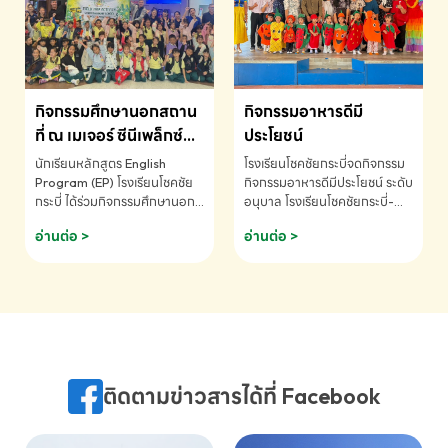
MATHEMATICS AND
MENTAL ARITHMETIC
COMPETITION 2026 - ถ้วย
รางวัลรองชนะเลิศอันดับที่ 2
Mental Arithmetic
กิจกรรมศึกษานอกสถาน
กิจกรรมอาหารดีมี
Competition K2 - ถ้วยรางวัล
รองชนะเลิศอันดับที่ 2 Mental
ที่ ณ เมเจอร์ ซีนีเพล็กซ์
ประโยชน์
Arithmetic Competition
ระดับประถมศึกษา (EP.1-
นักเรียนหลักสูตร English
โรงเรียนโชคชัยกระบี่จดกิจกรรม
K2(Grop) โรงเรียนโชคชัยกระบี่-
6)
Program (EP) โรงเรียนโชคชัย
กิจกรรมอาหารดีมีประโยชน์ ระดับ
สอบถามข้อมูลเพิ่มเติม โทร.
กระบี่ ได้ร่วมกิจกรรมศึกษานอก
อนุบาล โรงเรียนโชคชัยกระบี่-
075-691910
สถานที่ ณ เมเจอร์ ซีนีเพล็กซ์ รับ
สอบถามข้อมูลเพิ่มเติม โทร.
อ่านต่อ >
อ่านต่อ >
ชมภาพยนตร์ Toy Story 5
075-691910
(Soundtrack)เพื่อเสริมทักษะ
การฟังภาษาอังกฤษ เรียนรู้คำ
ศัพท์และการสื่อสารจากเจ้าของ
ภาษา ผ่านประสบการณ์การเรียนรู้
นอกห้องเรียนที่สนุกและสร้างแรง
บันดาลใจ โรงเรียนโชคชัยกระบี่-
สอบถามข้อมูลเพิ่มเติม โทร.
ติดตามข่าวสารได้ที่ Facebook
075-691910