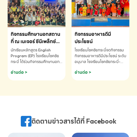
MATHEMATICS AND
MENTAL ARITHMETIC
COMPETITION 2026 - ถ้วย
รางวัลรองชนะเลิศอันดับที่ 2
Mental Arithmetic
กิจกรรมศึกษานอกสถาน
กิจกรรมอาหารดีมี
Competition K2 - ถ้วยรางวัล
รองชนะเลิศอันดับที่ 2 Mental
ที่ ณ เมเจอร์ ซีนีเพล็กซ์
ประโยชน์
Arithmetic Competition
ระดับประถมศึกษา (EP.1-
นักเรียนหลักสูตร English
โรงเรียนโชคชัยกระบี่จดกิจกรรม
K2(Grop) โรงเรียนโชคชัยกระบี่-
6)
Program (EP) โรงเรียนโชคชัย
กิจกรรมอาหารดีมีประโยชน์ ระดับ
สอบถามข้อมูลเพิ่มเติม โทร.
กระบี่ ได้ร่วมกิจกรรมศึกษานอก
อนุบาล โรงเรียนโชคชัยกระบี่-
075-691910
สถานที่ ณ เมเจอร์ ซีนีเพล็กซ์ รับ
สอบถามข้อมูลเพิ่มเติม โทร.
อ่านต่อ >
อ่านต่อ >
ชมภาพยนตร์ Toy Story 5
075-691910
(Soundtrack)เพื่อเสริมทักษะ
การฟังภาษาอังกฤษ เรียนรู้คำ
ศัพท์และการสื่อสารจากเจ้าของ
ภาษา ผ่านประสบการณ์การเรียนรู้
นอกห้องเรียนที่สนุกและสร้างแรง
บันดาลใจ โรงเรียนโชคชัยกระบี่-
สอบถามข้อมูลเพิ่มเติม โทร.
ติดตามข่าวสารได้ที่ Facebook
075-691910