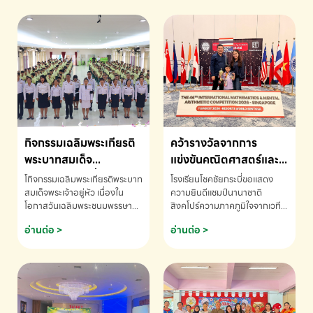
กิจกรรมเฉลิมพระเกียรติ
คว้ารางวัลจากการ
พระบาทสมเด็จ
แข่งขันคณิตศาสตร์และ
พระเจ้าอยู่หัว เนื่องใน
คณิตคิดเร็วนานาชาติ
โกิจกรรมเฉลิมพระเกียรติพระบาท
โรงเรียนโชคชัยกระบี่ขอแสดง
โอกาสวันเฉลิม
ครั้งที่ 46 ประจำปี 2569
สมเด็จพระเจ้าอยู่หัว เนื่องใน
ความยินดีแชมป์นานาชาติ
โอกาสวันเฉลิมพระชนมพรรษา
สิงคโปร์ความภาคภูมิใจจากเวที
พระชนมพรรษา
ณ ประเทศสิงคโปร์
โรงเรียนโชคชัยกระบี่-สอบถาม
ระดับนานาชาติ 🇹🇭🇸🇬
อ่านต่อ >
อ่านต่อ >
ข้อมูลเพิ่มเติม โทร. 075-691910
ด.ช.พัทธนันท์ พรหมพันธ์ ชั้น
อนุบาล EP K3 โรงเรียนโชคชัย
กระบี่ จ.กระบี่ คว้ารางวัลจากการ
แข่งขันคณิตศาสตร์และคณิตคิด
เร็วนานาชาติ ครั้งที่ 46 ประจำปี
2569 ณ ประเทศสิงคโปร์
INTERNATIONAL