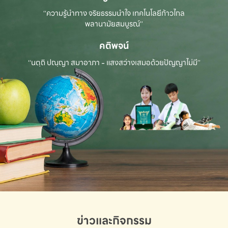
“ความรู้นำทาง จริยธรรมนำใจ เทคโนโลยีก้าวไกล
พลานามัยสมบูรณ์”
คติพจน์
“นตฺถิ ปณฺญา สมาอาภา - แสงสว่างเสมอด้วยปัญญาไม่มี”
ข่าวและกิจกรรม