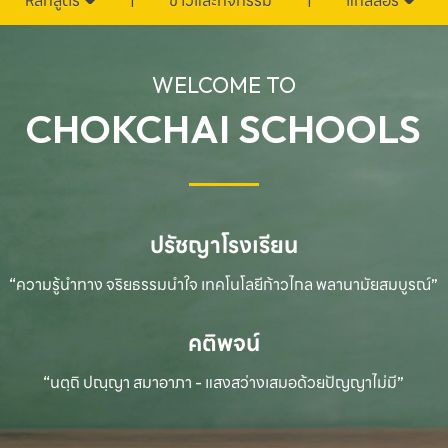
หลักสูตร
ข่าวและกิจกรรม
แกลลอรี่
WELCOME TO
CHOKCHAI SCHOOLS
ปรัชญาโรงเรียน
“ความรู้นำทาง จริยธรรมนำใจ เทคโนโลยีก้าวไกล
พลานามัยสมบูรณ์”
คติพจน์
“นตฺถิ ปณฺญา สมาอาภา - แสงสว่างเสมอด้วยปัญญาไม่มี”