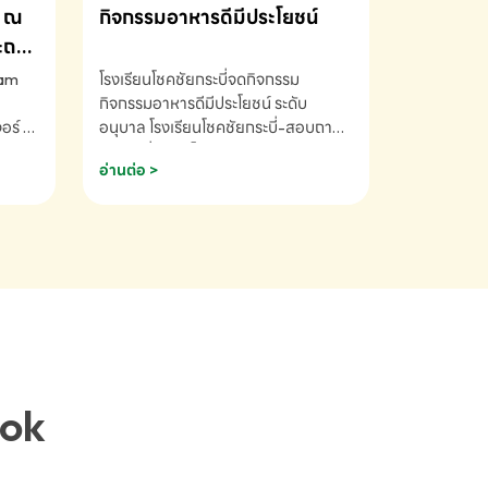
ณ
กิจกรรมอาหารดีมีประโยชน์
ระถม
ram
โรงเรียนโชคชัยกระบี่จดกิจกรรม
กิจกรรมอาหารดีมีประโยชน์ ระดับ
ร์ ซี
อนุบาล โรงเรียนโชคชัยกระบี่-สอบถาม
ory 5
ข้อมูลเพิ่มเติม โทร. 075-691910
อ่านต่อ >
ฟัง
าร
ยนที่
ยน
ติม
ook