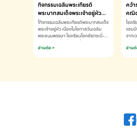
กิจกรรมเฉลิมพระเกียรติ
คว้า
พระบาทสมเด็จพระเจ้าอยู่หัว
คณิต
เนื่องในโอกาสวันเฉลิม
นานา
โกิจกรรมเฉลิมพระเกียรติพระบาทสมเด็จ
โรงเร
พระชนมพรรษา
พระเจ้าอยู่หัว เนื่องในโอกาสวันเฉลิม
2569
แชมป์
พระชนมพรรษา โรงเรียนโชคชัยกระบี่-
จากเว
สอบถามข้อมูลเพิ่มเติม โทร. 075-
ด.ช.พ
อ่านต่อ >
อ่านต่
691910
K3 โรง
รางวั
คณิตค
ปี 25
INTE
AND 
COMP
รองชน
Arith
รางวั
Arith
โรงเร
เพิ่ม