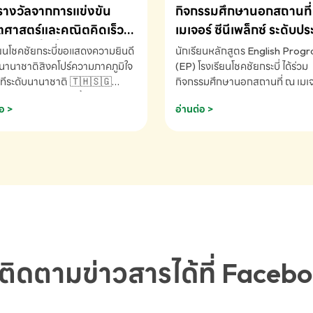
รางวัลจากการแข่งขัน
กิจกรรมศึกษานอกสถานที่ 
ศาสตร์และคณิตคิดเร็ว
เมเจอร์ ซีนีเพล็กซ์ ระดับป
ชาติ ครั้งที่ 46 ประจำปี
ศึกษา (EP.1-6)
ียนโชคชัยกระบี่ขอแสดงความยินดี
นักเรียนหลักสูตร English Prog
 ณ ประเทศสิงคโปร์
นานาชาติสิงคโปร์ความภาคภูมิใจ
(EP) โรงเรียนโชคชัยกระบี่ ได้ร่วม
ทีระดับนานาชาติ 🇹🇭🇸🇬
กิจกรรมศึกษานอกสถานที่ ณ เมเจอ
ัทธนันท์ พรหมพันธ์ ชั้นอนุบาล EP
นีเพล็กซ์ รับชมภาพยนตร์ Toy St
อ >
อ่านต่อ >
เรียนโชคชัยกระบี่ จ.กระบี่ คว้า
(Soundtrack)เพื่อเสริมทักษะการ
ลจากการแข่งขันคณิตศาสตร์และ
ภาษาอังกฤษ เรียนรู้คำศัพท์และก
ิดเร็วนานาชาติ ครั้งที่ 46 ประจำ
สื่อสารจากเจ้าของภาษา ผ่าน
69 ณ ประเทศสิงคโปร์
ประสบการณ์การเรียนรู้นอกห้องเรี
RNATIONAL MATHEMATICS
สนุกและสร้างแรงบันดาลใจ โรงเรี
MENTAL ARITHMETIC
โชคชัยกระบี่-สอบถามข้อมูลเพิ่มเ
ETITION 2026 - ถ้วยรางวัล
โทร. 075-691910
ะเลิศอันดับที่ 2 Mental
metic Competition K2 - ถ้วย
ลรองชนะเลิศอันดับที่ 2 Mental
ติดตามข่าวสารได้ที่ Faceb
metic Competition K2(Grop)
ียนโชคชัยกระบี่-สอบถามข้อมูล
เติม โทร. 075-691910