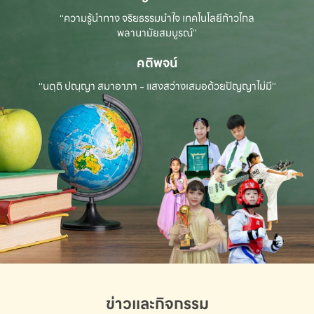
“ความรู้นำทาง จริยธรรมนำใจ เทคโนโลยีก้าวไกล
พลานามัยสมบูรณ์”
คติพจน์
“นตฺถิ ปณฺญา สมาอาภา - แสงสว่างเสมอด้วยปัญญาไม่มี”
ข่าวและกิจกรรม