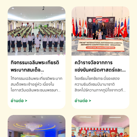
กิจกรรมเฉลิมพระเกียรติ
คว้ารางวัลจากการ
พระบาทสมเด็จ
แข่งขันคณิตศาสตร์และ
พระเจ้าอยู่หัว เนื่องใน
คณิตคิดเร็วนานาชาติ
โกิจกรรมเฉลิมพระเกียรติพระบาท
โรงเรียนโชคชัยกระบี่ขอแสดง
โอกาสวันเฉลิม
ครั้งที่ 46 ประจำปี 2569
สมเด็จพระเจ้าอยู่หัว เนื่องใน
ความยินดีแชมป์นานาชาติ
โอกาสวันเฉลิมพระชนมพรรษา
สิงคโปร์ความภาคภูมิใจจากเวที
พระชนมพรรษา
ณ ประเทศสิงคโปร์
โรงเรียนโชคชัยกระบี่-สอบถาม
ระดับนานาชาติ 🇹🇭🇸🇬
อ่านต่อ >
อ่านต่อ >
ข้อมูลเพิ่มเติม โทร. 075-691910
ด.ช.พัทธนันท์ พรหมพันธ์ ชั้น
อนุบาล EP K3 โรงเรียนโชคชัย
กระบี่ จ.กระบี่ คว้ารางวัลจากการ
แข่งขันคณิตศาสตร์และคณิตคิด
เร็วนานาชาติ ครั้งที่ 46 ประจำปี
2569 ณ ประเทศสิงคโปร์
INTERNATIONAL