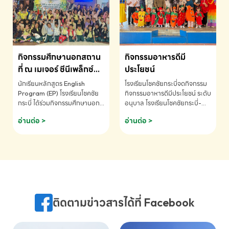
MATHEMATICS AND
MENTAL ARITHMETIC
COMPETITION 2026 - ถ้วย
รางวัลรองชนะเลิศอันดับที่ 2
Mental Arithmetic
กิจกรรมศึกษานอกสถาน
กิจกรรมอาหารดีมี
Competition K2 - ถ้วยรางวัล
รองชนะเลิศอันดับที่ 2 Mental
ที่ ณ เมเจอร์ ซีนีเพล็กซ์
ประโยชน์
Arithmetic Competition
ระดับประถมศึกษา (EP.1-
นักเรียนหลักสูตร English
โรงเรียนโชคชัยกระบี่จดกิจกรรม
K2(Grop) โรงเรียนโชคชัยกระบี่-
6)
Program (EP) โรงเรียนโชคชัย
กิจกรรมอาหารดีมีประโยชน์ ระดับ
สอบถามข้อมูลเพิ่มเติม โทร.
กระบี่ ได้ร่วมกิจกรรมศึกษานอก
อนุบาล โรงเรียนโชคชัยกระบี่-
075-691910
สถานที่ ณ เมเจอร์ ซีนีเพล็กซ์ รับ
สอบถามข้อมูลเพิ่มเติม โทร.
อ่านต่อ >
อ่านต่อ >
ชมภาพยนตร์ Toy Story 5
075-691910
(Soundtrack)เพื่อเสริมทักษะ
การฟังภาษาอังกฤษ เรียนรู้คำ
ศัพท์และการสื่อสารจากเจ้าของ
ภาษา ผ่านประสบการณ์การเรียนรู้
นอกห้องเรียนที่สนุกและสร้างแรง
บันดาลใจ โรงเรียนโชคชัยกระบี่-
สอบถามข้อมูลเพิ่มเติม โทร.
ติดตามข่าวสารได้ที่ Facebook
075-691910