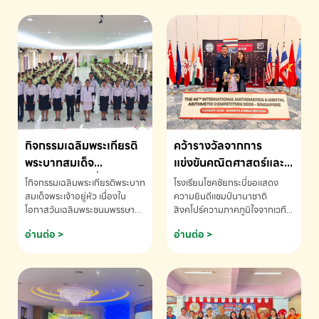
กิจกรรมเฉลิมพระเกียรติ
คว้ารางวัลจากการ
พระบาทสมเด็จ
แข่งขันคณิตศาสตร์และ
พระเจ้าอยู่หัว เนื่องใน
คณิตคิดเร็วนานาชาติ
โกิจกรรมเฉลิมพระเกียรติพระบาท
โรงเรียนโชคชัยกระบี่ขอแสดง
โอกาสวันเฉลิม
ครั้งที่ 46 ประจำปี 2569
สมเด็จพระเจ้าอยู่หัว เนื่องใน
ความยินดีแชมป์นานาชาติ
โอกาสวันเฉลิมพระชนมพรรษา
สิงคโปร์ความภาคภูมิใจจากเวที
พระชนมพรรษา
ณ ประเทศสิงคโปร์
โรงเรียนโชคชัยกระบี่-สอบถาม
ระดับนานาชาติ 🇹🇭🇸🇬
อ่านต่อ >
อ่านต่อ >
ข้อมูลเพิ่มเติม โทร. 075-691910
ด.ช.พัทธนันท์ พรหมพันธ์ ชั้น
อนุบาล EP K3 โรงเรียนโชคชัย
กระบี่ จ.กระบี่ คว้ารางวัลจากการ
แข่งขันคณิตศาสตร์และคณิตคิด
เร็วนานาชาติ ครั้งที่ 46 ประจำปี
2569 ณ ประเทศสิงคโปร์
INTERNATIONAL