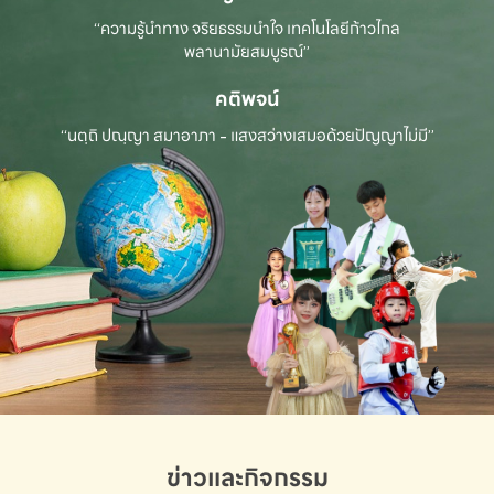
“ความรู้นำทาง จริยธรรมนำใจ เทคโนโลยีก้าวไกล
พลานามัยสมบูรณ์”
คติพจน์
“นตฺถิ ปณฺญา สมาอาภา - แสงสว่างเสมอด้วยปัญญาไม่มี”
ข่าวและกิจกรรม