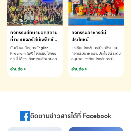
MATHEMATICS AND
MENTAL ARITHMETIC
COMPETITION 2026 - ถ้วย
รางวัลรองชนะเลิศอันดับที่ 2
Mental Arithmetic
กิจกรรมศึกษานอกสถาน
กิจกรรมอาหารดีมี
Competition K2 - ถ้วยรางวัล
รองชนะเลิศอันดับที่ 2 Mental
ที่ ณ เมเจอร์ ซีนีเพล็กซ์
ประโยชน์
Arithmetic Competition
ระดับประถมศึกษา (EP.1-
นักเรียนหลักสูตร English
โรงเรียนโชคชัยกระบี่จดกิจกรรม
K2(Grop) โรงเรียนโชคชัยกระบี่-
6)
Program (EP) โรงเรียนโชคชัย
กิจกรรมอาหารดีมีประโยชน์ ระดับ
สอบถามข้อมูลเพิ่มเติม โทร.
กระบี่ ได้ร่วมกิจกรรมศึกษานอก
อนุบาล โรงเรียนโชคชัยกระบี่-
075-691910
สถานที่ ณ เมเจอร์ ซีนีเพล็กซ์ รับ
สอบถามข้อมูลเพิ่มเติม โทร.
อ่านต่อ >
อ่านต่อ >
ชมภาพยนตร์ Toy Story 5
075-691910
(Soundtrack)เพื่อเสริมทักษะ
การฟังภาษาอังกฤษ เรียนรู้คำ
ศัพท์และการสื่อสารจากเจ้าของ
ภาษา ผ่านประสบการณ์การเรียนรู้
นอกห้องเรียนที่สนุกและสร้างแรง
บันดาลใจ โรงเรียนโชคชัยกระบี่-
สอบถามข้อมูลเพิ่มเติม โทร.
ติดตามข่าวสารได้ที่ Facebook
075-691910