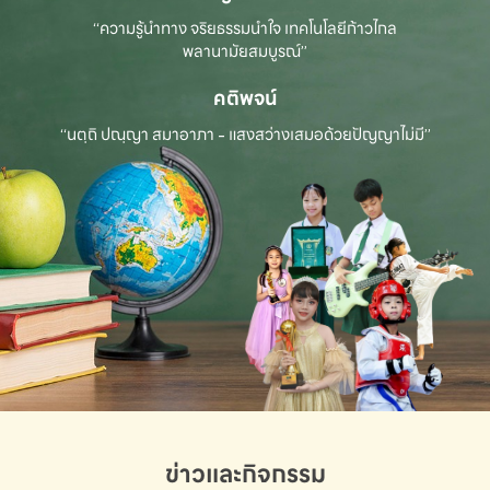
“ความรู้นำทาง จริยธรรมนำใจ เทคโนโลยีก้าวไกล
พลานามัยสมบูรณ์”
คติพจน์
“นตฺถิ ปณฺญา สมาอาภา - แสงสว่างเสมอด้วยปัญญาไม่มี”
ข่าวและกิจกรรม