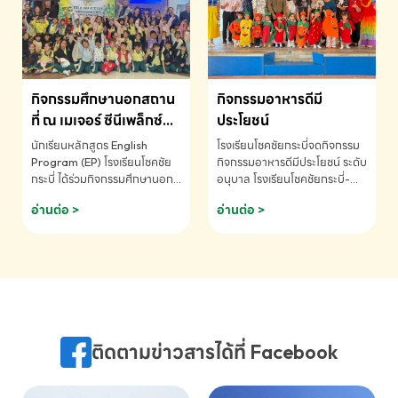
MATHEMATICS AND
MENTAL ARITHMETIC
COMPETITION 2026 - ถ้วย
รางวัลรองชนะเลิศอันดับที่ 2
Mental Arithmetic
กิจกรรมศึกษานอกสถาน
กิจกรรมอาหารดีมี
Competition K2 - ถ้วยรางวัล
รองชนะเลิศอันดับที่ 2 Mental
ที่ ณ เมเจอร์ ซีนีเพล็กซ์
ประโยชน์
Arithmetic Competition
ระดับประถมศึกษา (EP.1-
นักเรียนหลักสูตร English
โรงเรียนโชคชัยกระบี่จดกิจกรรม
K2(Grop) โรงเรียนโชคชัยกระบี่-
6)
Program (EP) โรงเรียนโชคชัย
กิจกรรมอาหารดีมีประโยชน์ ระดับ
สอบถามข้อมูลเพิ่มเติม โทร.
กระบี่ ได้ร่วมกิจกรรมศึกษานอก
อนุบาล โรงเรียนโชคชัยกระบี่-
075-691910
สถานที่ ณ เมเจอร์ ซีนีเพล็กซ์ รับ
สอบถามข้อมูลเพิ่มเติม โทร.
อ่านต่อ >
อ่านต่อ >
ชมภาพยนตร์ Toy Story 5
075-691910
(Soundtrack)เพื่อเสริมทักษะ
การฟังภาษาอังกฤษ เรียนรู้คำ
ศัพท์และการสื่อสารจากเจ้าของ
ภาษา ผ่านประสบการณ์การเรียนรู้
นอกห้องเรียนที่สนุกและสร้างแรง
บันดาลใจ โรงเรียนโชคชัยกระบี่-
สอบถามข้อมูลเพิ่มเติม โทร.
ติดตามข่าวสารได้ที่ Facebook
075-691910