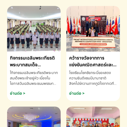
กิจกรรมเฉลิมพระเกียรติ
คว้ารางวัลจากการ
พระบาทสมเด็จ
แข่งขันคณิตศาสตร์และ
พระเจ้าอยู่หัว เนื่องใน
คณิตคิดเร็วนานาชาติ
โกิจกรรมเฉลิมพระเกียรติพระบาท
โรงเรียนโชคชัยกระบี่ขอแสดง
โอกาสวันเฉลิม
ครั้งที่ 46 ประจำปี 2569
สมเด็จพระเจ้าอยู่หัว เนื่องใน
ความยินดีแชมป์นานาชาติ
โอกาสวันเฉลิมพระชนมพรรษา
สิงคโปร์ความภาคภูมิใจจากเวที
พระชนมพรรษา
ณ ประเทศสิงคโปร์
โรงเรียนโชคชัยกระบี่-สอบถาม
ระดับนานาชาติ 🇹🇭🇸🇬
อ่านต่อ >
อ่านต่อ >
ข้อมูลเพิ่มเติม โทร. 075-691910
ด.ช.พัทธนันท์ พรหมพันธ์ ชั้น
อนุบาล EP K3 โรงเรียนโชคชัย
กระบี่ จ.กระบี่ คว้ารางวัลจากการ
แข่งขันคณิตศาสตร์และคณิตคิด
เร็วนานาชาติ ครั้งที่ 46 ประจำปี
2569 ณ ประเทศสิงคโปร์
INTERNATIONAL