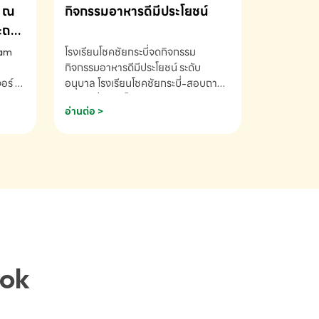
ณ
กิจกรรมอาหารดีมีประโยชน์
ระถม
ram
โรงเรียนโชคชัยกระบี่จดกิจกรรม
กิจกรรมอาหารดีมีประโยชน์ ระดับ
ร์ ซี
อนุบาล โรงเรียนโชคชัยกระบี่-สอบถาม
ory 5
ข้อมูลเพิ่มเติม โทร. 075-691910
อ่านต่อ >
ฟัง
าร
ยนที่
ยน
ติม
ook