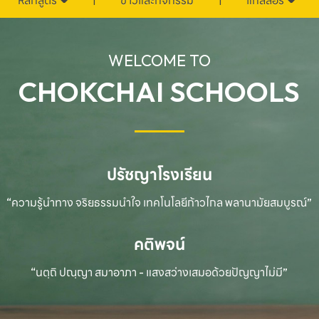
หลักสูตร
ข่าวและกิจกรรม
แกลลอรี่
WELCOME TO
CHOKCHAI SCHOOLS
ปรัชญาโรงเรียน
“ความรู้นำทาง จริยธรรมนำใจ เทคโนโลยีก้าวไกล
พลานามัยสมบูรณ์”
คติพจน์
“นตฺถิ ปณฺญา สมาอาภา - แสงสว่างเสมอด้วยปัญญาไม่มี”