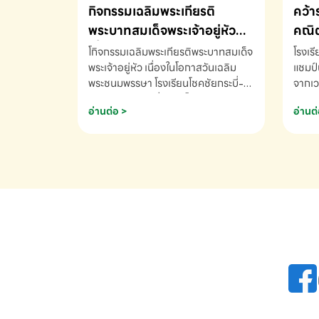
กิจกรรมเฉลิมพระเกียรติ
คว้า
พระบาทสมเด็จพระเจ้าอยู่หัว
คณิต
เนื่องในโอกาสวันเฉลิม
นานา
โกิจกรรมเฉลิมพระเกียรติพระบาทสมเด็จ
โรงเร
พระชนมพรรษา
พระเจ้าอยู่หัว เนื่องในโอกาสวันเฉลิม
2569
แชมป์
พระชนมพรรษา โรงเรียนโชคชัยกระบี่-
จากเว
สอบถามข้อมูลเพิ่มเติม โทร. 075-
ด.ช.พ
อ่านต่อ >
อ่านต่
691910
K3 โรง
รางวั
คณิตค
ปี 25
INTE
AND 
COMP
รองชน
Arith
รางวั
Arith
โรงเร
เพิ่ม