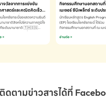
รางวัลจากการแข่งขัน
กิจกรรมศึกษานอกสถานที่ 
ศาสตร์และคณิตคิดเร็ว
เมเจอร์ ซีนีเพล็กซ์ ระดับป
ชาติ ครั้งที่ 46 ประจำปี
ศึกษา (EP.1-6)
ียนโชคชัยกระบี่ขอแสดงความยินดี
นักเรียนหลักสูตร English Prog
 ณ ประเทศสิงคโปร์
นานาชาติสิงคโปร์ความภาคภูมิใจ
(EP) โรงเรียนโชคชัยกระบี่ ได้ร่วม
ทีระดับนานาชาติ 🇹🇭🇸🇬
กิจกรรมศึกษานอกสถานที่ ณ เมเจอ
ัทธนันท์ พรหมพันธ์ ชั้นอนุบาล EP
นีเพล็กซ์ รับชมภาพยนตร์ Toy St
อ >
อ่านต่อ >
เรียนโชคชัยกระบี่ จ.กระบี่ คว้า
(Soundtrack)เพื่อเสริมทักษะการ
ลจากการแข่งขันคณิตศาสตร์และ
ภาษาอังกฤษ เรียนรู้คำศัพท์และก
ิดเร็วนานาชาติ ครั้งที่ 46 ประจำ
สื่อสารจากเจ้าของภาษา ผ่าน
69 ณ ประเทศสิงคโปร์
ประสบการณ์การเรียนรู้นอกห้องเรี
RNATIONAL MATHEMATICS
สนุกและสร้างแรงบันดาลใจ โรงเรี
MENTAL ARITHMETIC
โชคชัยกระบี่-สอบถามข้อมูลเพิ่มเ
ETITION 2026 - ถ้วยรางวัล
โทร. 075-691910
ะเลิศอันดับที่ 2 Mental
metic Competition K2 - ถ้วย
ลรองชนะเลิศอันดับที่ 2 Mental
ติดตามข่าวสารได้ที่ Faceb
metic Competition K2(Grop)
ียนโชคชัยกระบี่-สอบถามข้อมูล
เติม โทร. 075-691910